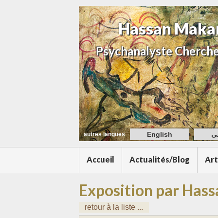
Hassan Maka
Psychanalyste Cherche
English
ی
autres langues
Accueil
Actualités/Blog
Art
Exposition par Has
retour à la liste ...