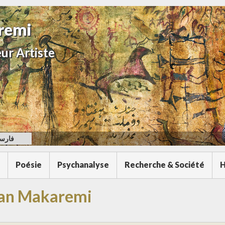
remi
ur Artiste
فارس
Poésie
Psychanalyse
Recherche & Société
H
san Makaremi