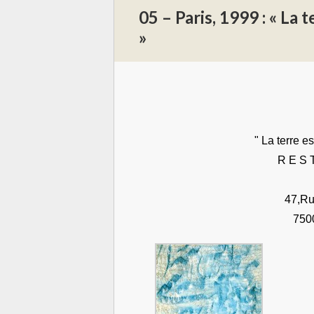
05 – Paris, 1999 : « La 
»
" La terre es
R E S 
47,Rue 
75005 