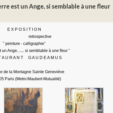
terre est un Ange, si semblable à une fleur
E X P O S I T I O N
retrospective
" peinture - calligraphie"
t un Ange, ..... si semblable à une fleur "
T A U R A N T G A U D E A M U S
de la Montagne Sainte Geneviève
Paris (Metro:Maubert-Mutualité)