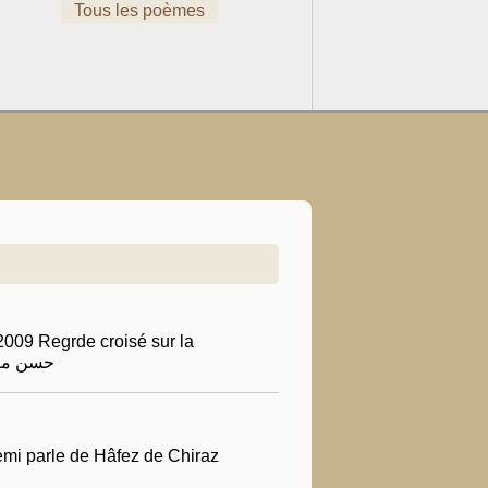
Tous les poèmes
2009 Regrde croisé sur la
iran chine calligraphy china persia حسن مکارمی
mi parle de Hâfez de Chiraz