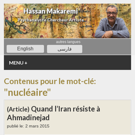
Hassan Makaremi
Psychanalyste Chercheur Artiste
autres langues
English
فارسی
MENU
+
Contenus pour le mot-clé:
"nucléaire"
Quand l’Iran résiste à
(Article)
Ahmadinejad
publié le:
2 mars 2015