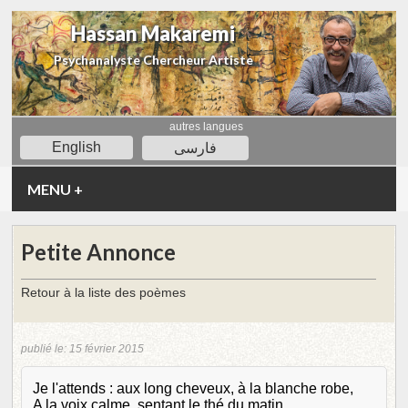
Hassan Makaremi
Psychanalyste Chercheur Artiste
autres langues
English
فارسی
MENU
+
Petite Annonce
Retour à la liste des poèmes
publié le:
15 février 2015
Je l'attends : aux long cheveux, à la blanche robe,
A la voix calme, sentant le thé du matin.