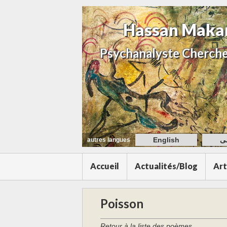
Hassan Maka
Psychanalyste Cherche
English
ی
autres langues
Accueil
Actualités/Blog
Art
Poisson
Retour à la liste des poèmes