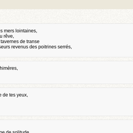
s mers lointaines,
u rêve,
 tavernes de transe
iseurs revenus des poitrines serrés,
himères,
e de tes yeux,
pe de solitude,