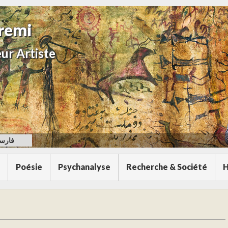
remi
ur Artiste
فارس
Poésie
Psychanalyse
Recherche & Société
H