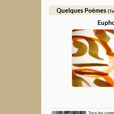
Quelques Poèmes
(To
Eupho
Tous les con