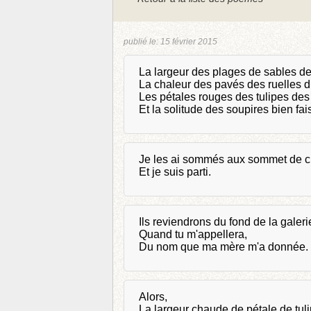
publié le:
15 février 2015
La largeur des plages de sables de
La chaleur des pavés des ruelles d
Les pétales rouges des tulipes des
Et la solitude des soupires bien fa
Je les ai sommés aux sommet de c
Et je suis parti.
Ils reviendrons du fond de la galeri
Quand tu m'appellera,
Du nom que ma mère m'a donnée.
Alors,
La largeur chaude de pétale de tuli