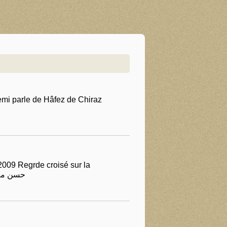
mi parle de Hâfez de Chiraz
2009 Regrde croisé sur la
iran chine calligraphy china persia حسن مکارمی