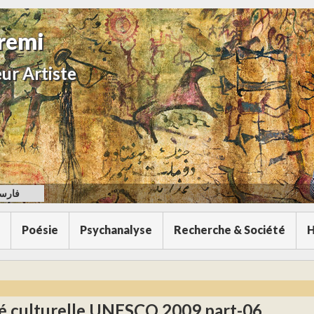
remi
ur Artiste
فارس
Poésie
Psychanalyse
Recherche & Société
H
ité culturelle UNESCO 2009 part-06