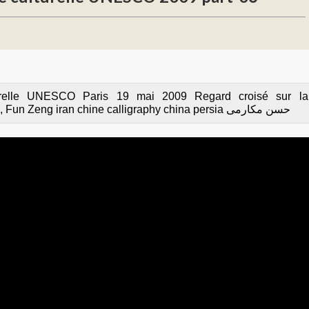
lturelle UNESCO Paris 19 mai 2009 Regard croisé sur la
calligraphie avec Hassan Makaremi, Fun Zeng iran chine calligraphy china persia حسن مکارمی