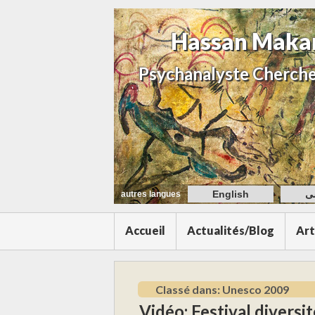
Hassan Maka
Psychanalyste Cherche
English
ی
autres langues
Accueil
Actualités/Blog
Art
Classé dans: Unesco 2009
Vidéo: Festival divers