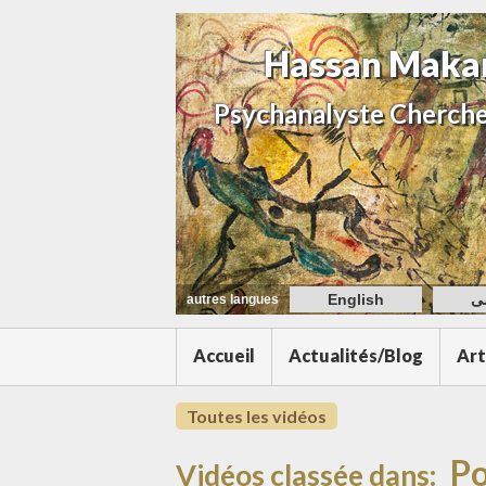
Hassan Maka
Psychanalyste Cherche
English
ی
autres langues
Accueil
Actualités/Blog
Art
Toutes les vidéos
Po
Vidéos classée dans: