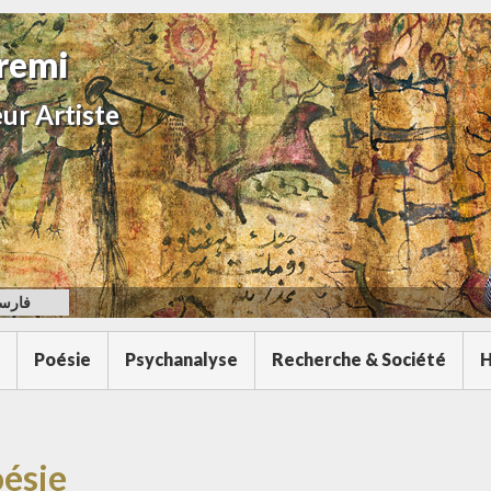
remi
ur Artiste
فارس
Poésie
Psychanalyse
Recherche & Société
H
ésie