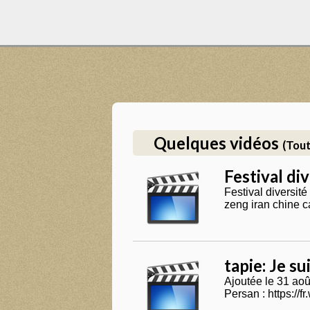
Quelques vidéos
(Tout
Festival di
Festival diversit
zeng iran chine c
tapie: Je su
Ajoutée le 31 aoû
Persan : https://f