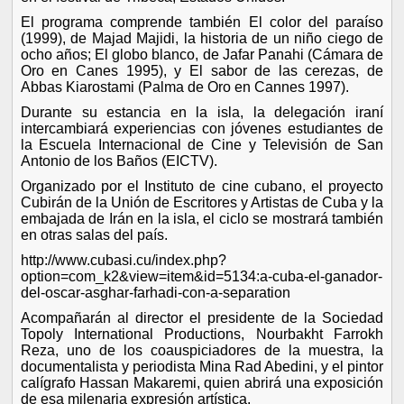
El programa comprende también El color del paraíso
(1999), de Majad Majidi, la historia de un niño ciego de
ocho años; El globo blanco, de Jafar Panahi (Cámara de
Oro en Canes 1995), y El sabor de las cerezas, de
Abbas Kiarostami (Palma de Oro en Cannes 1997).
Durante su estancia en la isla, la delegación iraní
intercambiará experiencias con jóvenes estudiantes de
la Escuela Internacional de Cine y Televisión de San
Antonio de los Baños (EICTV).
Organizado por el Instituto de cine cubano, el proyecto
Cubirán de la Unión de Escritores y Artistas de Cuba y la
embajada de Irán en la isla, el ciclo se mostrará también
en otras salas del país.
http://www.cubasi.cu/index.php?
option=com_k2&view=item&id=5134:a-cuba-el-ganador-
del-oscar-asghar-farhadi-con-a-separation
Acompañarán al director el presidente de la Sociedad
Topoly International Productions, Nourbakht Farrokh
Reza, uno de los coauspiciadores de la muestra, la
documentalista y periodista Mina Rad Abedini, y el pintor
calígrafo Hassan Makaremi, quien abrirá una exposición
de esa milenaria expresión artística.