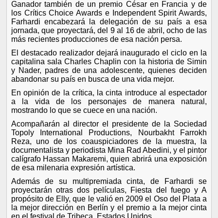
Ganador también de un premio César en Francia y de
los Crítics Choice Awards e Independent Spirit Awards,
Farhardi encabezará la delegación de su país a esa
jornada, que proyectará, del 9 al 16 de abril, ocho de las
más recientes producciones de esa nación persa.
El destacado realizador dejará inaugurado el ciclo en la
capitalina sala Charles Chaplin con la historia de Simin
y Nader, padres de una adolescente, quienes deciden
abandonar su país en busca de una vida mejor.
En opinión de la crítica, la cinta introduce al espectador
a la vida de los personajes de manera natural,
mostrando lo que se cuece en una nación.
Acompañarán al director el presidente de la Sociedad
Topoly International Productions, Nourbakht Farrokh
Reza, uno de los coauspiciadores de la muestra, la
documentalista y periodista Mina Rad Abedini, y el pintor
calígrafo Hassan Makaremi, quien abrirá una exposición
de esa milenaria expresión artística.
Además de su multipremiada cinta, de Farhardi se
proyectarán otras dos películas, Fiesta del fuego y A
propósito de Elly, que le valió en 2009 el Oso del Plata a
la mejor dirección en Berlín y el premio a la mejor cinta
en el festival de Tribeca, Estados Unidos.