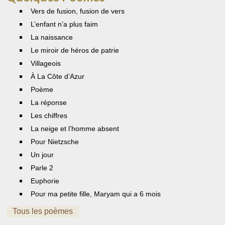
Vers de fusion, fusion de vers
L’enfant n’a plus faim
La naissance
Le miroir de héros de patrie
Villageois
À La Côte d’Azur
Poème
La réponse
Les chiffres
La neige et l’homme absent
Pour Nietzsche
Un jour
Parle 2
Euphorie
Pour ma petite fille, Maryam qui a 6 mois
Tous les poèmes