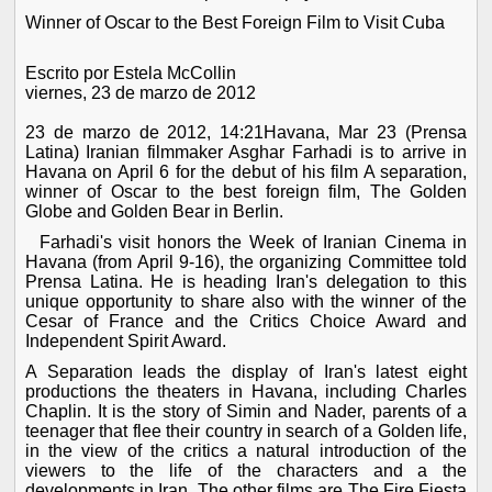
Winner of Oscar to the Best Foreign Film to Visit Cuba
Escrito por Estela McCollin
viernes, 23 de marzo de 2012
23 de marzo de 2012, 14:21Havana, Mar 23 (Prensa
Latina) Iranian filmmaker Asghar Farhadi is to arrive in
Havana on April 6 for the debut of his film A separation,
winner of Oscar to the best foreign film, The Golden
Globe and Golden Bear in Berlin.
Farhadi's visit honors the Week of Iranian Cinema in
Havana (from April 9-16), the organizing Committee told
Prensa Latina. He is heading Iran's delegation to this
unique opportunity to share also with the winner of the
Cesar of France and the Critics Choice Award and
Independent Spirit Award.
A Separation leads the display of Iran's latest eight
productions the theaters in Havana, including Charles
Chaplin. It is the story of Simin and Nader, parents of a
teenager that flee their country in search of a Golden life,
in the view of the critics a natural introduction of the
viewers to the life of the characters and a the
developments in Iran. The other films are The Fire Fiesta