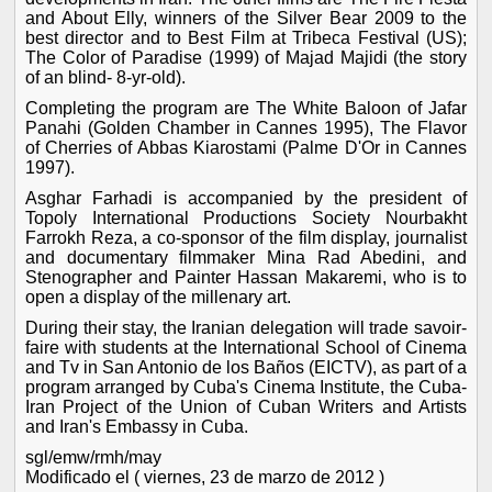
and About Elly, winners of the Silver Bear 2009 to the
best director and to Best Film at Tribeca Festival (US);
The Color of Paradise (1999) of Majad Majidi (the story
of an blind- 8-yr-old).
Completing the program are The White Baloon of Jafar
Panahi (Golden Chamber in Cannes 1995), The Flavor
of Cherries of Abbas Kiarostami (Palme D'Or in Cannes
1997).
Asghar Farhadi is accompanied by the president of
Topoly International Productions Society Nourbakht
Farrokh Reza, a co-sponsor of the film display, journalist
and documentary filmmaker Mina Rad Abedini, and
Stenographer and Painter Hassan Makaremi, who is to
open a display of the millenary art.
During their stay, the Iranian delegation will trade savoir-
faire with students at the International School of Cinema
and Tv in San Antonio de los Baños (EICTV), as part of a
program arranged by Cuba's Cinema Institute, the Cuba-
Iran Project of the Union of Cuban Writers and Artists
and Iran's Embassy in Cuba.
sgl/emw/rmh/may
Modificado el ( viernes, 23 de marzo de 2012 )