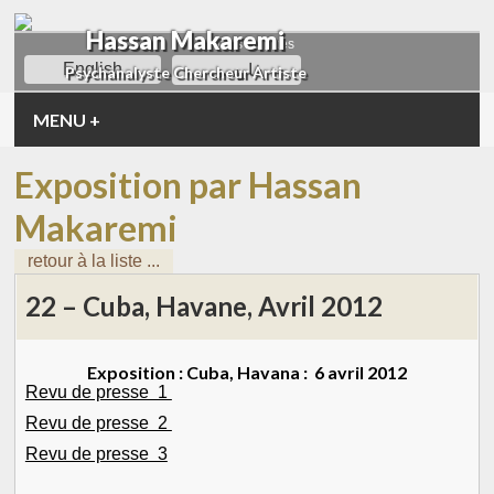
Hassan Makaremi
autres langues
English
فارسی
Psychanalyste Chercheur Artiste
MENU
+
Exposition par Hassan
Makaremi
retour à la liste ...
22 – Cuba, Havane, Avril 2012
Exposition : Cuba, Havana : 6 avril 2012
Revu de presse 1
Revu de presse 2
Revu de presse 3