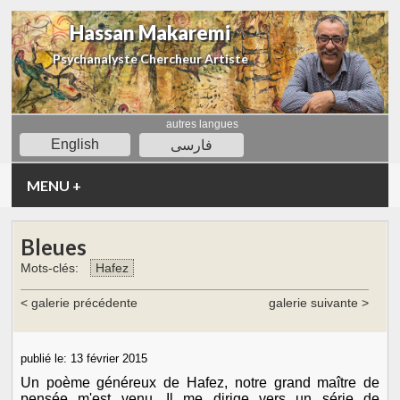
Hassan Makaremi
Psychanalyste Chercheur Artiste
autres langues
English
فارسی
MENU
+
Bleues
Mots-clés:
Hafez
< galerie précédente
galerie suivante >
publié le:
13 février 2015
Un poème généreux de Hafez, notre grand maître de
pensée m'est venu. Il me dirige vers un série de