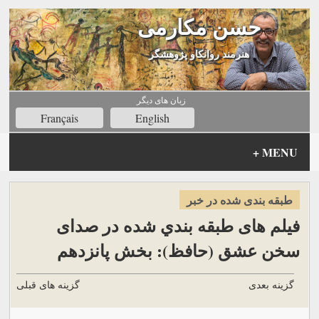
حسن مکارمی
هنرمند روانکاو پژوهشگر
زبان های ديگر
Français
English
+
MENU
طبقه بندی شده در خبر
فیلم های طبقه بندي شده در صدای
سخن عشق (حافظ): بخش پانزدهم
گزینه بعدی
گزینه های قبلی