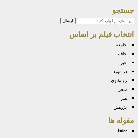
جستجو
جستجو
انتخاب فیلم بر اساس
جامعه
حافظ
خبر
در مورد
روانكاوی
شعر
هنر
پژوهش
مقوله ها
hafez