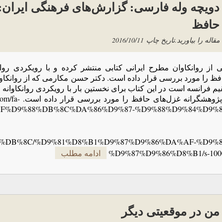
دویچه وله فارسی: گزارش‌های فرهنگی ایران: 
حافظ
مقاله را بیاورید.
تاریخ چاپ
2016/10/11
ی از روانکاوان مطرح ایرانی کتابی منتشر کرده و با رویکردی روان
فظ را مورد بررسی قرار داده است. دکتر حسن مکارمی که از روانکاو
م فرانسه است در این کتاب برای نخستین بار با رویکردی روانکاوانه 
و پژوهشگرانه غزل‌های 
AF%D9%88%DB%8C%DA%86%D9%87-%D9%88%D9%84%D9%8
%DB%8C/%D9%81%D8%B1%D9%87%D9%86%DA%AF-%D9%8
%D9%87%D9%86%D8%B1/s-100
ادامه مطلب
من در موقعیتی دیگر