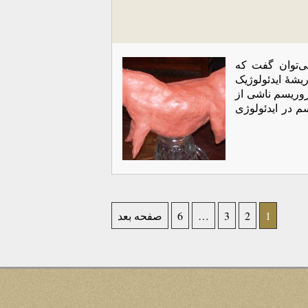
ی‌توان گفت که
یشۀ ایدئولوژیک
روریسم ناشی از
م در ایدئولوژی
1
2
3
…
6
صفحه بعد