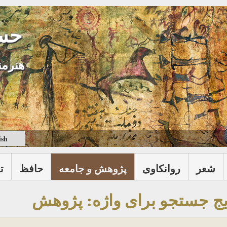
حس
هنرمن
ish
شعر
روانكاوی
پژوهش و جامعه
حافظ
ت
یج جستجو برای واژه: پژوهش