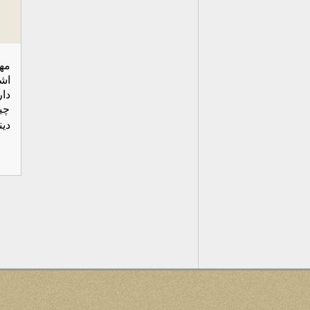
مه
اش
دا
چی
دی