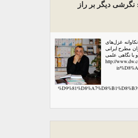
نگرشی دیگر بر راز
کاوانه غزل‌های
ان مطرح ایرانی
و با نگاهی علمی
حافظ را مورد بررسی قرار داده است. http://www.dw.com/fa-
ir/%D8%
%D9%81%D8%A7%D8%B1%D8%B3