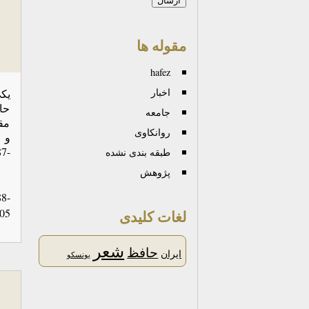
مقوله ها
hafez
اخبار
یک
حا
جامعه
مقی
روانكاوی
7-
طبقه بندی نشده
پژوهش
8-
05
لغات کلیدی
شعر
حافظ
ایران
یونسکو