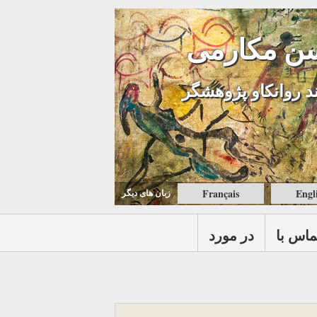
ن مکارمی
د روانکاو پژوهشگر
Français
Engl
زبان های ديگر
ماس با
در مورد