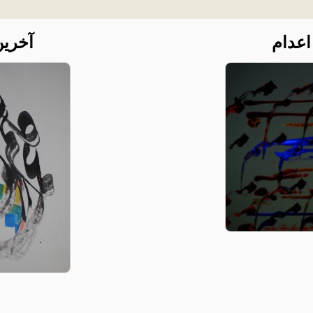
اعدام
آخری