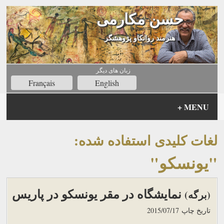
حسن مکارمی
هنرمند روانکاو پژوهشگر
زبان های ديگر
Français
English
+
MENU
لغات کلیدی استفاده شده:
"یونسکو"
نمایشگاه در مقر یونسکو در پاریس
(برگه)
تاریخ چاپ
2015/07/17