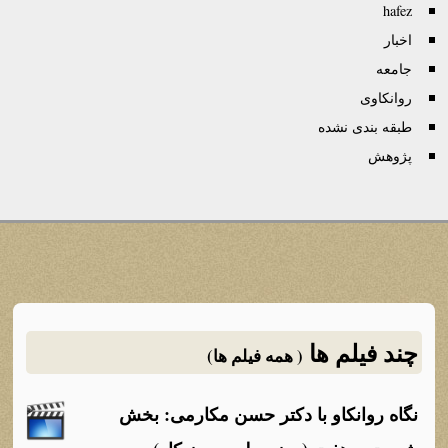
hafez
اخبار
جامعه
روانكاوی
طبقه بندی نشده
پژوهش
چند فیلم ها
( همه فیلم ها)
نگاه روانکاو با دکتر حسن مکارمی: بخش