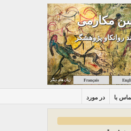
ن مکارمی
د روانکاو پژوهشگر
Français
Engl
زبان های ديگر
ماس با
در مورد