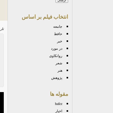
انتخاب فیلم بر اساس
جامعه
تار
حافظ
خبر
در مورد
روانكاوی
شعر
هنر
پژوهش
مقوله ها
hafez
اخبار