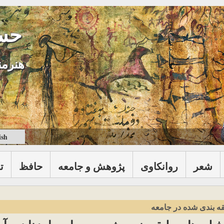
حس
هنرمن
ish
شعر
روانكاوی
پژوهش و جامعه
حافظ
ت
ه بندی شده در جامعه