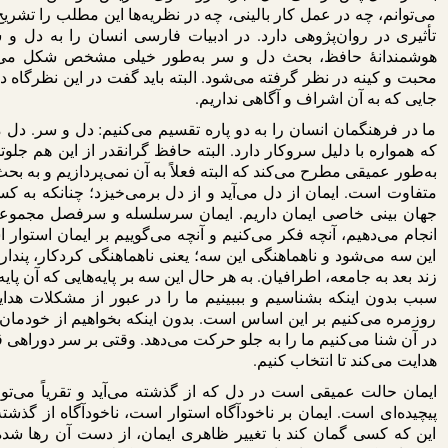
می‌توانم، چه در عمل کار بالینی، چه در نظریه‌ها این مطلب را تشری
تأثیری در روان‌پژوهی دارد. در ادبیات فارسی انسان را به دل و س
هوشمندانۀ حافظ، بحث دل و سر به‌طور خیلی مشخص شکل می‌
محبت و کینه در نظر گرفته می‌شود. البته باید گفت در این نظرگاه د
جایی که به آن اشراف و آگاهی نداریم.
ما در فرهنگمان انسان را به دو پاره تقسیم می‌کنیم: دل و سر.
که همواره با دلیل سروکار دارد. البته حافظ گرانقدر از این هم جلوتر
به‌طور عمیقی مطرح می‌کند که البته فعلاً به آن نمی‌پردازیم و به بحث
متفاوت است. ایمان از دل می‌آید و از دل برمی‌خیزد؛ چنانکه به ک
جهان بینی خاصی ایمان داریم. ایمان سرسلسله و سرفصل مجموعۀ ف
انجام می‌دهیم، آنچه فکر می‌کنیم و آنچه می‌گوییم بر ایمان استوا
این سه می‌شود و ناهماهنگی این سه؛ یعنی ناهماهنگی کردکار، پندار 
زند بعد به جامعه، اطرافیان. به هر حال این سه بر پایه‌هایی که آن پای
سبب بدون اینکه بشناسیم و بببینیم ما را در عبور از مشکلات هدای
روزمره می‌کنیم بر این اساس است. بدون اینکه بخواهیم از خودمان 
در آن شنا می‌کنیم ما را به جلو حرکت می‌دهد. وقتی بر سر دوراهی ق
هدایت می‌کند تا انتخاب کنیم.
ایمان حالت عمیقی است در دل که از گذشته می‌آید و تقریاً می‌ت
پیچیده‌ای است. ایمان بر ناخودآگاه استوار است، ناخودآگاه از گذشت
این که کسی گمان کند با تغییر ظاهری ایمان، از دست آن رها شده