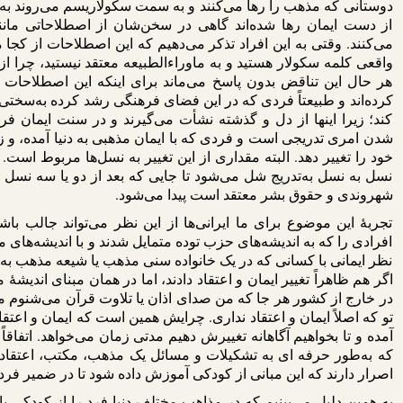
دوستانی که مذهب را رها می‌کنند و به سمت سکولاریسم می‌روند به و
از دست ایمان رها شده‌اند گاهی در سخن‌شان از اصطلاحاتی مانند ا
می‌کنند. وقتی به این افراد تذکر می‌دهیم که این اصطلاحات از کجا می
واقعی کلمه سکولار هستید و به ماوراء‌الطبیعه معتقد نیستید، چرا از 
هر حال این تناقض بدون پاسخ می‌ماند برای اینکه این اصطلاحات 
کرده‌اند و طبیعتاً فردی که در این فضای فرهنگی رشد کرده به‌سختی می
کند؛ زیرا اینها از دل و گذشته نشأت می‌گیرند و در سنت ایمان فرد 
شدن امری تدریجی است و فردی که با ایمان مذهبی به دنیا آمده، و زن
خود را تغییر دهد. البته مقداری از این تغییر به نسل‌ها مربوط است.
نسل به نسل به‌تدریج شل می‌شود تا جایی که بعد از دو یا سه نسل
شهروندی و حقوق بشر معتقد است پیدا می‌شود.
تجربۀ این موضوع برای ما ایرانی‌ها از این نظر می‌تواند جالب با
افرادی را که به اندیشه‌های حزب توده متمایل شدند و با اندیشه‌های 
نظر ایمانی با کسانی که در یک خانواده سنی مذهب یا شیعه مذهب به دن
اگر هم ظاهراً تغییر ایمان و اعتقاد دادند، اما در همان مبنای اندیش
در خارج از کشور هر جا که من صدای اذان یا تلاوت قرآن می‌شنوم م
تو که اصلاً ایمان و اعتقاد نداری. چرایش همین است که ایمان و اعتق
آمده و تا بخواهیم آگاهانه تغییرش دهیم مدتی زمان می‌خواهد. اتفاق
که به‌طور حرفه ای به تشکیلات و مسائل یک مذهب، مکتب، اعتقاد 
اصرار دارند که این مبانی از کودکی آموزش داده شود تا در ضمیر فرد 
به همین دلیل می‌بینیم که در مذاهب مختلف دنیا فرد را از کودکی با 