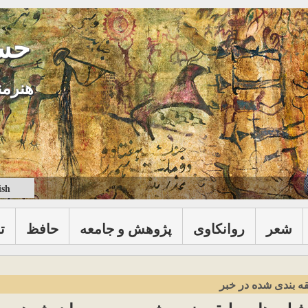
حس
هنرمن
ish
شعر
روانكاوی
پژوهش و جامعه
حافظ
ت
ه بندی شده در خبر