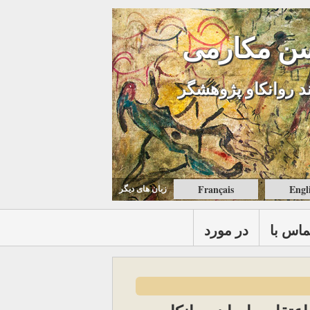
ن مکارمی
د روانکاو پژوهشگر
Français
Engl
زبان های ديگر
ماس با
در مورد