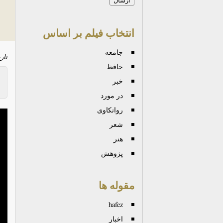
انتخاب فیلم بر اساس
جامعه
تار
حافظ
خبر
در مورد
روانكاوی
شعر
هنر
پژوهش
مقوله ها
hafez
اخبار