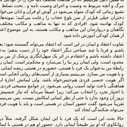
مرگ و آنچه مربوط به وصیت و اجرای وصیت نامه و ...تحت تسلط قر
تشیع زمانی که کودک متولد می‌شود در گوش او قرآن و اذان می‌خوانن
دختران خیلی قبل‌تر از سن بلوغ حجاب را رعایت می‌کنند؛ نمونه‌ه
کودک نهادینه شود. افرادی که نه تنها به مذاهب و مکاتب مختلف ایم
نگاهبان و دروازه‌بان این مذاهب و مکاتب هستند، به این موضوع اعتقاد
از همان کودکی آموزش داده شود
تفاوت اعتقاد و ایمان در این است که اعتقاد می‌تواند گسسته شود؛ ی
باشم و فردا یا چند صباحی دیگر اعتقاد خود را از دست بدهم؛ به‌
اعتقاد داشته باشم و اعتقادم در اثر یک سهل‌انگاری پزشک از بین 
محدود است، ولی ایمان زیر بنا را می‌سازد و محکم‌تر است. ایمان ر
رابطۀ من به‌عنوان یک فرد با هستی، حضورم در هستی ریشه ایمانی دا
و با هویت من بسازد. می‌بینیم بسیاری از آسیب‌های روانی آنجایی است 
اگر هویت جنسی فردی هم‌جنس‌خواه باشد، ولی ایمانش اجازۀ ابرا
هماهنگی باعث تولید آسیب روانی می‌شود. در جوامع مسیحی فردی 
با اختیار تجرد را انتخاب می‌کند؛ زیرا عمیقاً می‌داند که نیاز 
بروز آن وجود ندارد یا حتی از نظر ایمانی امکانش نیست. پس می‌بی
تقریباً می‌شود گفت حضور انسان در هستی است و باید با هویت فرد 
می‌تواند شکنندگی ایجاد کند.
حالا بحث این است که یک فرد با این ایمان شکل گرفته، مثلاً
روانکاوی که او نیز طبیعتاً ایمانی دارد. حضور او هم در هستی با ا