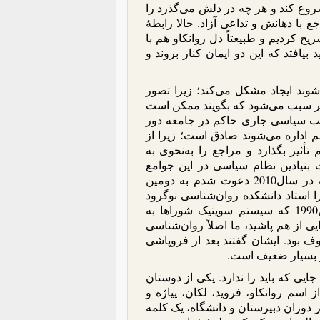
شروع کند و هر چه در دلش می‌گذرد را
ع با دهانش و تداعی آزاد. حالا رابطۀ
ح کردیم و طبیعتاً دل روانکاو هم با
 بیافتد که این دو ایمان کنار بروند و
وند ایجاد مشکل می‌کند؛ زیرا تصور
امر سبب می‌شود که بگویند ممکن است
مذهب سیاسی جاری حاکم در جامعه دور
م اداره می‌شوند صادق است؛ زیرا از
أثیر بگذارد و مراجع را به‌نحوی به
ات بنیادین نظام سیاسی در این جوامع
به‌وجود نیاید، اساساً به روانکاوی نخواهیم رسید. خاطرم هست که در سال2010 دعوت شدم به دومین
استاد دانشکده روان‌‌شناسی نوگرود
معرفی کرد به من مراجعه کرد و و برای من توضیح داد تا سال1990 که سیستم سویتیک شوراها به
 از هم پاشید، ما اصلاً روان‌‌شناسی
ف بود. ایشان گفتند بعد ار فروپاشی
ز بسیار ضعیف است.
یی که باید را ندارد. یکی از دوستان
اسم روانکاو، فروید، لکان، پیاژه و
 دوران دبیرستان و دانشگاه، یک کلمه