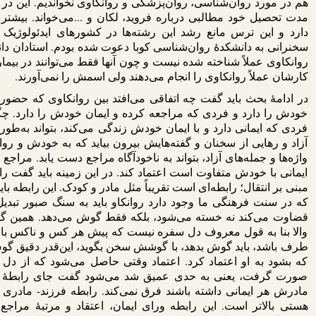
هم در مورد روان‌‌شناسی، روان‌پزشکی و روانکاوی نخواندیم. این د
مدت تحصیل خود مطالبی درباره فروید، لکان و ...می‌خواند. بیش
دارد و این ترس مانع رشد این رشته‌ها در کشورهای ایدئولوژیک می
سخنرانی به دانشکدۀ روان‌‌شناسی کوبا دعوت شده بودم. استادان دا
روانکاوی عملاً شناخته شده نیست و چون آنها فقط می‌توانند در بیمارس
کارشان عملاً روانکاوی را انجام می‌دهند ولی اسمش را نمی‌آورند.
در ادامۀ بحث باید گفت چه اتفاقی می‌افتد بین روانکاوی که حضور
خودش را دارد و فردی که مراجعه کرده و ایمان خودش را دارد. چگو
فردی که ایمانی دارد و با ایمان خودش زندگی می‌کند، بتواند به‌طور 
آزاد و رهایی از سخنان و گفته‌هایش بیرون بیاید که به خودش و روان
واژه‌ها و جمله‌های آزاد، بتواند به ناخودآگاه مراجع دست یابد. مراجع 
ایمانی با خودش متفاوت است اعتماد کند. در این‌ زمینه باید گفت را
مبنی بر انتقال؛ رابطه‌ای است تقریباً مثل مادر و کودک. این رابطه باید
که در سنت فرهنگی ما وجود دارد روانکاو باید به سنگ صبور تب
قضاوت می‌کند نه خسته می‌شود، بلکه فقط گوش می‌دهد. همین گوش
والا بنا به قول معروف دل سفره نیست که پیش هر کس و ناکس بازش
طرف باشد، باید گوش بدهد، با گوشش سخن بگوید، این‌قدر دقیق گو
که بشود به او اعتماد کرد. اعتماد وقتی حاصل می‌شود که از دل
صورت گرفت، یعنی به حدی عمیق شد می‌شود گفت جای رابطۀ فرز
مادرش هر ایمانی داشته باشند فرق نمی‌کند. رابطه فرزند- مادری ی
هستی بالاتر است. این رابطه ورای ایمان، اعتقاد و مرتبۀ مراجع