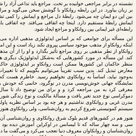
نشسته در برابر مراجعی خوابیده بر تخت. مراجع باید تداعی آزاد را 
بر زبان بیاورد. در این رابطه روانکاو با گوشش سخن می‌گوید و مراج
بین این دو ایمان چه می‌شود. رابطۀ دل مراجع و ایمانش را کمی تشری
ایمانش رابطۀ مستقیم دارد. اینجا چه اتفاقی می‌افتد. چه اتفاقی باید
رابطه‌ای غیر ایمانی بین روانکاو و مراجع ایجاد شود.
این مسأله برای جوامعی که بر اساس ایدئولوژی مذهبی اداره می‌ش
اینکه روانکاو از مذهب موجود سیاسی پیروی نکند زیاد است و این 
روانکاو از نطر مذهبی بر روی مراجع تأثیر بگذارد و او را از آن 
کند. این مسأله در مورد کشورهایی که به‌شکل ایدئولوژیک دیگری ه
منظر حاکمان این کشورها ممکن است روانکاو بر ایدئولوژی حاکم ت
معارض تبدیل کند. بدین سبب تقریباً می‌توانیم بگوییم که تا تغییر
نمایشگاه جهانی خوش‌نویسی مدرن در نوگرود، خانمی که خودش را 
دموکراسی نوع جدید تغیر یافت و مسألۀ مالکیت و نوع زندگی شورایی
مدرن غربی و روانکاوی نداشتیم و هر چه بود بر اساس نظریه پاولو
سیستم کمونیستی شروع کردیم به روان‌‌شناسی، ولی روانکاوی هنو
هنوز هم در کشورهای قدیم بلوک شرق روانکاوی و روان‌‌شناسی آن جا
سی و سه چهار ساله که تا لیسانس در اوکراین آموزش دیده بود از 
روان‌‌شناسان و روانکاوان معروف دنیا تعجب می‌کرد و می‌گفت ما در