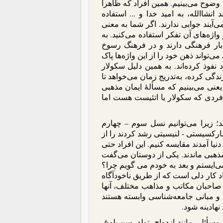
ضوح می‌بینیم. همین افراد که ظاهراً
نشاالله، به امید خدا و ... استفاده
‌آیند جوابی ندارند. اگر شما به معنی
واژه‌های آن تفکر استفاده می‌کنید. به
بار فرهنگی دارند و در فرهنگ رسوخ
‌تواند ذهن خود را از این واژه‌ها پاک
نفوذ کرده‌اند. به همین دلیل سکولار
دگی کرده، به‌تدریج زمان می‌خواهد تا
 یعنی می‌بینیم که مسألۀ ایمان مذهبی
 فردی که سکولار یا اتئیست هست اما
شد؛ زیرا می‌توانیم نسل سوم – چهارم
مارکسیستی - لنیسیتی رشد کردند را از
یا آمدند مقایسه کنیم. این افراد حتی
ۀ مذهبی ماندند. یکی از دوستان می‌گفت
ی‌ایستم و بعد به خودم می گویم چرا؟
اد کار دلی است که از طریق ناخودآگاه
اً صاحبان مکاتب و مذاهب مختلف، آنها
و مبانی جامعه‌شناسی وابسته هستند
نهادینه شود.
مسأئلی مانند ازدواج، تولد، سن بلوغ،