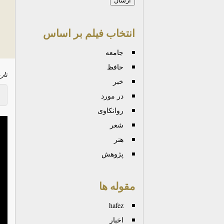
انتخاب فیلم بر اساس
جامعه
حافظ
تار
خبر
در مورد
روانكاوی
شعر
هنر
پژوهش
مقوله ها
hafez
اخبار