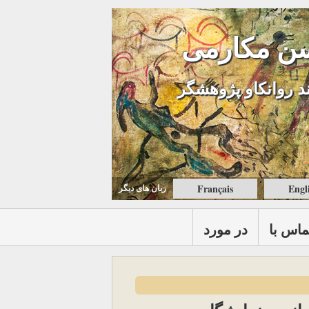
ن مکارمی
د روانکاو پژوهشگر
Français
Engl
زبان های ديگر
ماس با
در مورد