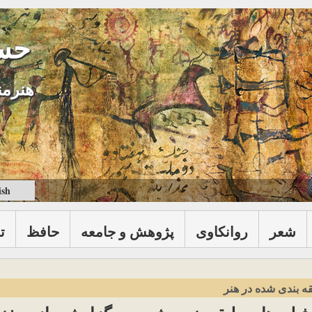
حس
هنرمن
ish
شعر
روانكاوی
پژوهش و جامعه
حافظ
ت
ه بندی شده در هنر