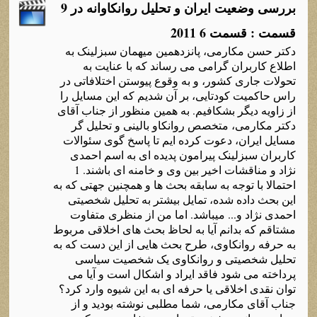
بررسی وضعیت ایران و تحلیل روانکاوانه در 9
قسمت : قسمت 6 2011
دکتر حسن مکارمی، پانزدهمین میهمان سبزلینک به
اطلاع کاربران گرامی می رساند که با عنایت به
تحولات جاری کشور، و به وقوع پیوستن اختلافاتی در
راس حاکمیت کودتایی، بر آن شدیم که این مسایل را
از زاویه دیگر بشکافیم. به همین منظور از جناب آقای
دکتر مکارمی، متخصص روانکاو بالینی و تحلیل گر
مسایل ایران، دعوت کرده ایم تا پاسخ گوی سئوالات
کاربران سبزلینک پیرامون پدیده ای به اسم احمدی
نژاد و مناقشات اخیر بین وی و خامنه ای باشند. 1
احتمالا با توجه به سابقه بحث ها و همچنین جهتی که به
این بحث داده شده، تمایل بیشتر به تحلیل شخصیتی
احمدی نژاد و... میباشد. اما من از منظری متفاوت
مشتاقم که بدانم آیا به لحاظ بحث های اخلاقی مربوط
به حرفه روانکاوی، طرح بحث هایی از این دست که به
تحلیل شخصیتی و روانکاوی یک شخصیت سیاسی
پرداخته می شود فاقد ایراد و اشکال است و آیا می
توان نقدی اخلاقی یا حرفه ای به این شیوه وارد کرد؟
جناب آقای مکارمی، شما مطلبی نوشته بودید و از