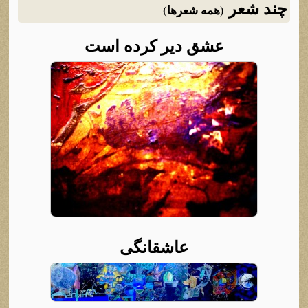
چند شعر
(همه شعرها)
عشق دیر کرده است
عاشقانگی