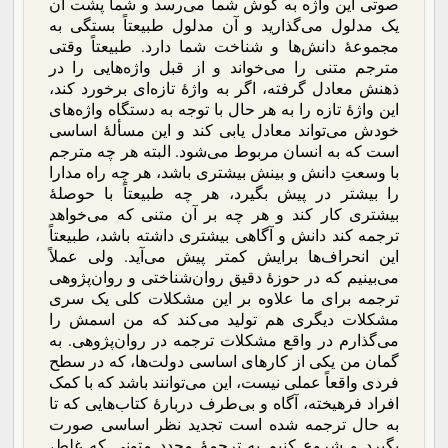
صوتی این واژه به گوش شما می‌رسد و شما پشت آن
یک مدلول می‌گذارید و آن مدلول طبیعتاً بستگی به
مجموعۀ دانش‌ها و شناخت شما دارد. طبیعتاً وقتی
مترجم متنی را می‌خواند و از قبل واژه‌هایی را در
ذهنش معادل گرفته، اگر به واژۀ تازه‌ای برخورد کند،
این واژۀ تازه را به هر حال با توجه به دستگاه واژه‌های
خودش می‌تواند معادل یابی کند و این مسألۀ اساسی
است که به انسان مربوط می‌شود. البته هر چه مترجم
با وسعتِ دانش و بینش بیشتری باشد، هر چه راه مدارا
را بیشتر در پیش بگیرد، هر چه طبیعتاً با حوصلۀ
بیشتری کار کند و هر چه بر آن متنی که می‌خواهد
ترجمه کند دانش و آگاهی بیشتری داشته باشد، طبیعتاً
این انحراف‌ها برایش کمتر پیش می‌آید. ولی عملاً
می‌بینیم که در حوزۀ دقیق روان‌شناختی و روان‌پژوهی‌
ترجمه برای ما علاوه بر این مشکلات کلی یک سری
مشکلات دیگری هم تولید می‌کند که من اسمش را
می‌گذارم در واقع مشکلات ترجمه در روان‌پژوهی. به
گمان من یکی از کارهای اساسی دولت‌ها، که در سطح
فردی واقعاً عملی نیست، این می‌توانند باشد که با کمک
افراد فرهیخته، آگاه و بی‌طرف دربارۀ کتاب‌هایی که تا
به حال ترجمه شده است تجدید نظر اساسی صورت
بگیرد و شروع کنیم به ترجمۀ مجدد متونی که غلط،