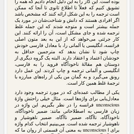
بوده است. این کار را به این دلیل انجام دادیم که همه را
تشویق کنیم که فعلاً تا اطلاع ثانوی تا آنجا که ممکن
است ترجمه را به این شکل ارائه کنند که مشخص باشد
اگر افرادی هستند که دانش و شناخت‌شان در مورد یک
جمله بیشتر است و متوجه شدند که این جمله غلط
ترجمه شده و جای مشکل است، آن را ارائه کنند. این
کار جرئتی می‌خواهد که از این به بعد متون اصلی
فرانسه، انگلیسی یا آلمانی را، با معادل فارسی خودش
چاپ شود تا نشان بدهد که مترجمین حداقل به
خودشان اعتماد و اعتقاد دارند. البته یک گروه دیگری از
دوستان هم مقالۀ ناخودآگاه فروید را به فارسی،
انگلیسی و آلمانی ترجمه و چاپ کردند. این عمل دارد
رونق می‌گیرد و به گمان من یکی از راه‌های مبارزه با
ترجمۀ غلط همین کار است.
یکی از مطالب عمده‌ای که در مورد ترجمه وجود دارد
معادل‌یابی برای واژه‌ها است. مثال خیلی راحتش واژۀ
unconscious فرانسه را در نظر بگیریم. این واژه در
زبان فارسی به اصطلاحاتی مانند: ضمیر ناخودآگاه،
ناخودآگاه، ناآگاه، ضمیر ناآگاه، ضمیر ناهوشیار و
ناهوشیار ترجمه شده است. می‌بینیم انتخاب کدام واژه
برای ا unconscious به معنی آن قسمتی از روان ما که