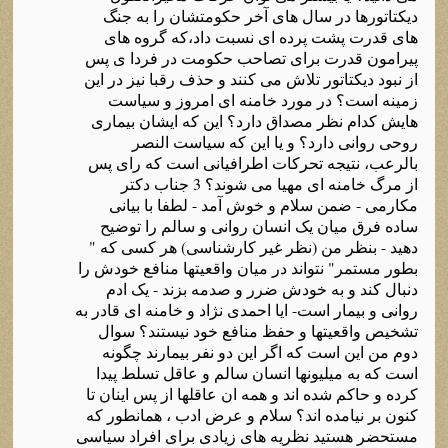
دیکتاتورها در سال های آخر حکومتشان را به جنگ
های قدرت پشت پرده ای نسبت داد،که گروه های
پیرامون قدرت برای تصاحب حکومت در فردا ی پس
از نبود دیکتاتور تلاش می کنند و حذف رقبا نیز در این
زمینه است؟ در مورد خامنه ای امروز و سیاست
هایش کدام نظر مصداق دارد؟ این که ایشان بیماری
روحی روانی دارد؟ و یا این که سیاست النصر
بالرعب، نتیجه تحرکات اطرافیانی است که رای پس
از مرگ خامنه ای مهیا می شوند؟ 3 جناب دکتر
مکارمی - ضمن سلام و خوش آمد - لطفا با بیانی
ساده فرق میان یک انسان روانی و سالم را توضیح
دهید - بنظر من (نظر غیر کارشناسی) هر کسی که "
بطور مستمر" نتواند در میان واقعیتها منافع خودش را
دنبال کند و به خودش ضرر و صدمه بزند - یک ادم
روانی و بیمار است- ایا احمدی نژاد و خامنه ای قادر به
تشخیص واقعیتها و حفظ منافع خود نیستند؟ سوال
دوم من این است که اگر این دو نفر بیمارند چگونه
است که به میلیونها انسان سالم و عاقل تسلط پیدا
کرده و حاکم شده اند و همه ان عاقلها از پس اینان تا
کنون بر نیامده اند؟ سلام و عرض ادب ، همانطور که
مستحضر هستید نظریه های زیادی برای افراد سیاسی