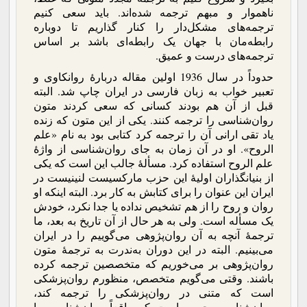
ناهموار و مبهم ترجمه شده‌اند. باید سعی کنیم
ترجمه‌های مشکل‌دار را کنار گذاریم تا دوباره
رابطه‌مان با جهان یک رابطه‌ای باشد بر اساس
ترجمه‌های درست و عمیق.
حدوداً در سال 1936 اولین مقاله دربارۀ روانکاوی و
تعبیر خواب به زبان فارسی در ایران چاپ شد. البته
قبل از آن هم بودند کسانی که سعی کردند متون
روان‌شناسی را ترجمه کنند. یکی از این متون که زنده
یاد تقی ارانی آن را ترجمه کرد کتابی بود به نام «علم
الروح». او در آن زمان به جای روان‌شناسی از واژۀ
علم الروح استفاده کرد. مسألۀ جالب این است که یکی
از بنیانگذاران اولیۀ این حزب مارکسیست لنینیست‌ در
ایران این عنوان را برای کتابش به کار برد. البته اینکه او
روان و روح را از هم تشخیص نداده یا جدا نکرد، خودش
یک مسأله است. ولی به هر حال از آن تاریخ به بعد، ما
ترجمۀ آنچه به آن روان‌پژوهی می‌گوییم را در ایران
می‌بینیم. البته در این دوران به‌ندرت به ترجمۀ متون
روان‌پژوهی بر می‌خوریم که متخصصین ترجمه کرده
باشند. وقتی می‌گویم متخصص، منظورم روان‌پزشکی
است که متنی در روان‌پزشکی را ترجمه کند،
روان‌شناس مجربی است که واقعاً روان‌شناسی را