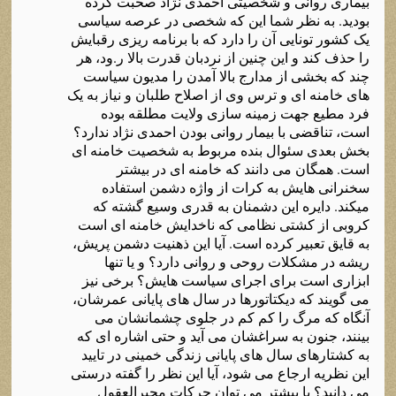
بیماری روانی و شخصیتی احمدی نژاد صحبت کرده
بودید. به نظر شما این که شخصی در عرصه سیاسی
یک کشور تونایی آن را دارد که با برنامه ریزی رقبایش
را حذف کند و این چنین از نردبان قدرت بالا ر.ود، هر
چند که بخشی از مدارج بالا آمدن را مدیون سیاست
های خامنه ای و ترس وی از اصلاح طلبان و نیاز به یک
فرد مطیع جهت زمینه سازی ولایت مطلقه بوده
است، تناقضی با بیمار روانی بودن احمدی نژاد ندارد؟
بخش بعدی سئوال بنده مربوط به شخصیت خامنه ای
است. همگان می دانند که خامنه ای در بیشتر
سخنرانی هایش به کرات از واژه دشمن استفاده
میکند. دایره این دشمنان به قدری وسیع گشته که
کروبی از کشتی نظامی که ناخدایش خامنه ای است
به قایق تعبیر کرده است. آیا این ذهنیت دشمن پریش،
ریشه در مشکلات روحی و روانی دارد؟ و یا تنها
ابزاری است برای اجرای سیاست هایش؟ برخی نیز
می گویند که دیکتاتورها در سال های پایانی عمرشان،
آنگاه که مرگ را کم کم در جلوی چشمانشان می
بینند، جنون به سراغشان می آید و حتی اشاره ای که
به کشتارهای سال های پایانی زندگی خمینی در تایید
این نظریه ارجاع می شود، آیا این نظر را گفته درستی
می دانید؟ یا بیشتر می توان حرکات محیرالعقول