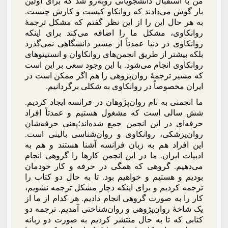
من با استقبال دانشجویانی روبه‌رو شد که برای اولین
بار گوش می‌دادند که روانکاو کیست و کارش چیست.
به هر حال این را از این نظر گفتم که مشکل ترجمۀ
روانکاوی، مشکل ما را اضافه می‌کند برای اینکه
روانکاوی در دنیا عمدتاً از مسیر دانشگاهی نمی‌گذرد
بلکه بیشتر از طریق انجمن‌های روانکاوان و انستیتوهای
روانکاوی انجام می‌شود. با این وجود سعی بر این است
که مسیر ترجمۀ روان‌پژوهی را هم اگر ممکن است در
ایران مخصوصاً در روانکاوی به شکلی برگردانیم.
ما انجمنی به نام روان‌پژوهان در فرانسه ایجاد کردیم.
شش سالی است که مشغول هستیم و عمدتاً افراد
حرفه‌ای در این انجمن جمع شده‌اند؛یعنی حرفه‌شان
روان‌پزشکی، روانکاوی و روان‌شناسی بالینی است.
این افراد هم به زبان فرانسه آشنا هستند و هم به
ادبیات ایران. ما در این انجمن کارها را گروهی انجام
می‌دهیم. گروهی که همگی در حرفه و کار خودمان
بودیم و هستیم و خواهیم بود. تا به حال دو کتاب را
ترجمه کردیم و برای اینکه دچار مشکل ترجمه نشویم،
کار را به صورت گروهی انجام دادیم. هر کدام از ما از
یک شاخۀ روان‌پژوهی و روان‌شناختی آمدیم. ترجمه دو
کتابی که تا به حال منتشر کردیم به صورت دو زبانه