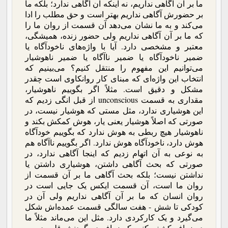
ما بر آن آگاهی نداریم، نه اینکه آن آگاهی ندارد؛ بلکه ما
بر حضورش آگاهی نداریم بهتر است و حق مطلب را ادا
می‌کند و به ما نشان می‌دهد آن قسمت از روان ما را
که ما بر آن آگاهی نداریم ولی حضور زنده، همیشگی،
معتبر و مشخصی دارد. آیا با واژه‌های ناخودآگاه یا
ضمیر ناخودآگاه یا ضمیر ناآگاه یا ضمیر ناهوشیار
می‌توانیم این مفهوم را منتقل کنیم؟ می‌بینیم که
انتخاب این واژه‌ای که مبنای کار روانکاوی است چقدر
مشکل و دقیق است. مثلاً اگر بگوییم ناهوشیار،
مقداری به قسمت unconscious از قبل انگی زدیم که
این هوشیاری ندارد، مثل مستی که هوشیار نیست، در
صورتی که اصلاً هوشیار یعنی یار، هوش کمکش بکند و
ناهوشیار هیچ ربطی به هوش ندارد که بگوییم خودآگاه
هوش دارد، ناخودآگاه هوش ندارد. اگر بگوییم ناآگاه هم
به نوعی به آن اتهام زدیم که اینجا آگاهی ندارد، در
صورتی که بحث آگاهی داشتن، هوشیاری داشتن یا
نداشتن نیست؛ بلکه بحث آگاهی ما بر آن قسمت از
روان ما است، آن قسمت ایکس یک جایی است در
روان انسان که ما بر آن آگاهی نداریم ولی آن در
کودکی تا شش - هفت سالگی قسمت عمده‌اش شکل
می‌گیرد و یک کارکردی دارد. مثل این می‌ماند مثلاً ما
در زرافه کشف کنیم که زرافه در گردنش قلب دومی