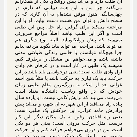
آن طلب دارد و می‌آید پیش روانکاو. یکی از همکارانم
می‌گفت چرا من با این همه دیپلمی که دارم، در
چهل‌سالگی هنوز موفق نشده‌ام به آن کاری که در
سطح دانش و توان من هست دست بیابم. او با این
مراجعه می‌کند برای گرفتن راه حل. پس این طلبی
است و اگر این طلب نباشد اصلاً مراجع ضرورتی
نمی‌بیند که پیش روانکاوبیاید. البته نوع دیگری هم
می‌تواند باشد. مراجعی می‌تواند بیاید بگوید من نمی‌دانم
چرا هیچگاه نتوانستم با خانمی زندگی طولانی مدتی
داشته باشم و می‌خواهم این مشکل را برطرف کنم.
همیشه یک طلبی در کار است و در عرفان هم وادی
اول وادی طلب است؛ یعنی درخواستی باید باشد در این
حرکت. باید یک نیازی به حرکت باشد یا مثلاً شیخ احمد
غزالی بعد از اینکه به بزرگ‌ترین مقام علمی زمان
خودش که در واقع ریاست دانشگاه بغداد است
می‌رسد، می‌بیند که برایش کافی نیست. او یازده سال
پیاده راه می‌افتد از این شهر به آن شهر، و می‌آید پیش
برادرش حامد غزالی. این حرکتش یک طلبی است؛
یعنی راه افتادن، رفتن به یک مکان دیگر. این کار
درست مثل حرکت درونی است؛ یعنی هر دو یکی
است. من در درون می‌خواهم حرکت کنم و این حرکت
جسمی من را مثل یک حرکت درونی می‌برد. خب در