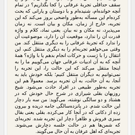
سقف حداقلی تجربۀ عرفانی را کجا بگذاریم؟ در تمام
آنچه خوانده‌ام، شنیده‌ام و با دوستان و یارانی که بحث
کرده‌ام این مسأله به‌طور واضحی بروز می‌کند که این
تجربه، خارج از زمان، مکان و بیان است. نه زمان
می‌پذیرد، نه مکان و نه بیان. یعنی نماد، کلام و واژه
قدرت آن را ندارد، موقعیت آن را دارد، موضوعیت آن
را ندارد که تجربۀ عرفانی را به دیگری منتقل کند. من
وقتی می‌خواهم تجربه‌ام را به دیگری منتقل کنم، این
انتقال را با ژست و حرکات انجام بدهم یا با واژه؟ همۀ
آنچه که به آن ادبیات عرفانی جهان می‌گوییم ما را به
اینجا منتقل می‌کند که این حالت را، این تجربه را
نمی‌توانیم به دیگران منتقل کنیم؛ بلکه خودش باید به
آنجا، به آن حالت، به آن تجربه برسد. معمولاً هم این
تجربه به‌طور طبیعی در افراد حادث می‌شود. شیخ
روزبهان بقلی شیرازی در شرح حال خودش که در
هشتاد و دو سالگی نوشته، می‌گوید: من سه بار دچار
این حالت شدم. در پانزده‌سالگی جامه دریده و بیرون
زده از دکانی که در آنجا کار می‌کرده. بقلی یعنی بقال
سبزی فروش و ظاهراً دچار این تجربه شده. تجربه‌ای
که شمن‌ها هم در حالت خلسه دچارش می‌شوند.
تجربه‌ای که اهل عرفان به آن حال می‌گویند.