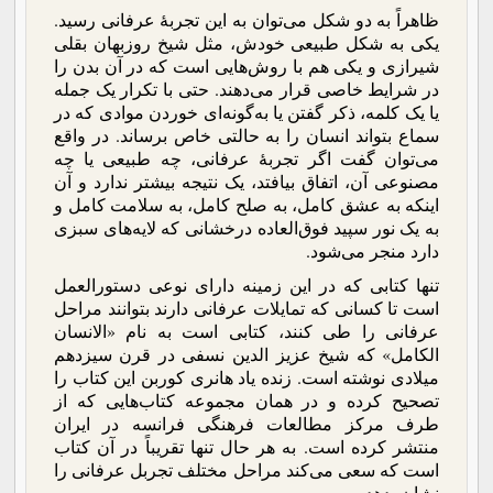
ظاهراً به دو شکل می‌توان به این تجربۀ عرفانی رسید.
یکی به شکل طبیعی خودش، مثل شیخ روزبهان بقلی
شیرازی و یکی هم با روش‌هایی است که در آن بدن را
در شرایط خاصی قرار می‌دهند. حتی با تکرار یک جمله
یا یک کلمه، ذکر گفتن یا به‌گونه‌ای خوردن موادی که در
سماع بتواند انسان را به حالتی خاص برساند. در واقع
می‌توان گفت اگر تجربۀ عرفانی، چه طبیعی یا چه
مصنوعی آن، اتفاق بیافتد، یک نتیجه بیشتر ندارد و آن
اینکه به عشق کامل، به صلح کامل، به سلامت کامل و
به یک نور سپید فوق‌العاده درخشانی که لایه‌های سبزی
دارد منجر می‌شود.
تنها کتابی که در این زمینه دارای نوعی دستور‌العمل‌
است تا کسانی که تمایلات عرفانی دارند بتوانند مراحل
عرفانی را طی کنند، کتابی است به نام «الانسان
الکامل» که شیخ عزیز الدین نسفی در قرن سیزدهم
میلادی نوشته است. زنده یاد هانری کوربن این کتاب را
تصحیح کرده و در همان مجموعه کتاب‌هایی که از
طرف مرکز مطالعات فرهنگی فرانسه در ایران
منتشر کرده است. به هر حال تنها تقریباً در آن کتاب
است که سعی می‌کند مراحل مختلف تجربل عرفانی را
نشان بدهد.