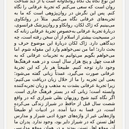
این نوع نگاه یک نگاه روانکاوانه است یا از دید شناخت
روان است که سعی می‌کنم که تجربۀ عرفانی را نگاه
کنم. پس این نگرش در روان‌پژوهی است که ما به
تجربه‌های عرفانی نگاه می‌کنیم. مثلاً در روانکاوی
می‌بینیم که ژاک لکان، روانکاو و روان‌پزشک فرانسوی،
دربارۀ تجربۀ عرفانی به‌خصوص تجربۀ عرفانی زنانه که
در مسیحیت بیشتر از اسلام از آن سخن رفته است، چه
دیدگاهی دارد. ژاک لکان دربارۀ این موضوع حرف و
بحث دارد؛ اما من نمی‌خواهم وارد این مقوله شوم. اما
می‌خواهم بگویم می‌توانیم به تجربیات عرفانی که به
قدمت چهل و پنج هزار سال است و در همه فرهنگ‌ها
وجود دارد توجه کنیم. طبیعتاً هر بار که این تجربۀ
عرفانی صورت می‌گیرد، عمدتاً زبانی گفته می‌شود؛
یعنی این تجربه را ما از خلال زبان دریافت می‌کنیم؛
زیرا تجربۀ عرفانی بشدت به مذهب و زبان تجربه‌کننده
وابسته است؛ زبانی که در بستر فرهنگ جاری است.
اگر نگاه کنید شیخ روزبهان بقلی شیرازی که در واقع
شصت سال قبل از حافظ در شیراز زندگی می‌کرده
است، در فسا به دنیا آمده. در ادبیات او طبیعتاً
واژه‌هایی غیر از واژه‌های حوزۀ ادبی شیراز و مدارس
اهل تسنن که در شیراز دایر بود، وجود ندارد. پدران ما
آن موقع اهل تسنن بودند و در همان موقع مدارسی