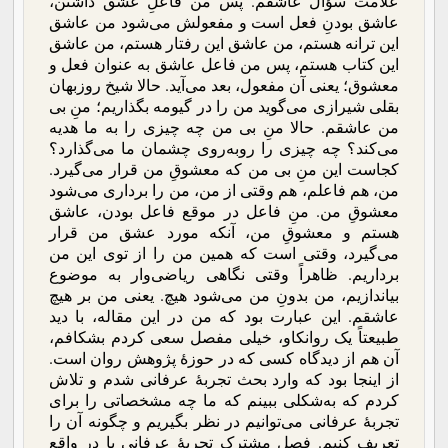
علامت سؤال عاشقم. پس من فاعلِ عشق داشتن،
عاشق بودنِ فعل است و مفعولش می‌شود من عاشق
این ترانه هستم، من عاشق این رفتار هستم، من عاشق
این کتاب هستم، پس من فاعل عاشق به عنوان فعل و
معشوق؛ یعنی آن مفعول، بعد می‌آید. حالا شیخ روزبهان
بقلی شیرازی می‌گوید من را در گیومه بگذاریم؛ منِ بی
من عاشقم. حالا منِ بی من چه چیزی را به ما هدیه
می‌کند؟ چه چیزی را روبه‌روی چشمان ما می‌گذارد؟
کجاست این منِ بی من که معشوقِ من قرار می‌گیرد.
من، هم فاعلم، هم وقتی از من، من را برداری می‌شود
معشوقِ من. منِ فاعل در موقع فاعل بودن، عاشق
هستم و معشوقِ من، آنکه مورد عشق من قرار
می‌گیرد، وقتی است که همین من را از توی این من
برداریم. ظاهراً وقتی نگاهی ریاضی‌وار به موضوع
بیاندازیم، من بدونِ من می‌شود هیچ. یعنی من بر هیچ
عاشقم. این عبارت بود که من در این مقاله، با دید
طبیعتاً یک روانکاو، خیلی مفصل سعی کردم بشکافم،
آن هم از دیدگاه کسی که در حوزۀ پژوهش روان است.
از اینجا بود که وارد بحث تجربۀ عرفانی شدم و تلاش
کردم که به‌شکلی ببینم که ما چه مشخصاتی را برای
تجربۀ عرفانی می‌توانیم در نظر بگیریم و چگونه آن را
تعریف کنیم. فصل مشترک تجربۀ عرفانی یا در واقع