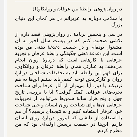
در روان‌پژوهی: رابطۀ بین عرفان و روانکاو(1)
با سلامی دوباره به عزیزانم در هر کجای این دنیای
بزرگ.
در سی و پنجمین برنامۀ در روان‌پژوهی قصد دارم از
تلاشی صحبت کنم که در بیست سال اخیر به آن
مشغول بوده‌ام و در حقیقت دغدغۀ ذهنی من بوده
است. این دغدغۀ ذهنی چگونگی رابطۀ عرفان و تجربۀ
عرفانی با کارهایی است که دربارۀ روان انجام
می‌دهند؛ به عبارتی همان رابطۀ عرفان و روانکاوی.
برای فهم این رابطه باید به تحقیقات شناختی دربارۀ
روان و کارکردش توجه کنیم. باید ببینیم این‌ها به هم
نزدیکند یا دور. آیا می‌توان از آثار عرفا برای شناخت
تجربه‌های عرفانی کمک گرفت؟ آیا با بررسی تاریخ
چهل و پنج هزار سالۀ شمن‌ها می‌توانیم از تجربیات
عرفانی آن‌ها برای شناخت روان انسان و حتی شناخت
خود عرفان استفاده کنیم و به نتیجه‌ای برسیم؟ آن هم
با استفاده از دانشی که امروز دربارۀ روان انسان
داریم. این‌ها در حقیقت پرسش اولیه‌ای بود که من
مطرح کردم.