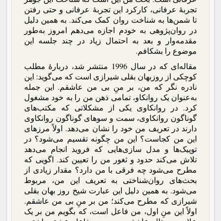
تجربۀ عرفانی، کارکرد این تجربۀ عرفانی و حتی رفتن
تا شمن‌ها به شناخت روان کمک می‌کند. به همین دلیل
در روان‌پژوهی به خودم اجازه می‌دهم امروز به‌طور
مقدمه‌وار و بعد به احتمال زیاد در چند جلسه این
موضوع را بشکافم.
مقاله‌ای که در سال 1996 منتشر شد، دربارۀ مطلب
کوچکی از روزبهان بقلی شیرازی است که می‌گوید: این
نادره نگر که من، بر منِ بی من عاشقم. این جمله
به‌عنوان یک روانکاو، تمامی ذهن من را به خود مشغول
کرد. در روانکاوی یکی از مشکلاتی که مکتب‌های
گوناگون روانکاوی، سمت و سوهای گوناگون روانکاوی
دارند در تعریف من خود را نشان می‌دهد. اولاً مرزهای
این من کجاست؟ این من چگونه تقسیم می‌شود؟ در
توپیک‌ها و مدل سازی‌هایی که فروید انجام می‌دهد
تلاش می‌کند حدود و ثغور من را تعیین کند. اگویی که
مطرح می‌شود چه فرقی با من دارد؟ مقدار زیادی از
بحث‌های روان‌شناختی به تعریف این من، مربوط
می‌شود. به همین دلیل این عبارت شیخ روز بهان بقلی
شیرازی که مطرح می‌کند؛ من بر منِ بی من عاشقم.
اولاً این منِ اول، من فاعل است، که بگویم من بر یک