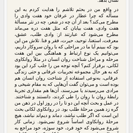
در واقع من در بحثم تلاشم را هدایت کردم به این
مسأله که چرا عطار در عرفان خود هفت وادی را
مطرح می‌کند؟ بعد از آن چه در شعر، چه در نثر مسألۀ
هفت وادی، هفت بیابان که مثل هفت دره می‌ماند
مطرح می‌شود که عبارتند از: وادی طلب، عشق،
معرفت، استغنا، توحید، حیرت، فقر و فنا. تلاش من این
بود که ببینم آیا ما در مراحلی که با روان سروکار داریم،
می‌توانیم یک نوع ارتباط و هماهنگی بین این هفت
مرحله و مراحل شناخت روان انسان در مثلاً روانکاوی
لکانی، برقرار کنم؟ آنچه توجه من را جلب کرد این بود
که به هر حال مجموعه تجربیات عرفانی و حتی زندگی
عرفانی، به‌نوعی استفاده از شناخت روان انسان هم
بوده است و می‌توان گفت آن‌هایی که به مقام شیخی و
مرادی می‌رسیدند یا می‌رسند، آن‌ها هم مقداری تجربۀ
رابطۀ روان با روان را طی کردند، دانستند و شناختند.
در عمل و بحث آنچه این دو تا را در روز اول در ذهن من
گره زد همین مرحلۀ طلب بود. در روانکاوی لکانی بحث
این است که اگر طلب نباشد، دماند و دیم‌اند نباشد، هیچ
مرحلۀ روانکاوی اساساً شروع نمی‌شود. زمانی کار
شروع می‌شود که خود فرد، خود سوژه، خود مراجع به