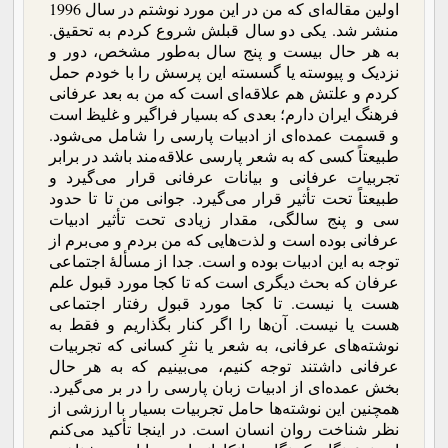
اولین مقاله‌ای که من در این مورد نوشتم در سال 1996
منشر شد. یکی دو سال قبلش شروع کردم به تحقیق.
به هر حال بیست و پنج سال به‌طور مشخص، دور و
نزدیک و پیوسته یا گسسته این پرسش را با خودم حمل
کردم و علتش هم علاقه‌ای است که من به بعد عرفانی
فرهنگ ایران دارم؛ بعدی که بسیار فراگیر و غلیظ است
و قسمت عمده‌ای از ادبیات پارسی را شامل می‌شود.
طبیعتاً کسی که به شعر پارسی علاقه‌مند باشد در برابر
تجربیات عرفانی و بیانات عرفانی قرار می‌گیرد و
طبیعتاً تحت تأثیر قرار می‌گیرد. جوانی من تا تا حدود
سی و پنج سالگی، مقدار زیادی تحت تأثیر ادبیات
عرفانی بوده است و لذت‌هایی که من بردم و می‌برم از
توجه به این ادبیات بوده و است. جدا از مسألۀ اجتماعی
عرفان که بحث دیگری است که تا کجا مورد قبول علم
هست یا نیست.‌ تا کجا مورد قبول رفتار اجتماعی
هست یا نیست. آن‌ها را اگر کنار بگذاریم و فقط به
نوشته‌های عرفانی، به شعر یا نثرِ کسانی که تجربیات
عرفانی داشتند توجه کنیم، می‌بینیم که به هر حال
بخش عمده‌ای از ادبیات زبان پارسی را در بر می‌گیرد.
همچنین این نوشته‌ها حامل تجربیات بسیار با ارزشی از
نظر شناخت روان انسان است. در اینجا تأکید می‌کنم