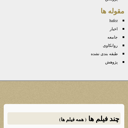
مقوله ها
hafez
اخبار
جامعه
روانكاوی
طبقه بندی نشده
پژوهش
چند فیلم ها
( همه فیلم ها)