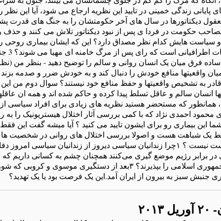
پایانی زندگی خمینی در تایید این نظریه ارجاع می شود، آیا این نظر 
العقول دیکتاتورها در سال های آخر حکومتشان را به جنگ های قدرت پ
صاحب حکومت در فردا ی پس از نبود دیکتاتور تلاش می کنند و حذف رقب
 سیاست هایش کدام نظر مصداق دارد؟ این که ایشان بیماری روحی روان
که سیاست النصر
ساده فرق میان یک انسان روانی و سالم را توضیح دهید - بنظر من (نظ
ان واقعیتها منافع خودش را دنبال کند و به خودش ضرر و صدمه بزند -
 قادر به تشخیص واقعیتها و حفظ منافع خود نیستند؟ سوال دوم من این 
ها انسان سالم و عاقل تسلط پیدا کرده و حاکم شده اند و همه ان عاقلها 
 ، همانطور که مستحضر هستید نظریه های زیادی برای افراد سیاسی از
محمود احمدی نژاد که با کمی بررسی آثار اختلال هیستریونیک را به 
ما این بیماری رو برای ایشون تایید می کنید ؟ آیا میشه گفت این فق
ن فقط یک شباهت هست و اصولا بررسی اختلال های روانی در شخصیت ها
ر برابر رژیم موضع گیری می‌کنند همچنان چشم به کسانی داریم که بار
که نمی‌خواهند ماهیت استبدادی نظام جمهوری اسلامی را بپذیرند؟ ۳بعد از دستگیری 
ی جنبش سبز به بیرون از ایران آمد.این یک فرصت بود یا یک تهدید؟
۲۰۱