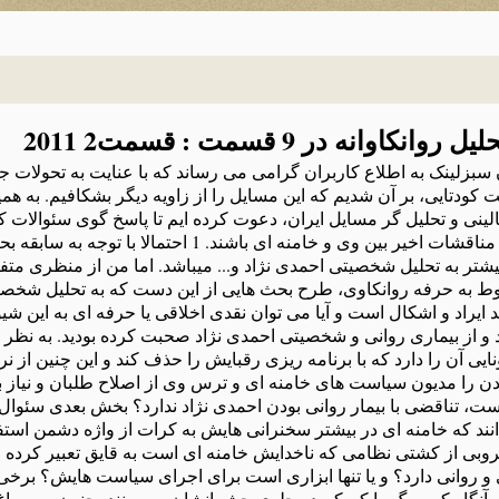
نه در 9 قسمت : قسمت2 2011
بزلینک به اطلاع کاربران گرامی می رساند که با عنایت به تحولات ج
کودتایی، بر آن شدیم که این مسایل را از زاویه دیگر بشکافیم. به هم
ینی و تحلیل گر مسایل ایران، دعوت کرده ایم تا پاسخ گوی سئوالات ک
پیرامون پدیده ای به اسم احمدی نژاد و مناقشات اخیر بین وی و خامنه ای باشند. 
بیشتر به تحلیل شخصیتی احمدی نژاد و... میباشد. اما من از منظری مت
بوط به حرفه روانکاوی، طرح بحث هایی از این دست که به تحلیل شخصی
اد و اشکال است و آیا می توان نقدی اخلاقی یا حرفه ای به این شیو
و از بیماری روانی و شخصیتی احمدی نژاد صحبت کرده بودید. به نظر 
ن را دارد که با برنامه ریزی رقبایش را حذف کند و این چنین از نرد
آمدن را مدیون سیاست های خامنه ای و ترس وی از اصلاح طلبان و نیاز 
، تناقضی با بیمار روانی بودن احمدی نژاد ندارد؟ بخش بعدی سئوال 
 که خامنه ای در بیشتر سخنرانی هایش به کرات از واژه دشمن استفاد
بی از کشتی نظامی که ناخدایش خامنه ای است به قایق تعبیر کرده اس
وانی دارد؟ و یا تنها ابزاری است برای اجرای سیاست هایش؟ برخی ن
، آنگاه که مرگ را کم کم در جلوی چشمانشان می بینند، جنون به سراغ