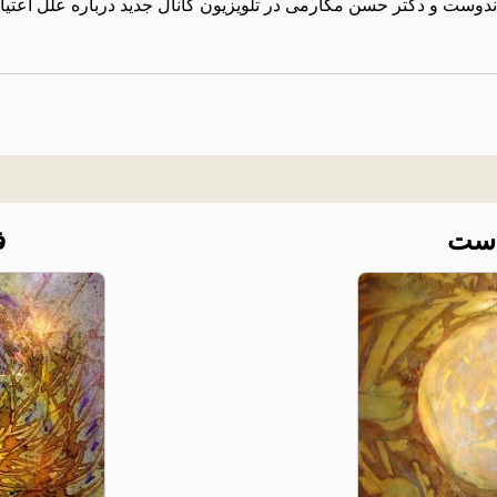
است
ف