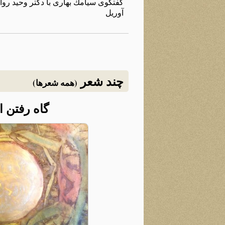
آوریل
چند شعر
(همه شعرها)
گاه رفتن 