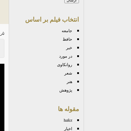
انتخاب فیلم بر اساس
جامعه
تار
حافظ
خبر
در مورد
روانكاوی
شعر
هنر
پژوهش
مقوله ها
hafez
اخبار