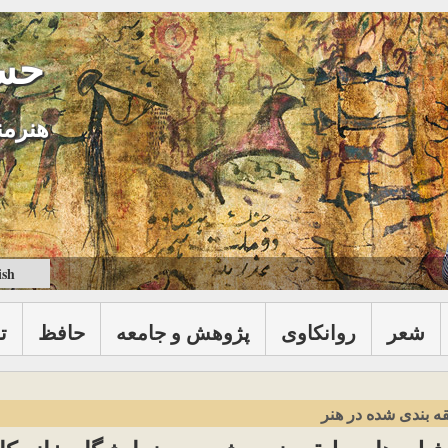
حس
هنرمن
ish
شعر
روانكاوی
پژوهش و جامعه
حافظ
ت
ه بندی شده در هنر