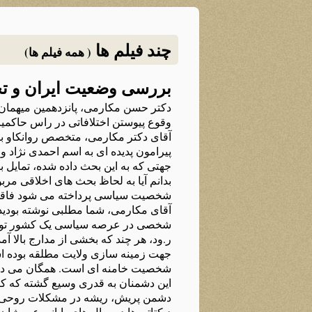
چند فیلم ها
( همه فیلم ها)
بررسی وضعیت ایران و تحلیل روانکاوا
دکتر حسن مکارمی، پانزدهمین میهمان س
وقوع پیوستن اختلافاتی در راس حاکمیت 
آقای دکتر مکارمی، متخصص روانکاو بال
جهتی که به این بحث داده شده، تمایل 
بدانم آیا به لحاظ بحث های اخلاقی مر
شخصیت سیاسی پرداخته می شود فاقد ایر
آقای مکارمی، شما مطلبی نوشته بودید 
شخصی در عرصه سیاسی یک کشور تونایی آ
ر.ود، هر چند که بخشی از مدارج بالا 
جهت زمینه سازی ولایت مطلقه بوده است
شخصیت خامنه ای است. همگان می دانند
این دشمنان به قدری وسیع گشته که کرو
دشمن پریش، ریشه در مشکلات روحی و ر
دیکتاتورها در سال های پایانی عمرشان