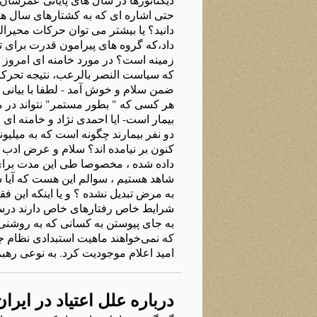
حتی اشاره ای که به کشتارهای سال های 
دانید؟ یا بیشتر می توان حرکات محیر
داد،که گروه های پیرامون قدرت برای ت
زمینه است؟ در مورد خامنه ای امروز و
ضمن سلام و خوش آمد - لطفا با بیانی 
هر کسی که " بطور مستمر" نتواند در می
بیمار است- ایا احمدی نژاد و خامنه ای
دو نفر بیمارند چگونه است که به میلیون
کنون بر نیامده اند؟ سلام و عرض ادب
داده شده ، مخصوصا طی این مدت برای 
شاهد هستیم ، سوالم این هست که آیا ش
به مرض تبدیل نشده ؟ و یا اینکه ای
به جای پیوستن به کسانی که به روشنی د
امید اعلام موجودیت کرد. به نوعی رهبر
درباره علل اعتیاد در ایران- ۲۰ آوریل ۳