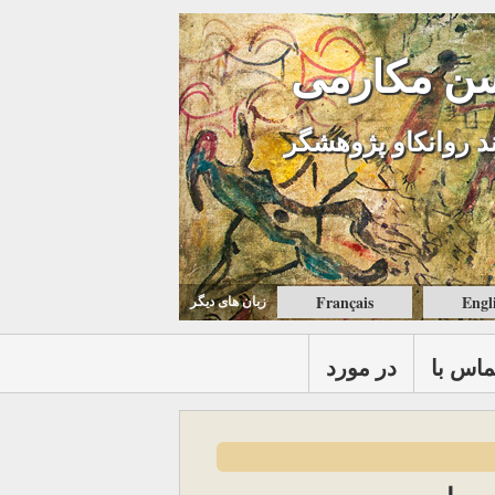
ن مکارمی
د روانکاو پژوهشگر
Français
Engl
زبان های ديگر
ماس با
در مورد