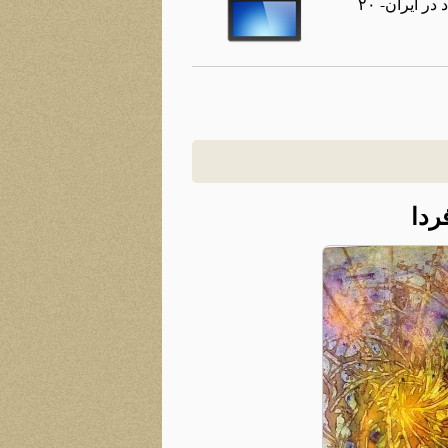
گفتگوی سیامك بهاری با دكتر وحید رواندوست و دكتر حسن مكارمی در تلویزیون كانال جدید درباره علل اعتیاد در ایران- ۲۰
ردا