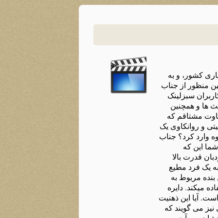
اری کشور، و به
ین منظور از جناب
اربران سبزلینک
1 احتمالا با توجه به سابقه بحث ها و همچنین
فاوت مشتاقم که
تی و روانکاوی یک
ه وارد کرد؟ جناب
شما این که
بان قدرت بالا
به یک فرد مطیع
بنده مربوط به
ه میکند. دایره
ت. آیا این ذهنیت
یز می گویند که
شان می آید و