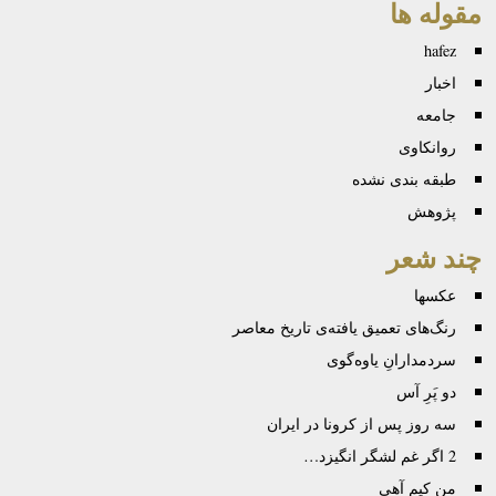
مقوله ها
hafez
اخبار
جامعه
روانكاوی
طبقه بندی نشده
پژوهش
چند شعر
عكسها
رنگ‌های تعمیق یافته‌ی تاریخ معاصر
سردمدارانِ یاوه‌گوی
دو پَرِ آس
سه روز پس از کرونا در ایران
2 اگر غم لشگر انگیزد…
من کیم آهی