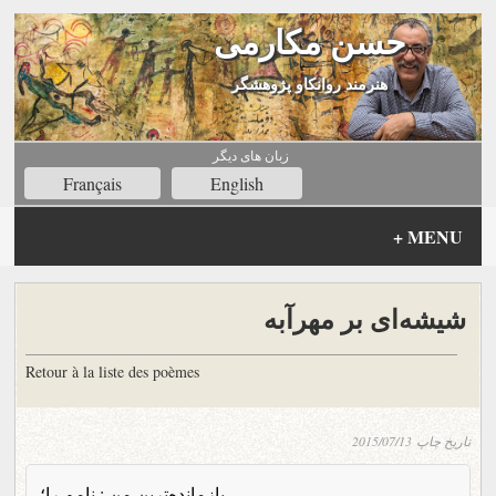
حسن مکارمی
هنرمند روانکاو پژوهشگر
زبان های ديگر
Français
English
+
MENU
شیشه‌ای بر مهرآبه
Retour à la liste des poèmes
تاریخ چاپ
2015/07/13
بازمانده‌ترینِ من : نامم را؛