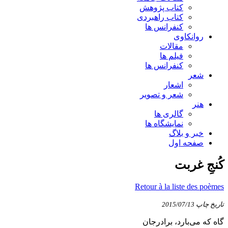
كتاب پژوهش
كتاب راهبردی
کنفرانس ها
روانكاوی
مقالات
فیلم ها
کنفرانس ها
شعر
اشعار
شعر و تصویر
هنر
گالری ها
نمایشگاه ها
خبر و بلاگ
صفحه اول
کُنجِ غربت
Retour à la liste des poèmes
تاریخ چاپ
2015/07/13
گاه که می‌بارد، برادرجان