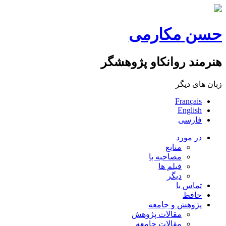
حسن مکارمی
هنرمند روانکاو پژوهشگر
زبان های ديگر
Français
English
فارسی
در مورد
منابع
مصاحبه با
فیلم ها
ديگر
تماس با
حافظ
پژوهش و جامعه
مقالات پژوهش
مقالات جامعه