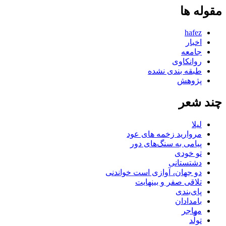
مقوله ها
hafez
اخبار
جامعه
روانكاوی
طبقه بندی نشده
پژوهش
چند شعر
لیلا
مروارید زخمه های عود
پیامی به سنگ‌های دور
تو خودی
دشتستانی
دو جهان، آوازی است خواندنی
تلاقی صفر و بینهایت
پای‌بندی
بامدادان
مهاجر
تولّد