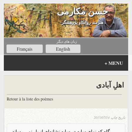
حسن مکارمی
هنرمند روانکاو پژوهشگر
زبان های ديگر
Français
English
+
MENU
اهلِ آبادی
Retour à la liste des poèmes
تاریخ چاپ
2015/07/14
گاه که نمای سایه در سایه نشانه‌ای از یار نمی رساند،