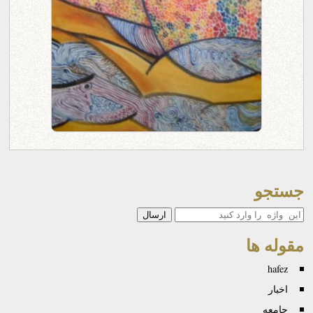
جستجو
جستجو
مقوله ها
hafez
اخبار
جامعه