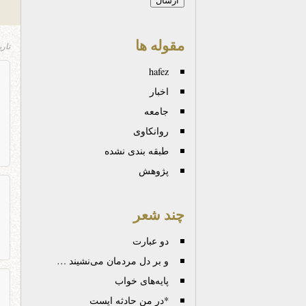
مقوله ها
تار
hafez
اخبار
جامعه
روانكاوی
طبقه بندی نشده
پژوهش
چند شعر
دو عبارت
و بر دل مردمان می‌نشیند …
پایه‌های خواب
*در من حادثه ایست