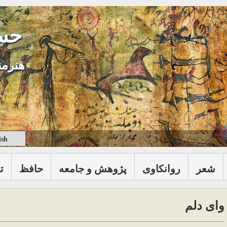
حس
هنرمن
ish
شعر
روانكاوی
پژوهش و جامعه
حافظ
ت
وای دلم