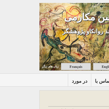
ن مکارمی
د روانکاو پژوهشگر
Français
Engl
زبان های ديگر
ماس با
در مورد