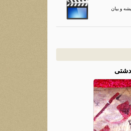
شه و بیان
دشتی