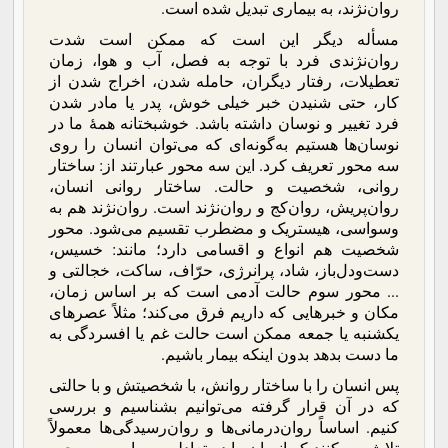
روان‌نژند، به بیماری تبدیل شده است.
مسأله دیگر این است که ممکن است شدت
روان‌نژندی فرد با توجه به فصل، آب و هوا، زمان
تعطیلات، رفتار دیگران، حامله شدن، اخراج شدن از
کار، حتی شنیدن خبر خیلی خوش، پدر یا مادر شدن
فرد تغییر و نوسان داشته باشد. خوشبختانه همۀ ما در
نوسان‌ها هستیم به‌گونه‌ای که می‌توان انسان را روی
سه محور تعریف کرد. این سه محور عبارتند از: ساختار
روانی، شخصیت و حالت. ساختار روانی انسان،
روان‌پریش، روان‌کج و روان‌نژند است. روان‌نژند هم به
وسواسی، هیستریک و مضطرب تقسیم می‌شود. محور
شخصیت هم انواع و اقسامی دارد؛ مانند: خسیس،
دست‌ودل‌باز، شاد، پرانرژی، حرّاف، ساکت، خجالتی و
... محور سوم حالت آدمی است که بر اساس زمان،
مکان و خبرهایی که داریم فرق می‌کند؛ مثلاً عصرهای
یکشنبه یا جمعه ممکن است حالت غم یا افسردگی به
ما دست بدهد بدون اینکه بیمار باشیم.
پس انسان را با ساختار روانش، با شخصیتش و با حالتی
که در آن قرار گرفته می‌توانیم بشناسیم و بررسی
کنیم. اساساً روان‌درمانی‌ها و روان‌رسیدگی‌ها معمولاً
تلاش می‌کنند که انسان را در تعادلی بین این سه محور