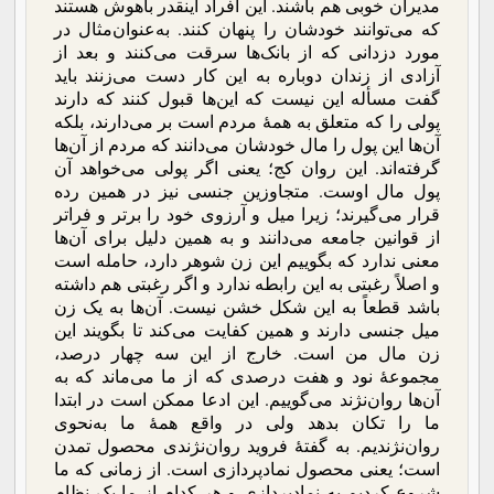
مدیران خوبی هم باشند. این افراد اینقدر باهوش هستند
که می‌توانند خودشان را پنهان کنند. به‌عنوان‌مثال در
مورد دزدانی که از بانک‌ها سرقت می‌کنند و بعد از
آزادی از زندان دوباره به این کار دست می‌زنند باید
گفت مسأله این نیست که این‌ها قبول کنند که دارند
پولی را که متعلق به همۀ مردم است بر می‌دارند، بلکه
آن‌ها این پول را مال خودشان می‌دانند که مردم از آن‌ها
گرفته‌اند. این روان کج؛ یعنی اگر پولی می‌خواهد آن
پول مال اوست. متجاوزین جنسی نیز در همین رده
قرار می‌گیرند؛ زیرا میل و آرزوی خود را برتر و فراتر
از قوانین جامعه می‌دانند و به همین دلیل برای آن‌ها
معنی ندارد که بگوییم این زن شوهر دارد، حامله است
و اصلاً رغبتی به این رابطه ندارد و اگر رغبتی هم داشته
باشد قطعاً به این شکل خشن نیست. آن‌ها به یک زن
میل جنسی دارند و همین کفایت می‌کند تا بگویند این
زن مال من است. خارج از این سه چهار درصد،
مجموعۀ نود و هفت درصدی که از ما می‌ماند که به
آن‌ها روان‌نژند می‌گوییم. این ادعا ممکن است در ابتدا
ما را تکان بدهد ولی در واقع همۀ ما به‌نحوی
روان‌نژندیم. به گفتۀ فروید روان‌نژندی محصول تمدن
است؛ یعنی محصول نماد‌پردازی است. از زمانی که ما
شروع کردیم به نمادپردازی و هر کدام از ما یک نظام