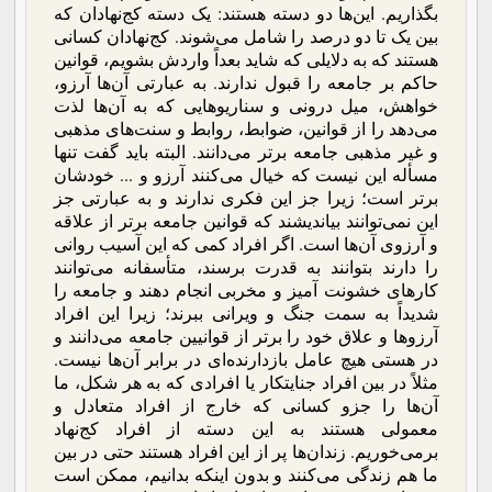
بگذاریم. این‌ها دو دسته هستند: یک دسته کج‌نهادان که
بین یک تا دو درصد را شامل می‌شوند. کج‌نهادان کسانی
هستند که به دلایلی که شاید بعداً واردش بشویم، قوانین
حاکم بر جامعه را قبول ندارند. به عبارتی آن‌ها آرزو،
خواهش، میل درونی و سناریوهایی که به آن‌ها لذت
می‌دهد را از قوانین، ضوابط، روابط و سنت‌های مذهبی
و غیر مذهبی جامعه برتر می‌دانند. البته باید گفت تنها
مسأله این نیست که خیال می‌کنند آرزو و ... خودشان
برتر است؛ زیرا جز این فکری ندارند و به عبارتی جز
این نمی‌توانند بیاندیشند که قوانین جامعه برتر از علاقه
و آرزوی آن‌ها است. اگر افراد کمی که این آسیب روانی
را دارند بتوانند به قدرت برسند، متأسفانه می‌توانند
کارهای خشونت آمیز و مخربی انجام ‌دهند و جامعه را
شدیداً به سمت جنگ و ویرانی ببرند؛ زیرا این افراد
آرزوها و علاق خود را برتر از قوانیین جامعه می‌دانند و
در هستی هیچ عامل بازدارنده‌ای در برابر آن‌ها نیست.
مثلاً در بین افراد جنایتکار یا افرادی که به هر شکل، ما
آن‌ها را جزو کسانی که خارج از افراد متعادل و
معمولی هستند به این دسته از افراد کج‌نهاد
برمی‌خوریم. زندان‌ها پر از این افراد هستند حتی در بین
ما هم زندگی می‌کنند و بدون اینکه بدانیم، ممکن است