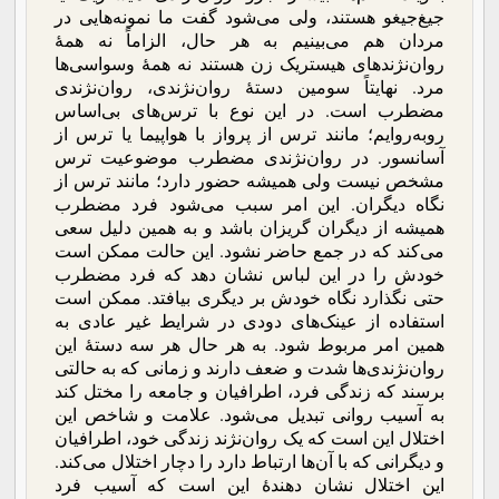
جیغ‌جیغو هستند، ولی می‌شود گفت ما نمونه‌هایی در
مردان هم می‌بینیم به هر حال، الزاماً نه همۀ
روان‌نژندهای هیستریک زن هستند نه همۀ وسواسی‌ها
مرد. نهایتاً سومین دستۀ روان‌نژندی، روان‌نژندی
مضطرب است. در این نوع با ترس‌های بی‌اساس
روبه‌روایم؛ مانند ترس از پرواز با هواپیما یا ترس از
آسانسور. در روان‌نژندی مضطرب موضوعیت ترس
مشخص نیست ولی همیشه حضور دارد؛ مانند ترس از
نگاه دیگران. این امر سبب می‌شود فرد مضطرب
همیشه از دیگران گریزان باشد و به همین دلیل سعی
می‌کند که در جمع حاضر نشود. این حالت ممکن است
خودش را در این لباس نشان دهد که فرد مضطرب
حتی نگذارد نگاه خودش بر دیگری بیافتد. ممکن است
استفاده از عینک‌های دودی در شرایط غیر عادی به
همین امر مربوط شود. به هر حال هر سه دستۀ این
روان‌نژندی‌ها شدت و ضعف دارند و زمانی که به حالتی
برسند که زندگی فرد، اطرافیان و جامعه را مختل کند
به آسیب روانی تبدیل می‌شود. علامت و شاخص این
اختلال این است که یک روان‌نژند زندگی خود، اطرافیان
و دیگرانی که با آن‌ها ارتباط دارد را دچار اختلال می‌کند.
این اختلال نشان دهندۀ این است که آسیب فرد