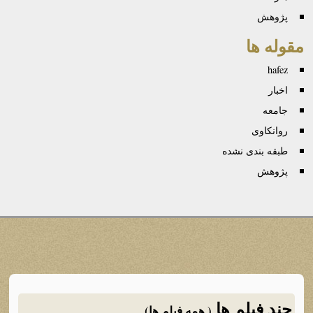
پژوهش
مقوله ها
hafez
اخبار
جامعه
روانكاوی
طبقه بندی نشده
پژوهش
چند فیلم ها
( همه فیلم ها)