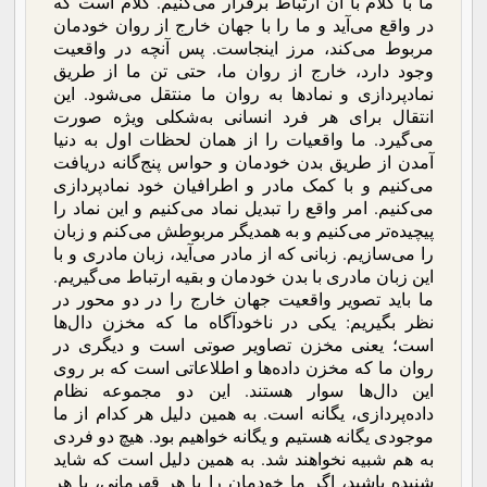
ما با کلام با آن ارتباط برقرار می‌کنیم. کلام است که
در واقع می‌آید و ما را با جهان خارج از روان خودمان
مربوط می‌کند، مرز اینجاست. پس آنچه در واقعیت
وجود دارد، خارج از روان ما، حتی تن ما از طریق
نمادپردازی و نمادها به روان ما منتقل می‌شود. این
انتقال برای هر فرد انسانی به‌شکلی ویژه صورت
می‌گیرد. ما واقعیات را از همان لحظات اول به دنیا
آمدن از طریق بدن خودمان و حواس پنج‌گانه دریافت
می‌کنیم و با کمک مادر و اطرافیان خود نمادپردازی
می‌کنیم. امر واقع را تبدیل نماد می‌کنیم و این نماد را
پیچیده‌تر می‌کنیم و به همدیگر مربوطش می‌کنم و زبان
را می‌سازیم. زبانی که از مادر می‌آید، زبان مادری و با
این زبان مادری با بدن خودمان و بقیه ارتباط می‌گیریم.
ما باید تصویر واقعیت جهان خارج را در دو محور در
نظر بگیریم: یکی در ناخودآگاه ما که مخزن دال‌ها
است؛ یعنی مخزن تصاویر صوتی است و دیگری در
روان ما که مخزن داده‌ها و اطلاعاتی است که بر روی
این دال‌ها سوار هستند. این دو مجموعه نظام
داده‌پردازی، یگانه است. به همین دلیل هر کدام از ما
موجودی یگانه هستیم و یگانه خواهیم بود. هیچ دو فردی
به هم شبیه نخواهند شد. به همین دلیل است که شاید
شنیده باشید، اگر ما خودمان را با هر قهرمانی، یا هر