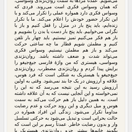
می‌شویم. عمدتاً مردها به سمت روان‌نژندی وسواسی،
که همان وسواس فکری است می‌روند. فردی که
وسواس فکری دارد همواره عملی را تکرار می‌کند و با
این تکرار حضور خودش را اعلام می‌کند. ما با تکرار
زنده‌ایم، باید پنج بار در منزل را قفل کنیم و باز با
نگرانی می‌خوابیم. باید پنج بار دست یا بدن را بشوییم و
باز هم فکر می‌کنیم تمیز نیستیم. باید چهار بار تلفن
کنیم و مطمئن شویم قطار ما چه ساعتی حرکت
می‌کند و باز هم مطمئن نیستیم. وسواس فکری
می‌تواند شدت و ضعف داشته باشد. روان‌نژندی
وسواسی، هیستری که من واژۀ فارسی جیغ‌جیغو را
برایش پیدا کردم و روان‌نژندی مضطرب. روان‌نژندی
جیغ‌جیغو یا هیستریک به شکلی است که فرد هوس،
علاقه و آرزویش در یک جا بند نمی‌شود. وقتی به اولین
آرزویش رسید به این نتیجه می‌رسد که نه این را
نمی‌خواسته و این آنجایی نیست که به آن علاقه داشته
است. به همین دلیل باز هم حرکت می‌کند به سمت
هوس و میل دیگری و این روند حرکت و عدم رضایت
مداوماً تکرار می‌شود. زندگی این افراد همواره در
حالت بحرانی است و تبدیل می‌شود به حرکتی تسلسل
وار و بدون رضایت خاطر. عمدتاً رسم بر این است که
بگویند خانم‌ها بیشتر جزو روان‌نژندی هیستریک یا