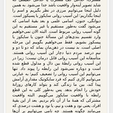
شاید تصویر آینه‌وار واقعیت باشد جدا می‌شود. به همین
دلیل اینجا می‌توانیم مرزی در نظر بگیریم و اسم را
اینجا بگذاریم؛ این آسیب روانی سایکوز یا پسیکوز است.
دیوانگی، جنون، اسامی علمی و بعد بقیۀ اسامی که
می‌شود گفت به‌طور مستقیم یا غیر مستقیم به این
گونه آسیب روانی مربوط است. البته الان نمی‌خواهیم
وارد تقسیم بندی‌های این مسألۀ جنون یا سایکوز یا
پیسکوز بشویم، فقط می‌خواهیم بگوییم این مرحله
اصلی است. بد نیست در ذهن‌مان بماند که دو تا دو و
نیم درصد مردم دنیا دچار این آسیب روانی هستند.
متأسفانه این آسیب روانی قابل درمان نیست؛ زیرا در
این آسیب روانی رابطۀ بین دال و مدلول قطع شده
است و دوباره نمی‌شود این رابطه را پیوند داد. تنها
می‌توانیم این آسیب روانی را تضعیف کنیم؛ به عبارتی
می‌توانیم کاری کنیم که فرد سایکوتیک مقداری آرامش
پیدا کند، بین ما زندگی کند و بتواند کارهای روزانۀ
خودش را انجام بدهد. پس به‌طور کلی به این قطع
رابطه با واقعیت سایکوز می‌گوییم. البته واقعیت
مشترکی که همۀ ما از آن نام بردیم. بعد از این بقیۀ
افراد، یعنی نود و هفت و نیم، یا نود و هشت درصدی که
می‌مانند چگونه هستند. چه نامی می‌توانیم بر آن‌ها