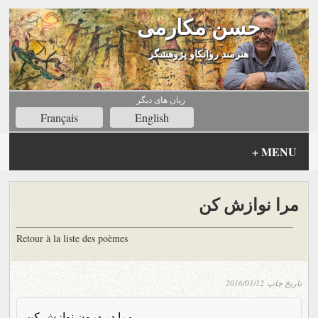
حسن مکارمی
هنرمند روانکاو پژوهشگر
زبان های ديگر
Français
English
+
MENU
مرا نوازش کن
Retour à la liste des poèmes
تاریخ چاپ
2016/01/12
مرا در درون نوازش کن