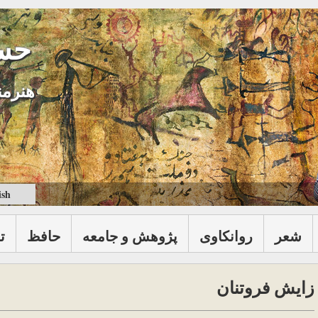
حس
هنرمن
ish
شعر
روانكاوی
پژوهش و جامعه
حافظ
ت
زایش فروتنان