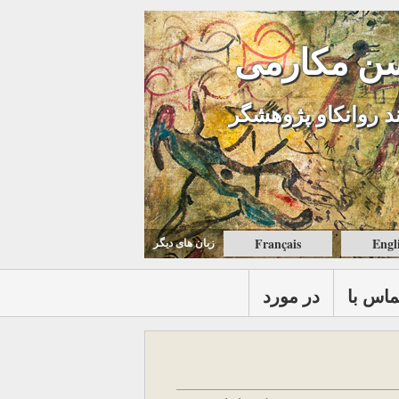
ن مکارمی
د روانکاو پژوهشگر
Français
Engl
زبان های ديگر
ماس با
در مورد