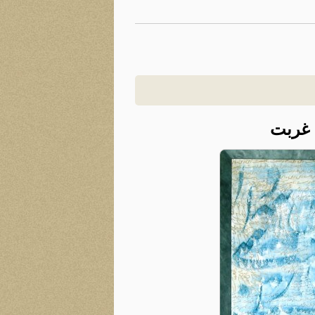
ِ غربت