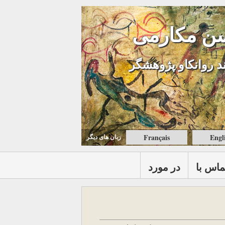
ن مکارمی
د روانکاو پژوهشگر
Français
Engl
زبان های ديگر
ماس با
در مورد