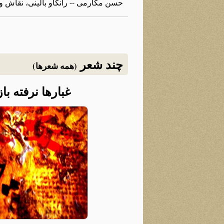
حسن مکارمی -- رانکاو بالینی، نقاش
چند شعر
(همه شعرها)
غبارها نرفته با