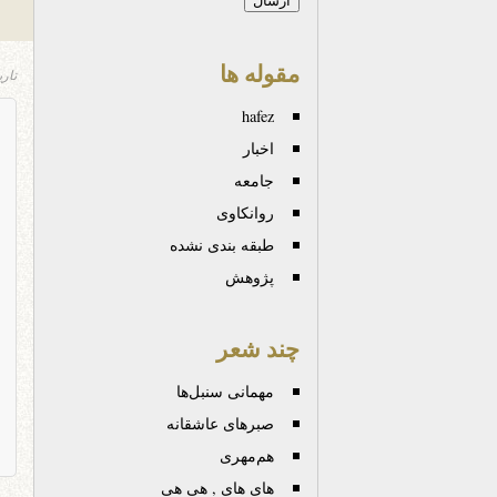
مقوله ها
تار
hafez
اخبار
جامعه
روانكاوی
طبقه بندی نشده
پژوهش
چند شعر
مهمانی سنبل‌ها
صبرهای عاشقانه
هم‌مهری
های های , هی هی