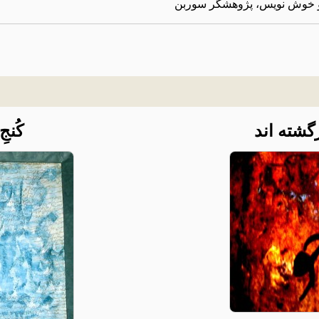
 و خوش نویس، پژوهشگر سوربن
زگشته اند
کُنج