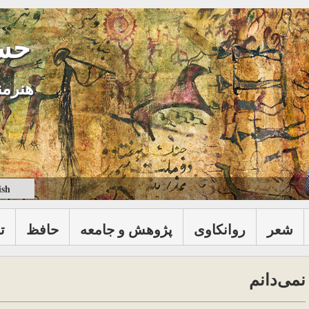
حس
هنرمن
ish
شعر
روانكاوی
پژوهش و جامعه
حافظ
ت
نمی‌دانم