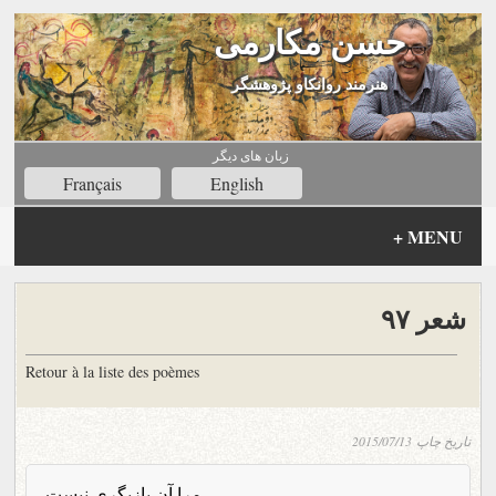
حسن مکارمی
هنرمند روانکاو پژوهشگر
زبان های ديگر
Français
English
+
MENU
شعر ۹۷
Retour à la liste des poèmes
تاریخ چاپ
2015/07/13
مرا آن بازیگری نیست،