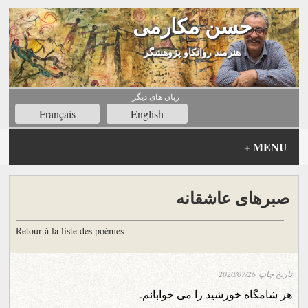
حسن مکارمی
هنرمند روانکاو پژوهشگر
زبان های ديگر
Français
English
+
MENU
صبرهای عاشقانه
Retour à la liste des poèmes
تاریخ چاپ
2020/07/26
هر شامگاه خورشید را می خوابانم.