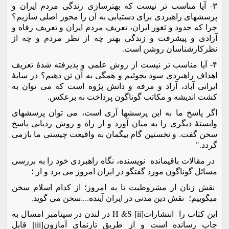
۳- آیا مناسب تر نیست که بهترسازی زندگی مردم ایران و
پرسشهای راهبردی برای دستیابی به آن را محور اصلی سازیم؟
چرا که حدود و ثغور ایران، تعریف مردم ایران و تعریف رفاه و
آزادی و پیشرفت و زندگی بهتر چه از نظر مردم و چه از
نظرکارشناسان روشن است.
۴- آیا مناسب تر نیست از روش علمی و پذیرفته شدۀ تعریف
اهداف راهبردی سود بجوئیم و همگی به آن تن دهیم؟ در سایۀ
ایرانی آباد، آزاد و مرفه و دانش پژوه است که می توان به
کشت اندیشه و مکاتب گوناگون پرداخت نه برعکس.
اگر پاسخ ما به این پرسشها آری است، می توان پرسشهای
وابستۀ دیگری را به میان آورد و از راه و روش ردیابی پاسخ
سخن گفت. و نخستین گام بیگمان به واقیعت چیستی ما بازمی
گردد."
در مقالات باقیمانده نویسنده، نگاه راهبردی خود را به بررسی
مسائل گوناگون مورد گفتگو در ایران امروز می برد و از ؛
نقش زنان از مشروطیت تا به امروز؛ از کدام اسلام سخن
میگوییم؛ نقش دین مدنی در ایران آینده....سخن می گوید.
این کتاب را انتشارات[ii] H &S در لندن در سپتامبر امسال به
چاپ رسانده است و از طریق تارنمای آمازون[iii] قابل