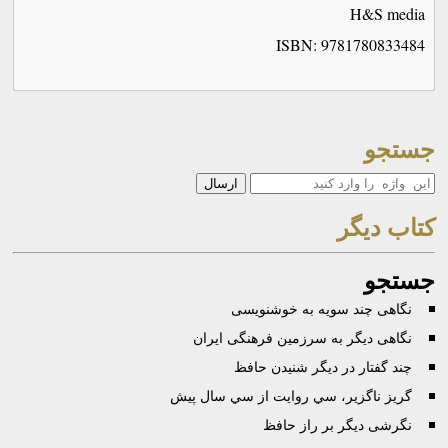
H&S media
ISBN:
9781780833484
جستجو
جستجو
كتاب ديگر
جستجو
نگاهی چند سویه به خوشنویسی
نگاهی دیگر به سرزمین فرهنگی ایران
چند گفتار در ديگر شنيدن حافظ
گريز ناگزير، سي روايت از سي سال پيش
نگرشی دیگر بر راز حافظ