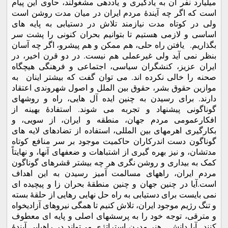
میلیارد نفر آن به یادگیری و یاددهی مشغولند، حاوی این پیام
است که اگر چه آیندۀ مردم ایران در میان مدت روشن است
ولی در کوتاه مدت نیازمند تلاش در دستیابی به پایه های
اساسی و لازمی هستیم تا بتوانیم بحران کنونی را پشت سر
بگذاریم. یافتن راه حلی، هم ممکن و هم پیشرو، اگر چه آسان
بنظر نمی آید ولی غیرعملی هم نیست. در دو قرن اخیر، در
ایران عزیز، کنشگران سیاسی، اجتماعی و فرهنگی هیچگاه
صحنه را خالی نکرده اند. می توان گفت که بیشتر اینان به
موازین حقوق بشر، حقوق بین الملل و اصول شهروندی اعتقاد
دارند. برای رسیدن به چنین ایده آل هایی، راه و روشهای
گوناگونی پیشنهاد و تجربه می شوند. استفادۀ بهینه از
افکارعمومی مردم جهان، منطقه و ایران، از سویی، و
بکارگیری اهرمهای بین المللی، استفاده از تضادهای لایه های
گوناگون دست اندرکاران حاکمیت موجود بر سر منافع کوتاه
مدتشان، و نیز بهره گیری از اشتباهات و ضعفهای آنها، و نهایتاً
کمک به بیداری و روشن نگری هر چه بیشتر قشرهای گوناگون
مردم ایران، راههای مسالمت آمیز رسیدن به این اهداف
است.آیا در چنین جهان و چنین منطقۀ بحران زا و پیچیده ای
نمی بایست برای دستیابی به راه حل نهایی رهایی از حلقۀ بسته
و تنگ رژیم موجود ایران، تلاش کنیم تا همگی نیروهای آزادیخواه
و مترقی، توجه خود را به پرسشهای اصلی و پایه ای معطوف
کنند آیا دانش ـ هنر مدرن استراتژی می‌تواند در راهیابی آیندۀ