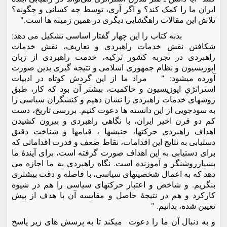
ایران ما را کمک کند؟ و اگر آری، توسط چه کسانی و چگونه؟
تلاش این مقالات راهگشایی دیگری در همین زمینه ها است."
بدنه کتاب را این چهار گفتار اساسی تشکیل می دهد:
شکافتن نقش خدمات راهبردی و تعاریف، نقش خدمات
راهبردی در تجربه کشور ترکیه، خدمت راهبردی از زبان
اپوزیسیون و نظام جمهوری اسلامی و نتیجه گیری بدین صورت
آورده میشود: " مراد ما از این گردش کوتاه در ادبیات
استراتژیِ اپوزیسیون و حاکمیت، بیشتر آن بود که کار، طبق
روشهای خدمات راهبردی را نشان دهیم و کنشگران سیاسی را
به سودجویی از این دانسته ها دعوت کنیم. بررسی تاریخ، دست
کم دو قرن اخیر ایران، با نگاهی راهبردی و بیرون کشیدن
اهداف راهبردی حرکتها، جنبشها ، قیامها و شناخت دقیق
دستیابی به نتایج این اقدامات، نقاط ضعف و قدرت اقداماتی که
برای دستیابی به این اهداف صورت گرفته است، برای آیندۀ ما
بسیارروشنگر و آموزنده است. نگاه راهبردی به ما اجازه می
دهد که به اعمال شخصیتهای سیاسی، با فاصله و دقت بیشتری
بنگریم. و شاخص و اعتبار حرکتهای سیاسی را هم در شیوه
کارکرد و هم در نتیجۀ حاصل و مقایسه آن با هدف از پیش
تعیین شده، بدانیم. "
و به دنبال آن ما را دعوت میکند تا به پرسش های زیر پاسخ