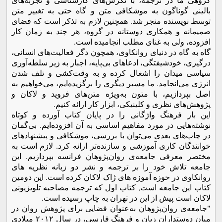
بالینی گوناگون به موشکافی متن و گاه حتی به تغییر متن
توسط نویسنده منجر شد. همچنین لازم به تذکر است که فضای
صمیمانه و همکاری دوستانه در گروه، هر چند به زمان کار
افزوده، ولی به غنای مطلب انجامیده است.
گاه به گاه در دنیای روانکاوی، همچون دگر فعالیت‌های انسانی،
درگیری، خودشیفتگی، ادعاهای بی‌پایه، اجبار به زیر سلطه‌آوری
سیاسی میدان را اشغال کرده و به وقت‌کشی و تلف شدن
انرژی می‌انجامد. ما مسیر دیگری را برگزیده‌ایم، می‌خواهیم به
اصل بپردازیم، با متون به‌ویژه متن‌های فروید و لاکان و
پژوهش‌های نظری و کلینیکی، ابزار کار ارائه کنیم.
این بار فرهنگ واژگانی را در پایان کتاب آورده و کوتاه
نوشته‌هایی در مورد مفاهیم اساسی به آن‌ افزوده‌ایم. بی‌گمان
در چاپ‌های بعدی می‌توان با بررسی، موشکافی و پیشنهادهای
خوانندگان کاری آموزشی و سازنده‌تر ارائه کرد. لازم است به
مختصر معرفی جامعه‌ی روان‌پژوهان فرانسه بپردازیم. این
جامعه تلاش خود را بر ترجمه و نشر دو زبانه نظریه های
روانکاوی در حوزه آموزه های ژاک لاکان کرده است. این دومین
کتاب این جامعه است, کتاب اول که ترجمه مصاحبه تلویزیونی
لاکان است پیش از این در تهران به چاپ رسیده است.
"جامعه‌ی روان‌پژوهان به‌عنوان فضایی برای پژوهش روان در
میان دوستداران زبان و فرهنگ فارسی، در سال ۲۰۱۲ میلادی