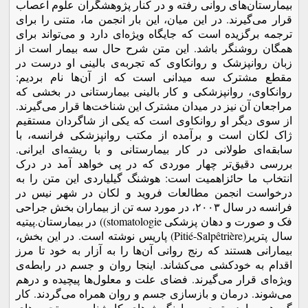
بیمارستان‌های روانی رفته و در کنار پژوهشگران علوم اعصاب
قرار می‌گیرند. در این میان، این بار انجمن ما، متنی را برای
ترجمه برگزیده است که جایگاه ویژه‌ای دارد و می‌تواند برای
همگان روشنگر باشد. این متن شرح حال سه بیمار است از
زبان روانپزشک و روانکاوی که تجربه‌ی بالینی او درست در
مقطع مشترک سه میدانی است که از آن‌ها نام بردیم:
روانکاوی، روانپزشکی و کار بالینی بیمارستانی در بخشی که
مراجعان آن نیز در میدان مشترک این شناخت‌ها قرار می‌گیرند.
از سوی دیگر او روانکاوی است که یکی از شاگردان مستقیم
ژاک لکان است و برآمده از مکتب روانپزشکی فرانسه، با
سابقه‌ای طولانی در کار بیمارستانی و با ریشه‌ای ایرانی.
بررسی دقیق‌تر چهار موردی که در پی خواهد آمد در درک
انتخاب ما حائزاهمیت است: هوشنگ گیلیاردی این متن را به
درخواست انجمن مطالعات فروید و لکان در شهر نیس در
فرانسه در سال ۲۰۰۳، در مورد سه تن از بیماران بخش جراحی
فک و صورت و دهان پزشکی stomatologie)) در بیمارستان.پیتیه
سال پتریر(Pitié-Salpêtrière) پاریس نوشته است. در این بخش،
بیمارانی هستند که رنج روانی آن‌ها را به آزار به خود تا مرز
اقدام به خودکشی می‌کشاند. اینجا روان و جسم در رابطه‌ی
ویژه‌ای قرار می‌گیرند. فضای علت و معلول‌ها پیچیده و درهم
می‌شوند. درمان و بازسازی جسم و روان همراه می‌گردند. کار
گروهی ما در ترجمه، با نگرش‌های کارشناسی و تجربه‌های