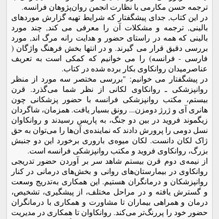
ترجمه حسن مکارمی با نظارت انجمن روان‌پژوهان فرانسه.
در این کتاب, جدای پیشگفتار که شرایط تهیه گزارش موردهای
بالینی, ترجمه و مشکلات آن را معرفی می کند, چند مورد
بالینی که همه در راستای حضور و هدایت رانه مرگ اند, مورد
بررسی دقیق قرار می گیرند. و در انتها بخش فرهنگ واژگان (
فارسی - فرانسه) را می خوانیم که کمکی است به تعریف
عناصرمیدان روانکاوی بکار برده شده در کتاب.
در پیشگفتار می خوانیم: "بررسی مختصر سه مورد از منظر
روانپزشکی ـ روانکاوی لکانی از نظر شما می‌گذرد. قرن
بیستم، مکتب روانپزشکی فرانسه با حضور پزشکانی چون
هانری آی و ژرژ دومزن... رونق بسیار یافت. همزمان، شاگردان
زیگموند فروید در بین دو جنگ، به پاریس رسیدند و روانکاوان
نسل دومی را پرورش دادند که نماینده‌ی آن‌ها را می‌توان به حق
ژاک لکان دانست. لکان میوه‌ی باروری برخورد این دو جنبش
بزرگ، روانکاوی فروید و مکتب روانپزشکی فرانسه است.
از نیمه‌ی دوم قرن بیستم شاهد سر بر آوردن حضور تدریجی
روانکاوی در بیمارستان‌های روانی و بخش‌های درمانی در کنار
روانپزشکان و درمانگران هستیم. این همکاری به‌تدریج وسعت
و گسترش یافته و در مراحل مختلف، از پیشگیری، تشخیص،
درمان و همراهی بیماران تا مشاورت و همکاری با درمانگران
حضور خود را پررنگ‌تر می‌کند. روانکاوان تا همکاری در مدیریت