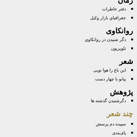
دفتر خاطرات
جغرافياي بازار وکيل
روانکاوی
دگر شنيدن در روانكاوي
تلویزیون
شعر
این باغ را هوا تویی
پيانو با چهار دست
پژوهش
دگرشنیدن گذشته ها
چند شعر
سپیده دم پرسش
پای‌بندی