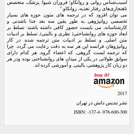
آسیب‌شناس روانی و روانکاو؛ فروزان شیوا: پزشک، متخصص
ناهنجاری‌های رفتار تغذیه، روانکاو."
می توان افزود که در ترجمه های متون حوزه های بسیار
تخصصی روانپژوهی به طور یقین سه بعد جدا ناشدنی و
کارشناسانه, می بایست حضور کافی داشته باشند: تسلط بر
ابعاد حوزه های روانشناختی( نظری و بالینی), تسلط بر ادبیات
متن اصلی, و تسلط بر ادبیات متن ترجمه شده. در کار
روانپژوهان فرانسه این هر سه به دقت رعایت می گردد. چرا
که ترجمه ایست گروهی, که اعضاء گروه, هر کدام دارای
سوابق طولانی در یکی از میدان های روانشناختی بوده ودر هر
دو زبان کار پژوهشی, بالینی, و آموزشی کرده اند.
2017
نشر تندیس دانش در تهران
ISBN:
-137-4 -978-600-300