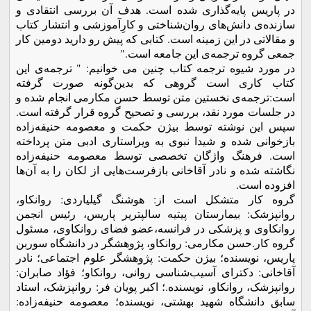
در پاریس پایه‌گذاری شده است. هدف آن بررسی انتقادی و
سازنده‌ی دانش‌های روان‌شناختی و کارِآموزشی و انتشار کتاب
و مقالاتی در این زمینه است. کتابی که پیش رو دارید دومین کار
جمعی گروه ترجمه‌ی این جامعه است."
در مورد شیوه ترجمه کتاب چنین می خوانیم: " ترجمه‌ی این
کتاب کاری است گروهی که بدین‌گونه صورت گرفته
است:ترجمه‌ی نخستین متن توسط حسن مکارمی انجام شده و
در جلسات مورد نقد، بررسی و تصحیح گروه قرار گرفته است.
سپس این نوشته توسط بیژن حکمت و معصومه حنیفه‌زاده
بازخوانی شده و شیدا نبوی به ویراستاری ادبی متن پرداخته‌
است. فرهنگ واژگان تخصصی توسط معصومه حنیفه‌زاده
نگاشته شده و نادر آقاخانی بازفرست‌هایی از لکان را به آن‌ها
افزوده ‌است.
گروه کار متشکل است از: هوشنگ گیلیاردی: روانکاو،
روانپزشک: بیمارستان پیتیه سالپتریر پاریس، رئیس انجمن
روانکاوی و پزشکی در فرانسه،عضو فضای روانکاوی، مسئول
گروه کار.حسن مکارمی: روانكاو، پژوهشگر در دانشگاه سوربن
پاریس، نویسنده؛ بیژن حکمت: پژوهشگر علوم اجتماعی؛ نادر
آقاخانی: دکترای آسیب‌شناسی روانی، روانکاو؛ فؤاد صابران:
روانپزشک، روانكاو، نویسنده.؛ اکبر پویان فر: روانپزشک، استاد
سابق دانشگاه شهید بهشتی، نویسنده؛ معصومه حنیفه‌زاده: