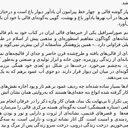
شد.
ر گوشه قالی و چهار خط پیرامون آن یادآور دیوار باغ است و درختان و
ی‌ها در آب نهرها یادآور باغ و بهشت. گویی به‌گونه‌ای قالی با خود آن باغ
آورد.
شانه‌های گوناگون مفاهیم اسطوره‌ای و مذهبی پیش از اسلام در طرح
لی فراوانی دارد...» همین پژوهشگر متأسفانه از این بیش‌تر نمی‌گوید و 
ی از قالی‌های بافته و طرح‌شده قرن حاضر و جدای از قالیچه‌های نم
نه‌ای از زندگی روزمره، چون خانه و ابزار تولیدی و صنعتی و به‌طور ک
رد، به‌چشم می‌خورد. درخت‌ها در شکل دو بُعدی خود همگی برزمین خ
گونه‌ای در میان این دیوار قرار دارند. دو جوی آب عمود برهم که به یک
ت می‌دهند.
دها بسیار ساده شده‌اند چه ردیف عمود بر هم تار و پود اجازه نقش‌های 
کار گرفته شده انواع بته جقه‌ای‌ها هستند که به‌روایتی همان نشان آ
ی تکرار تا بی‌نهایت یک نماد، همان کار واژه ذکر را در عرفان انجام م
ه‌ها و قصرهای قدیمی، نشانه‌ای از ثروت و دارایی و نور و بودن هم
دمندی و امنیت است. گل انار نشانه ثروت و دارايی است. به سه‌گو
می‌خوریم. درخت زندگی درونی، درخت سرو زندگی پس از مرگ و بید 