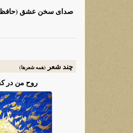
صدای سخن عشق (حافظ):
چند شعر
(همه شعرها)
روح من در ک