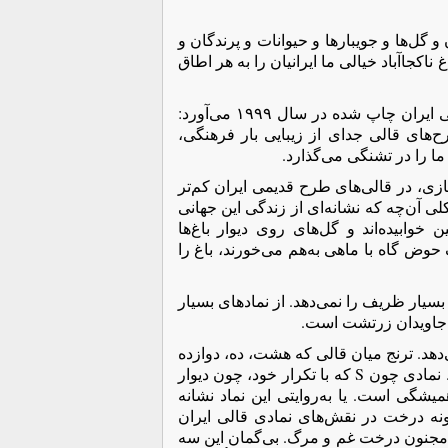
 گل‌ها و جویبارها و حیوانات و پرندگان و
 ناکجاآباد خیالی ما ایرانیان را به هر اطاق
خانم صوراسرافیل یکی از خبره‌های قالی ایران در کتاب خود به نام قالی ایران چاپ شده در سال ۱۹۹۹ می‌آورد:
‌های قالی جدای از زیبایی بار فرهنگی،
ما را در تشنگی می‌گذارد.
ازی، در قالی‌های طرح قدیمی ایران کم‌تر
لی آن‌چه که نشانه‌ای از زندگی این جهانی
وابیده‌اند و گل‌های روی دیوار باغ‌ها
 حوض گاه با ماهی به‌هم می‌خورند، باغ را
بسیار ظریف را نمی‌دهد. از نمادهای بسیار
تش جاویدان زرتشت است.
ی‌دهد. ترنج میان قالی که هشت، ده، دوازده
ضلعی (ستاره همیشگی) است به‌گونه‌ای هسته مرکزی قالی را می‌سازد. نمادی چون S که با تکرار خود، چون دیوار
یشگی است. یا به‌روایتی این نماد نشانه
نه درخت در نقش‌های نمادی قالی ایران
مجنون درخت غم و مرگ. بی‌گمان این سه