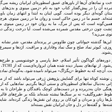
ت و نمادهای آن‌ها از باورهای عمیق اسطوره‌ای ایرانیان ریشه می‌گ
رده آن را در پیش‌گفتار کتاب خود به نام «زمین مینوی و بدن‌های آ
تان گونه‌ای دیگر بوده است. گویی اینان به ابتدا و انتهای زمان باور
ته‌اند. جسم ما در زمین خاکی است و روان ما در زمین مینوی. هرچه 
‌همین‌گونه است که پس از مرگ، ما به روان خود در زمین مینوی می
تشت چون درختی مقدس شمرده می‌شده است. آیا درخت زندگی درو
نوی می‌زید؟
 این‌ها گذشته حیواناتی چون طاووس نر پرنده‌ای مقدس، شتر نشانه
وزی، کبوتر نماد صلح و سگ نماد وفاداری و مراقبت. اژدها و سیمرغ ن
‌شوند.
 دوره‌های گوناگون تأثیر اسلام، خط پارسی و خوشنویسی و طرح‌ه
می‌ش
. آن‌چه که به خطوط «زیگزاگ» می‌تواند نامیده شود، به‌گونه‌ای نماد
 نوشته کوتاه تنها برای گشایش پژوهش ژرفی می‌تواند باشد که از می
انی به‌دنبال نمادهای اسطوره‌ای و سنتی آن‌ها بگردیم. نمادهایی که از
هنگی جان به‌دربرده و در دست‌های کوچک بافندگان و طراحان تا به ا
وط «هیروگلیف» نه بر سنگ‌ها نبشته شده‌اند بلکه بر طرح‌های قالی 
‌ها زنان و مردان و کودکان بر روی این نقش‌ها زندگی کرده‌اند. شاید 
ته‌ها و گفته‌ها در دل و جان ایرانیان نقش بسته‌اند