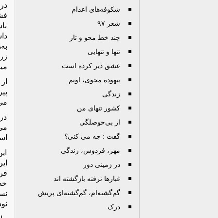
درخ
شکوفه‌های اعدام
فش
شعر ۹۷
باس
داش
چند خط محو و تار
به
تنها و تنهایی
زر
عشق دیر کرده است
می
بیهوده مجوی، اویم
از
پیر
زندگی
می
کشور تنهای من
در
از بی‌حوصلگی
گفت : چه می کنی؟
است
مهر، فردوس، زندگی
این
ایر
در زمینی دور
فر
غبارها نرفته بازگشته اند
خط
گم‌گشته‌ام، گم‌گشته‌ای پریش
نسل
نوش
درک