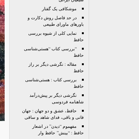
موشکافی یک گفتار
در حد فاصل روش دکارت و
باورهای ماورای طبیعی
نمایی کلی از شیوه بررسی
حافظ
“بررسی کتاب “هستی‌شناسی
حافظ
مقاله : نگرشی دیگر بر راز
حافظ
بررسی کتاب : هستی‌شناسی
حافظ
نگرشی دیگر بر پیش‌درآمد
شاهنامه فردوسی
حافظ، عشق و دو جهان : جهان
فانی و باقی، فدای شاهد و ساقی
مفهموم “دیدن” در اشعار
حافظ : “بینش” حافظ وار