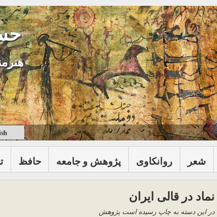
حس
هنرمن
ish
شعر
روانكاوی
پژوهش و جامعه
حافظ
ت
نماد در قالی ایران
در این دسته به چاپ رسیده است پژوهش