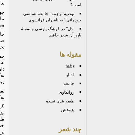
نبا
است؟
چها
توصيه ترجمه “جامعه شناسی
ماه
خودمانی” به ناشران فرانسوی
می‌
“دل” در فرهنگ پارسی و نمونۀ
بارز آن شعرِ حافظ
«ن
تخی
مقوله ها
جدا
نشا
hafez
دا
اخبار
به‌
زین
جامعه
نما
روانكاوی
به‌
طبقه بندی نشده
گوی
پژوهش
قلع
خر
چند شعر
بر