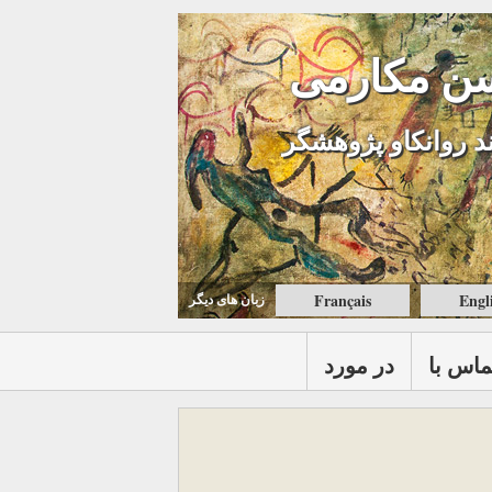
ن مکارمی
د روانکاو پژوهشگر
Français
Engl
زبان های ديگر
ماس با
در مورد