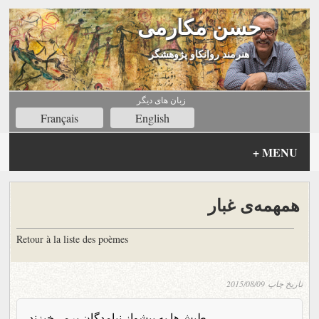
حسن مکارمی
هنرمند روانکاو پژوهشگر
زبان های ديگر
Français
English
+
MENU
همهمه‌ی غبار
Retour à la liste des poèmes
تاریخ چاپ
2015/08/09
طپش‌ها به پیشواز نیامدگان برمی‌خیزند.