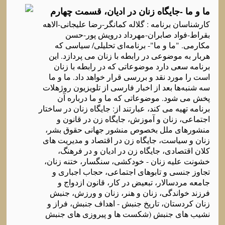
ما و ما -جایگاه‌ زنان در ادیان، قسمت چهارم
کارشناسان برنامه‌ : گلاله‌ کمانگر-رضا علیجانی-الاهه‌
بقراط-فواد صابران-مهرداد درویش پور-حسن
مکارمی. "ما و ما"- برنامه‌ای تحلیلی/ سیاسی که‌
هربار به‌ موضوعی در رابطه‌ با زنان می پردازد. این
برنامه‌ سعی دارد موضوعاتی که‌ در رابطه‌ با زنان
است را مورد نقد و بررسی قرار خواهد داد. ما و ما
سه‌ شنبه‌ها بعد از اخبار فارسی از تلویزیون روژهلات
پخش می شود. موضوعاتی که‌ ما و ما درباره‌ آن
برنامه‌ تهیه‌ می کند، عبارتند از: جایگاه‌ زنان در ساختار
اجتماعی، زنان و آموزش، جایگاه‌ زن در قانون و
منشورهای ملل بخصوص منشور جهانی حقوق بشر،
زنان و سیاست، جایگاه‌ زن در اقتصاد و مدیریت های
کلان اقتصادی، جایگاه‌ زن در ادیان و در فرهنگ،
خشونت علیه‌ زنان - خودکشی، سنگسار، ختنه‌ زنان،
تجاوز جنسی و تابوهای اجتماعی، حجاب اجباری و
جامعه‌ مردسالار، تبعیض در کار، قانون ازدواج و
فرزند خواندگی، زنان و هنر، زنان و ورزش، جنبش
زنان کردستان، تاریخ جنبش - اهداف جنبش، فراز و
نشیب های جنبش (شکست ها و پیروزی های جنبش