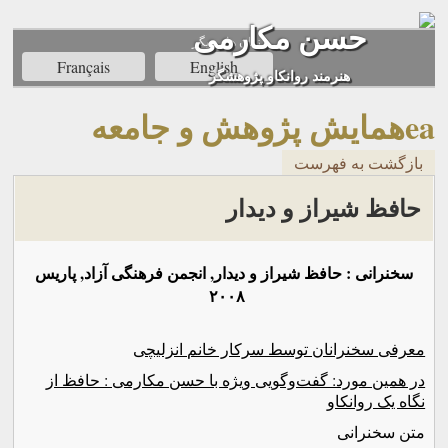
حسن مکارمی
زبان های ديگر
Français
English
هنرمند روانکاو پژوهشگر
eaهمايش پژوهش و جامعه
بازگشت به فهرست
حافظ شیراز و دیدار
سخنرانی : حافظ شیراز و دیدار, انجمن فرهنگی آزاد, پاریس
۲۰۰۸
معرفی سخنرانان توسط سرکار خانم انزلیچی
در همین مورد: گفت‌وگویی ویژه با حسن‌ مکارمی : حافظ از
نگاه یک روانکاو‌‌
متن سخنرانی