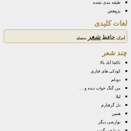
طبقه بندی نشده
پژوهش
لغات کلیدی
شعر
حافظ
ایران
یونسکو
چند شعر
ناکجا آباد بالا
کودکی‌ ها‌ی قناری
دودلم
من گنگ خواب دیده و …
لیلا
دل‌ گرفتارم
همین
نوازشی دیگر
شما هم نگویید….