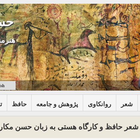
حس
هنرمن
ish
شعر
روانكاوی
پژوهش و جامعه
حافظ
ت
شعر حافظ و کارگاه هستی به زبان حسن مکا