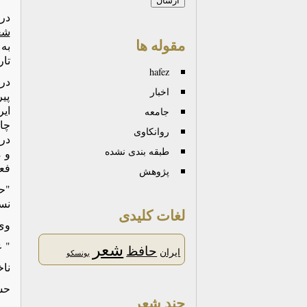
در
شع
مقوله ها
به 
تاریخ ان
hafez
اخبار
پی
ایر
جامعه
چا
روانكاوی
در
طبقه بندی نشده
و 
فعا
پژوهش
"ح
نست
لغات کلیدی
وی 
شعر
" 
حافظ
ایران
یونسکو
نا
حس
چند شعر