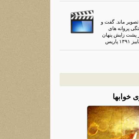
صویر ماند. گفت و
تگی پروانه های
ر پشت زایش پنهان
اریس
 خوابها