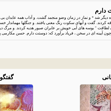
 دارم
یگر شد * و نماز در زمان وضو منجمد گشت. و آداب همه عابدان بی ت
درقه کردند. گفت و آبهای سکوت رنگ معنی یافتند. و جنگلها مهماندار خس
 لطافت " بوسه های آبی خویش بر عابران صبور هدیه کردند. و مرگ د
یینه ای در سخن ، فریاد برآورد که: دوستت دارم. حسن مکارمی پاییز ١٣٩١ پ
نی
گفتگوی