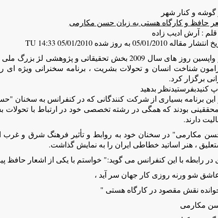
 گوشه و کنار شهر
ر حافظ و کارگاه هستی به زبان حسن مکارمی
قلم : آرش ادیب زاده
تشار مقاله 05/01/2010 به روز شده 05/01/2010 14:33 TU
در واپسین روز های سال 2009 بخش تحقیقاتی و پژوهشی
رامون شناخت انسان و تحولات بشریت ، برنامه سخنرانی ویژه ای را
انی برگزار کرد.
پ کنیدبفرستیدنظر بدهید
 این برنامه بسیاری از شرکت کنندگانی که در کنفرانس به سخنان "ح
محققینی بودند که همگی در رشته تخصصی خود در ارتباط با تحولات 
لیت دارند.
سن مکارمی" در سخنان خود به روابط و تأثیر فرهنگ شرق و غرب ا
علیق ، هنر اساتید خطاطی ایران را به نمایش گذاشت.
در رابطه با این کنفرانس می گوید:" خواستم با یکی از اشعار حافظ پیا
عاشق شو ورنه روزی کار جهان سر آید ،
خوانده نقش مقصود در کارگاه هستی "
ن مکارمی