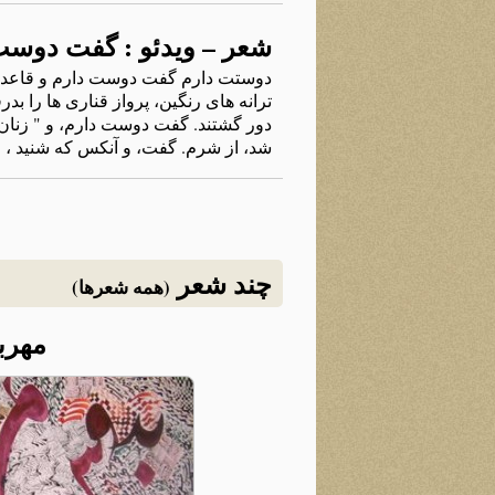
شعر – ویدئو : گفت دوست
دوستت دارم گفت دوست دارم و قاعده د
ترانه های رنگین، پرواز قناری ها را ب
دور گشتند. گفت دوست دارم، و " زنان
شد، از شرم. گفت، و آنکس که شنید ، چون آ
چند شعر
(همه شعرها)
مهربا