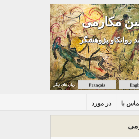
ن مکارمی
د روانکاو پژوهشگر
Français
Engl
زبان های ديگر
ماس با
در مورد
رمی