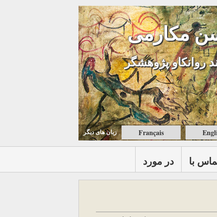
ن مکارمی
د روانکاو پژوهشگر
Français
Engl
زبان های ديگر
ماس با
در مورد