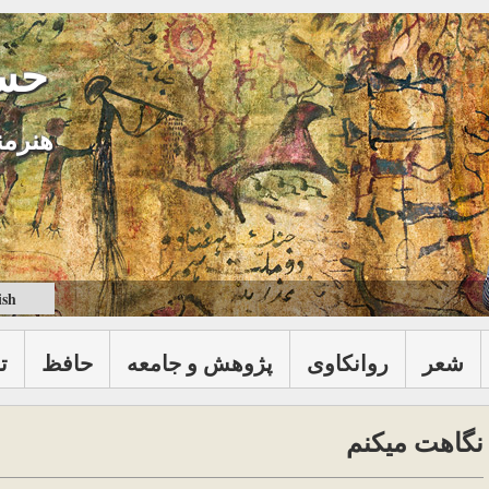
حس
هنرمن
ish
شعر
روانكاوی
پژوهش و جامعه
حافظ
ت
نگاهت میکنم