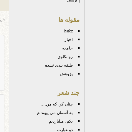
مقوله ها
تار
hafez
اخبار
جامعه
روانكاوی
طبقه بندی نشده
پژوهش
چند شعر
چنان کن که من….
به آسمان می پیوند م
یکم، میلیاردیم
دو عبارت