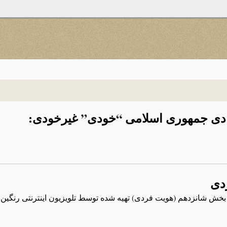
نیادی جمهوری اسلامی “خودی” غیرخودی:
دی
خش شانزدهم (هویت فردی) تهیه شده توسط تلویزیون اینترنتی رنگین کم