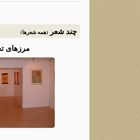
چند شعر
(همه شعرها)
مرزهای تج