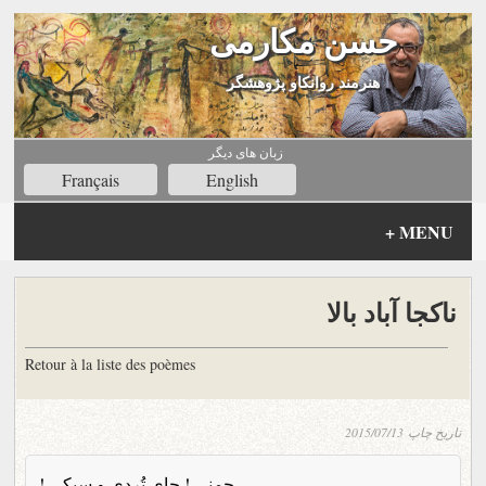
حسن مکارمی
هنرمند روانکاو پژوهشگر
زبان های ديگر
Français
English
+
MENU
ناکجا آباد بالا
Retour à la liste des poèmes
تاریخ چاپ
2015/07/13
چمنی ! جای تُردی و سبکی !