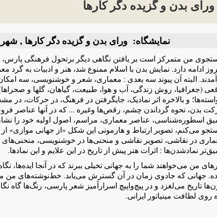
ورای بدن و گزیده دگر کارها
نمایشگاه: ورای بدن و گزیده دگر کارها , شهر
جوی من متمرکز است بر یافتن نگاهی دیگر برتحول فرهنگی پارس، که ا
وز ادامه دارد. نمایش بدن با اسلام ممنوع شد، هنر و ادبیات به گرد
مدند. البته آن پیوند سه بعدی : معماری، شعر و خوشنویسی، سه امکان
عی (جغرافیا، روش زندگی، آب و هوا، طبیعت، گیاهان، گلها و صحراها)؛ ا
سته‌ها؛ و بالاخره اثر نمادیک، جایگرفتن در فرهنگ، در حرکات، در م
ت بدن، نحوه گرداندن چشم، رقص‌ها وغیره ... که در آنها عناصر فروخورد
یق اسطوره‌شناسی، عناصر معماری، مراسم، اصول اولیه خود را نشان
تجو می‌کنم، تصویر ارتباط و هارمونی این شکل «از جهانی موازی» ا
اری در نقاشی، تصویر نقاشی و منحنی‌ها در خوشنویسی، منحنی‌های گنبده
ق‌تر نماد‌شدن‌ها : اثرات هنر پیش از تاریخ در این علایم و این نماد‌ها.
های من می‌خواهند شما را به جهانی تخیلی ببرند که در آنجا ایده‌ها، نگا
ه. جهانی که جادوی زمان در آن گسترش می‌یابد. خط‌نوشته‌های من م
‌ها تاریخ می‌لغزد و در پیچ‌واپیچ اسرارآمیز شعر پارسی، رنگ‌ها گاه ن
 روی لطافت مینیاتور ایرانی.