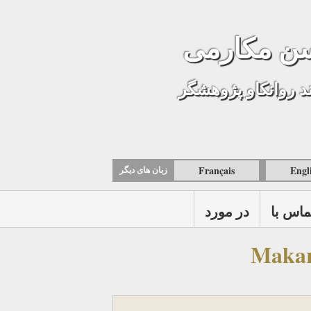
ن مکارمی
د روانکاو پژوهشگر
Français
Engl
زبان های ديگر
ماس با
در مورد