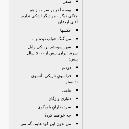
سفر
بوسه آخر بر سر ، باز هم
جنگی دیگر ، من‌دیگر اشکی ندارم
آقای اردغان…
عكسها
من گنگ خواب دیده و …
شهر سوخته, نزدیکی زابل
شرق ایران, بیش از۵۰۰۰ سال
پیش:
دودلم
فراسویِ تاریکی، آنسوی
ندانستن
ماهی
دلبازی واژگان
سردمدارانِ یاوه‌گوی
چه خواهیم کرد؟
من بدون این کوه هایم، گم می