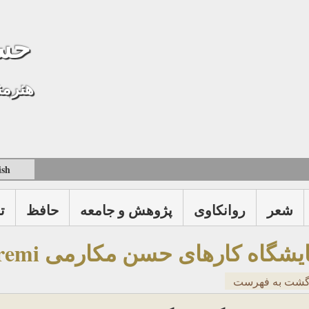
حس
هنرمن
ish
شعر
روانكاوی
پژوهش و جامعه
حافظ
ت
یشگاه کارهای حسن مکارمی Makaremi
گشت به فهرست