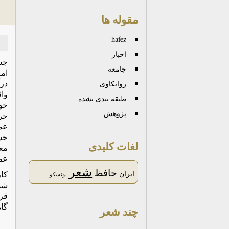
مقوله ها
hafez
اخبار
جست
جامعه
امر
درآ
روانكاوی
واق
طبقه بندی نشده
خوا
پژوهش
حرک
عم
جس
لغات کلیدی
معم
عمی
شعر
حافظ
کار
ایران
یونسکو
شد
قرن
گاه
چند شعر