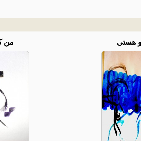
و هستی
من ک