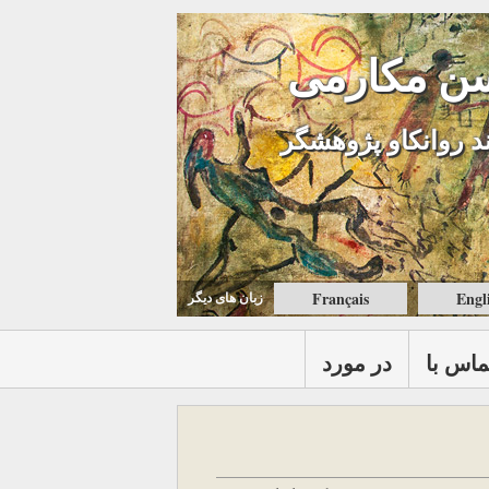
ن مکارمی
د روانکاو پژوهشگر
Français
Engl
زبان های ديگر
ماس با
در مورد