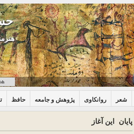
حس
هنرمن
ish
شعر
روانكاوی
پژوهش و جامعه
حافظ
ت
پایان این آغاز