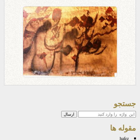
جستجو
جستجو
مقوله ها
hafez