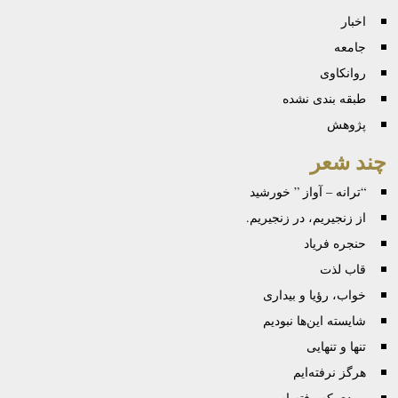
اخبار
جامعه
روانكاوی
طبقه بندی نشده
پژوهش
چند شعر
“ترانه – آواز ” خورشید
از زنجیریم، در زنجیریم.
حنجره فریاد
قاب لذت
خواب، رؤیا و بیداری
شایسته این‌ها نبودیم
تنها و تنهایی
هرگز نرفته‌ایم
مردی که رفته است