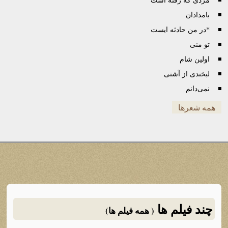
بامدادان
*در من حادثه ایست
تو منی
اولین شام
لبخندی از آشتی
نمی‌دانم
همه شعرها
چند فیلم ها
( همه فیلم ها)