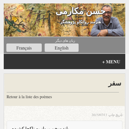
حسن مکارمی
هنرمند روانکاو پژوهشگر
زبان های ديگر
Français
English
+
MENU
سفر
Retour à la liste des poèmes
تاریخ چاپ
2015/07/13
بلند سخنِ پرواز به ناکجا کشیده،