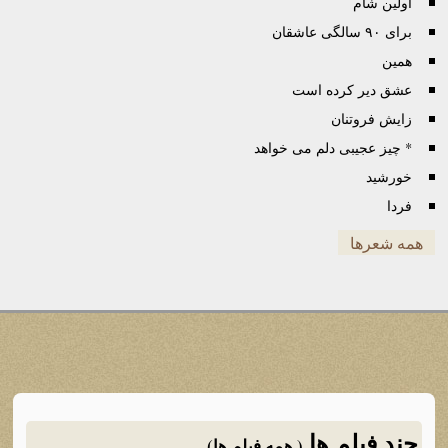
اولین شام
برای ٩٠ سالگی عاشقان
همین
عشق دیر کرده است
زایش فروتنان
* چیز عجیبی دلم می خواهد
خورشید
فردا
همه شعرها
چند فیلم ها
( همه فیلم ها)