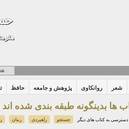
حس
هنرمن
ish
شعر
روانكاوی
پژوهش و جامعه
حافظ
ت
ب ها بدینگونه طبقه بندی شده اند
جستجو
راهبردی
رمان
ر
 دسترسی به کتاب های دیگر