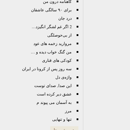
گاهنامه درون من
برای ٩٠ سالگی عاشقان
درد جان
2 اگر غم لشگر انگیزد…
از بی‌حوصلگی
مروارید زخمه های عود
من گنگ خواب دیده و …
کودکی‌ ها‌ی قناری
سه روز پس از کرونا در ایران
واژه‌ی دل
این صدا, صدای توست
عشق دیر کرده است
به آسمان می پیوند م
مرز
تنها و تنهایی
همه شعرها