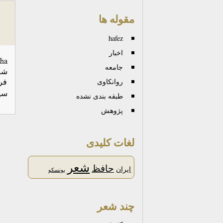
مقوله ها
hafez
اخبار
جامعه
شن
فرو
روانكاوی
سپ
طبقه بندی نشده
پژوهش
لغات کلیدی
شعر
حافظ
ایران
یونسکو
چند شعر