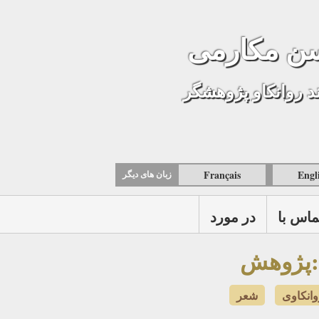
ن مکارمی
د روانکاو پژوهشگر
Français
Engl
زبان های ديگر
ماس با
در مورد
 :پژوهش
وانکاوی
شعر