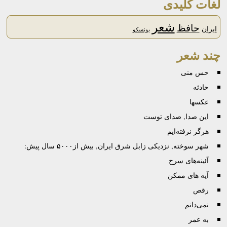
لغات کلیدی
شعر
حافظ
ایران
یونسکو
چند شعر
حس منی
حادثه
عكسها
این صدا, صدای توست
هرگز نرفته‌ایم
شهر سوخته, نزدیکی زابل شرق ایران, بیش از۵۰۰۰ سال پیش:
آئینه‌های سرخ
آیه های ممکن
رقص
نمی‌دانم
به عمر