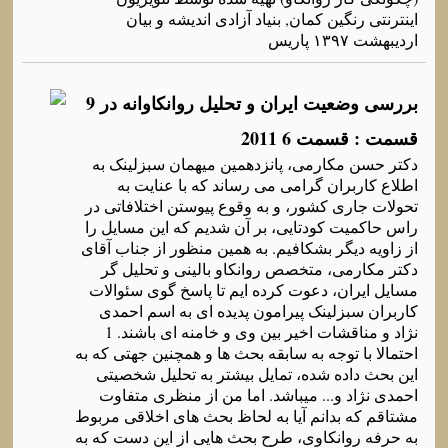
اینترنتی رنگین کمان, بنیاد آزادی اندیشه و بیان
اردیبهشت ۱۳۹۷ پاریس
بررسی وضعیت ایران و تحلیل روانکاوانه در 9
قسمت : قسمت 6 2011
دکتر حسن مکارمی، پانزدهمین میهمان سبزلینک به
اطلاع کاربران گرامی می رساند که با عنایت به
تحولات جاری کشور، و به وقوع پیوستن اختلافاتی در
راس حاکمیت کودتایی، بر آن شدیم که این مسایل را
از زاویه دیگر بشکافیم. به همین منظور از جناب آقای
دکتر مکارمی، متخصص روانکاو بالینی و تحلیل گر
مسایل ایران، دعوت کرده ایم تا پاسخ گوی سئوالات
کاربران سبزلینک پیرامون پدیده ای به اسم احمدی
نژاد و مناقشات اخیر بین وی و خامنه ای باشند. 1
احتمالا با توجه به سابقه بحث ها و همچنین جهتی که به
این بحث داده شده، تمایل بیشتر به تحلیل شخصیتی
احمدی نژاد و... میباشد. اما من از منظری متفاوت
مشتاقم که بدانم آیا به لحاظ بحث های اخلاقی مربوط
به حرفه روانکاوی، طرح بحث هایی از این دست که به