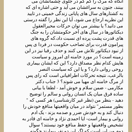
آنگاه که مرگ را کم کم در جلوی چشمانشان می
بینند، جنون به سراغشان می آید و حتی اشاره ای که
به کشتارهای سال های پایانی زندگی خمینی در تایید
این نظریه ارجاع می شود، آیا این نظر را گفته درستی
می دانید؟ یا بیشتر می توان حرکات محیرالعقول
دیکتاتورها در سال های آخر حکومتشان را به جنگ
های قدرت پشت پرده ای نسبت داد،که گروه های
پیرامون قدرت برای تصاحب حکومت در فردا ی پس
از نبود دیکتاتور تلاش می کنند و حذف رقبا نیز در این
زمینه است؟ در مورد خامنه ای امروز و سیاست
هایش کدام نظر مصداق دارد؟ این که ایشان بیماری
روحی روانی دارد؟ و یا این که سیاست النصر
بالرعب، نتیجه تحرکات اطرافیانی است که رای پس
از مرگ خامنه ای مهیا می شوند؟ 3 جناب دکتر
مکارمی - ضمن سلام و خوش آمد - لطفا با بیانی
ساده فرق میان یک انسان روانی و سالم را توضیح
دهید - بنظر من (نظر غیر کارشناسی) هر کسی که "
بطور مستمر" نتواند در میان واقعیتها منافع خودش را
دنبال کند و به خودش ضرر و صدمه بزند - یک ادم
روانی و بیمار است- ایا احمدی نژاد و خامنه ای قادر به
تشخیص واقعیتها و حفظ منافع خود نیستند؟ سوال
دوم من این است که اگر این دو نفر بیمارند چگونه