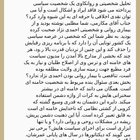
تحلیل شخصیتی و روانکاوی یک شخصیت سیاسی
پرداخته می شود فاقد ایراد و اشکال است و آیا می
توان نقدی اخلاقی یا حرفه ای به این شیوه وارد کرد؟
جناب آقای مکارمی، شما مطلبی نوشته بودید و از
بیماری روانی و شخصیتی احمدی نژاد صحبت کرده
بودید. به نظر شما این که شخصی در عرصه سیاسی
یک کشور تونایی آن را دارد که با برنامه ریزی رقبایش
را حذف کند و این چنین از نردبان قدرت بالا ر.ود، هر
چند که بخشی از مدارج بالا آمدن را مدیون سیاست
های خامنه ای و ترس وی از اصلاح طلبان و نیاز به یک
فرد مطیع جهت زمینه سازی ولایت مطلقه بوده
است، تناقضی با بیمار روانی بودن احمدی نژاد ندارد؟
بخش بعدی سئوال بنده مربوط به شخصیت خامنه ای
است. همگان می دانند که خامنه ای در بیشتر
سخنرانی هایش به کرات از واژه دشمن استفاده
میکند. دایره این دشمنان به قدری وسیع گشته که
کروبی از کشتی نظامی که ناخدایش خامنه ای است
به قایق تعبیر کرده است. آیا این ذهنیت دشمن پریش،
ریشه در مشکلات روحی و روانی دارد؟ و یا تنها
ابزاری است برای اجرای سیاست هایش؟ برخی نیز
می گویند که دیکتاتورها در سال های پایانی عمرشان،