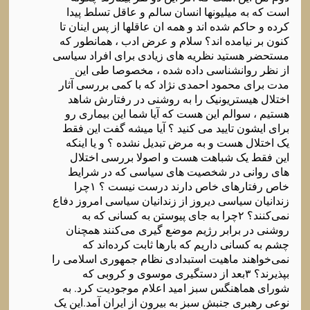
است که به میلیونها انسان سالم و عاقل تسلط پیدا
کرده و حاکم شده اند و همه ان عاقلها از پس اینان تا
کنون بر نیامده اند؟ سلام و عرض ادب ، همانطور که
مستحضر هستید نظریه های زیادی برای افراد سیاسی
از نظر روانشناسی داده شده ، مخصوصا طی این
مدت برای محمود احمدی نژاد که با کمی بررسی آثار
اختلال هیستریونیک را به روشنی در رفتارش شاهد
هستیم ، سوالم این هست که آیا شما این بیماری رو
برای ایشون تایید می کنید ؟ آیا میشه گفت این فقط
یک اختلال هست و به مرض تبدیل نشده ؟ و یا اینکه
این فقط یک شباهت هست و اصولا بررسی اختلال
های روانی در شخصیت های سیاسی که در شرایط
خاص رفتارهای خاص دارند درست نیست ؟ ۱چرا
زندانیان سیاسی دیروز از زندانیان سیاسی امروز دفاع
نمی‌کنند؟ ۲چرا به جای پیوستن به کسانی که به
روشنی در برابر رژیم موضع گیری می‌کنند همچنان
چشم به کسانی داریم که بارها ثابت کرده‌اند که
نمی‌خواهند ماهیت استبدادی نظام جمهوری اسلامی را
بپذیرند؟ ۳بعد از دستگیری موسوی و کروبی که
شورای هماهنگس سبز امید اعلام موجودیت کرد. به
نوعی رهبری جنبش سبز به بیرون از ایران آمد.این یک