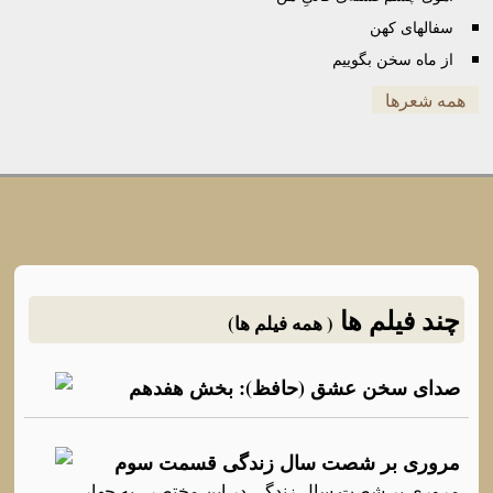
سفالهای کهن
از ماه سخن بگوییم
همه شعرها
چند فیلم ها
( همه فیلم ها)
صدای سخن عشق (حافظ): بخش هفدهم
مروری بر شصت سال زندگی قسمت سوم
مروری بر شصت سال زندگی در این مختصر , به چهار