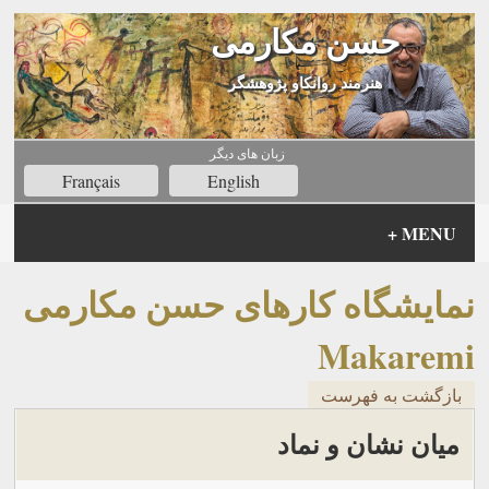
حسن مکارمی
هنرمند روانکاو پژوهشگر
زبان های ديگر
Français
English
+
MENU
نمایشگاه کارهای حسن مکارمی
Makaremi
بازگشت به فهرست
میان نشان و نماد