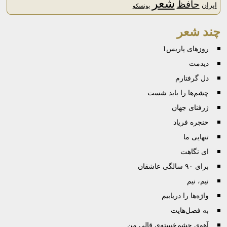
شعر
حافظ
ایران
یونسکو
چند شعر
روزهای پاریس1
دیدمت
دل‌ گرفتارم
چشم‌ها را باید شست
ژرفنای جهان
حنجره فریاد
تنهایی ما
ای نگاهت
برای ٩٠ سالگی عاشقان
نیم، نیم
واژه‌ها را دریابیم
به فصل‌هایت
آهوی چشم‌خسته‌ی قالیِ من