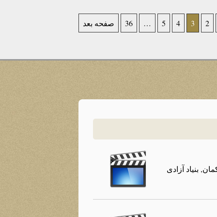
2
3
4
5
…
36
صفحه بعد
ن, بنیاد آزادی