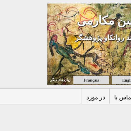
ن مکارمی
د روانکاو پژوهشگر
Français
Engl
زبان های ديگر
ماس با
در مورد