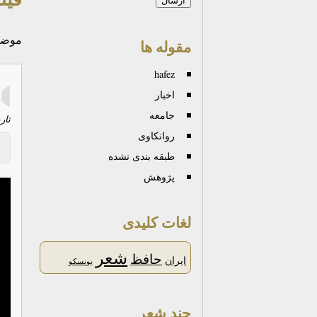
موضو
مقوله ها
hafez
اخبار
جامعه
تار
روانكاوی
طبقه بندی نشده
پژوهش
لغات کلیدی
شعر
حافظ
ایران
یونسکو
چند شعر