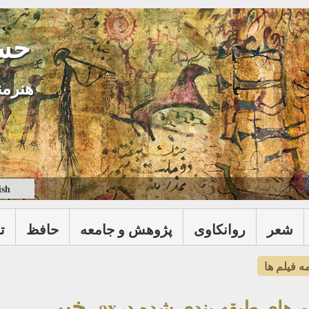
حس
هنرمن
ish
شعر
روانكاوی
پژوهش و جامعه
حافظ
ت
ه فیلم ها
خبر
م های طبقه بندي شده درax