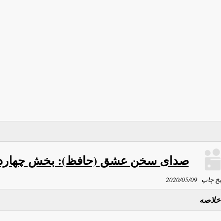
صدای سخن عشق (حافظ): بخش چهارد
یخ چاپ
2020/05/09
خلاصه