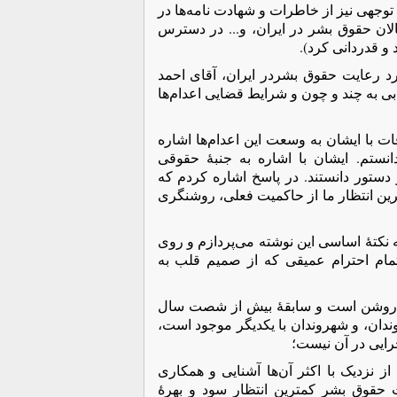
وجهی نیز از خاطرات و شهادت نامه‌ها در
الان حقوق بشر در ایران، و... در دسترس
 و قدردانی کرد).
رد رعایت حقوق بشردر ایران، آقای احمد
بی به چند و چون و شرایط قضایی اعدام‌ها
ت با ایشان به وسعت این اعدام‌ها اشاره
دانستم. ایشان با اشاره به جنبۀ حقوقی
دستور دانستند. در پاسخ اشاره کردم که
 بازماندگان عزیزان از دست رفته در کشتار سال ۶٧، کمترین انتظار ما از حاکمیت فعلی، روشنگری
به نکتۀ اساسی این نوشته می‌پردازم و روی
تمام احترام عمیقی که از صمیم قلب به
یار روشن است و سابقۀ بیش از شصت سال
وندان، و شهروندان با یکدیگر موجود است،
رایی در آن نیست؛
ز نزدیک با اکثر آن‌ها آشنایی و همکاری
ت حقوق بشر کمترین انتظار سود و بهرۀ