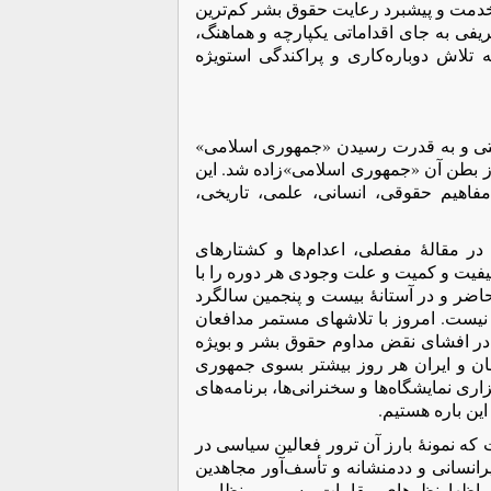
ز خدمت و پیشبرد رعایت حقوق بشر کم‌ترین
فی به جای اقداماتی یکپارچه و هماهنگ،
ه تلاش دوباره‌کاری و پراکندگی استويژه
نتی و به قدرت رسیدن «جمهوری اسلامی»
از بطن آن «جمهوری اسلامی»‌زاده شد. این
فاهیم حقوقی، انسانی، علمی، تاریخی،
ری اعدامهای سال ۶٧، پنج سال پیش، در مقالۀ مفصلی، اعدام‌ها و کشتارهای
یفیت و کمیت و علت وجودی هر دوره را با
تا آنجا که مقدور بود، تحلیل کردم١. در نوشتۀ حاضر و در آستانۀ بیست و پنجمین سالگرد
د نظر نیست. امروز با تلاشهای مستمر مدافعان
در افشای نقض مداوم حقوق بشر و بویژه
هان و ایران هر روز بیشتر بسوی جمهوری
ری نمایشگاه‌ها و سخنرانی‌ها، برنامه‌های
ین باره هستیم.
که نمونۀ بارز آن ترور فعالین سیاسی در
رانسانی و ددمنشانه و تأسف‌آور مجاهدین
ها و اظهارنظرهای مقامات رسمی و نظامی