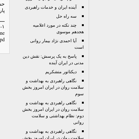
حس
آینده ایران و خدمات راهبردی
پار
سه راه حل
ـــ
چند نکته در مورد اعلامیه
١- نگاه کنيد به:
هجدهم موسوی
une
.pd
آیا احمدی نژاد بیمار روانی
است
پاسخ به يک پرسش: نقش دين
مدنی در ايران آينده
ديکتاتور متشکريم
نگاهی راهبردی به بهداشت و
سلامت روان در ایران امروز بخش
سوم
نگاهی راهبردی به بهداشت و
سلامت روان در ايران امروز بخش
دوم: نظام بهداشتی و سلامت
روانی
نگاهی راهبردی به بهداشت و
سلامت روان در ايران امروز بخش