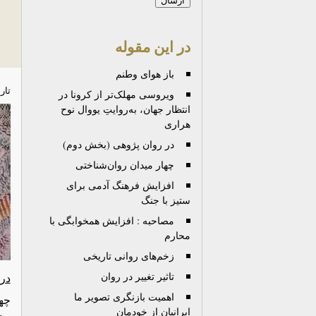
در این مقوله
باز هوای وطنم
تار
ویروسی مهلک‌تر از کرونا در
انتظار جهان، به‌روایتِ یووال نوح
هراری
در روان پژوهی (بخش دوم)
چهار میدان روان‌شناختی
افزایش فرهنگ آدمی برای
ستیز با جنگ
مصاحبه : افزایش همخوابگی با
محارم
زخم‌های روانی تاریخی
تاثیر تغییر در روان
در 
اهمیت بازنگری تصویر ما
چهارشن
ایرانیان از خودمان