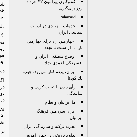
كندوكاوي پيرامون ۲۲ خرداد
شخ
روز رأي‌گيري
هم
نتی
rahavard
خدمات راهبردی در ادبیات
دل
سیاسی ایران
اگ
چهارمين راه براي چهارمين
مع
بار : از سنت تا تجدد
رو
موج
اوضاع منطقه ، ایران و
اید
افسردگی احمدی نژاد
دست
ايران، پرده كنار مي‌رود، چهرة
يك كودتا
اگ
دری
رأی دادن، انتخاب کردن و
دول
نمایندگی
در
ما ایرانیان و نظام
نخ
ایران سرزمین فرهنگی
نش
ایرانیان
ضر
تجربه ترکیه و سازندگی ایران
بر
تداوم تاریخی در جهان امروز