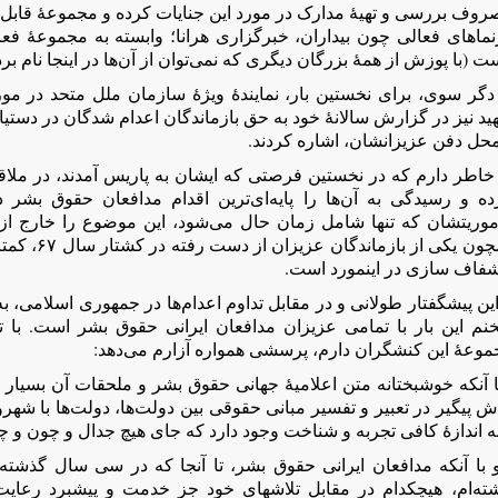
روف بررسی و تهیۀ مدارک در مورد این جنایات کرده و مجموعۀ قابل ت
رنماهای فعالی چون بیداران، خبرگزاری هرانا؛ وابسته به مجموعۀ فع
 (با پوزش از همۀ بزرگان دیگری که نمی‌توان از آن‌ها در اینجا نام برد
 دگر سوی، برای نخستین بار، نمایندۀ ویژۀ سازمان ملل متحد در مو
د نیز در گزارش سالانۀ خود به حق بازماندگان اعدام شدگان در دستیا
محل دفن عزیزانشان، اشاره کردند.
خاطر دارم که در نخستین فرصتی که ایشان به پاریس آمدند، در ملاقا
ده و رسیدگی به آن‌ها را پایه‌ای‌ترین اقدام مدافعان حقوق بشر 
موریتشان که تنها شامل زمان حال می‌شود، این موضوع را خارج از 
همچون یکی از
شفاف سازی در اینمورد است.
این پیشگفتار طولانی و در مقابل تداوم اعدام‌ها در جمهوری اسلامی، 
نم این بار با تمامی عزیزان مدافعان ایرانی حقوق بشر است. با 
موعۀ این کنشگران دارم، پرسشی همواره آزارم می‌دهد:
با آنکه خوشبختانه متن اعلامیۀ جهانی حقوق بشر و ملحقات آن بس
ش پیگیر در تعبیر و تفسیر مبانی حقوقی بین دولت‌ها، دولت‌ها با شهر
ه اندازۀ کافی تجربه و شناخت وجود دارد که جای هیچ جدال و چون و چ
 با آنکه مدافعان ایرانی حقوق بشر، تا آنجا که در سی سال گذشته ا
شته‌ام، هیچکدام در مقابل تلاشهای خود جز خدمت و پیشبرد رعای