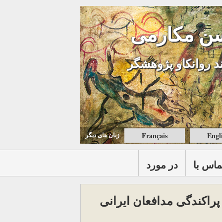
ن مکارمی
د روانکاو پژوهشگر
Français
Engl
زبان های ديگر
ماس با
در مورد
پراکندگی مدافعان ایرانی