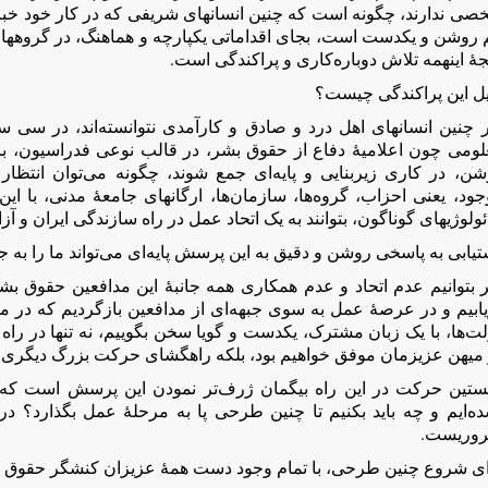
صی ندارند، چگونه است که چنین انسانهای شریفی که در کار خود خبره
 روشن و یکدست است، بجای اقداماتی یکپارچه و هماهنگ، در گروههای 
جۀ اینهمه تلاش دوباره‌کاری و پراکندگی است.
یل این پراکندگی چیست؟
ر چنین انسانهای اهل درد و صادق و کارآمدی نتوانسته‌اند، در س
لومی چون اعلامیۀ دفاع از حقوق بشر، در قالب نوعی فدراسیون، با
شن، در کاری زیربنایی و پایه‌ای جمع شوند، چگونه می‌توان انت
ود، یعنی احزاب، گروه‌ها، سازمان‌ها، ارگانهای جامعۀ مدنی، با ای
ئولوژیهای گوناگون، بتوانند به یک اتحاد عمل در راه سازندگی ایران و 
یابی به پاسخی روشن و دقیق به این پرسش پایه‌ای می‌تواند ما را به 
ر بتوانیم عدم اتحاد و عدم همکاری همه جانبۀ این مدافعین حقوق 
ابیم و در عرصۀ عمل به سوی جبهه‌ای از مدافعین بازگردیم که در مقا
ت‌ها، با یک زبان مشترک، یکدست و گویا سخن بگوییم، نه تنها در را
 میهن عزیزمان موفق خواهیم بود، بلکه راهگشای حرکت بزرگ دیگری در
ستین حرکت در این راه بیگمان ژرف‌تر نمودن این پرسش است که چ
ده‌ایم و چه باید بکنیم تا چنین طرحی پا به مرحلۀ عمل بگذارد؟ در
وریست.
ای شروع چنین طرحی، با تمام وجود دست همۀ عزیزان کنشگر حقوق ب