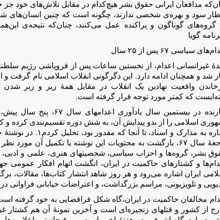
آن‌که مدافعان ایرانی حقوق بشر هیچ‌کدام در مقابل تلاش‌های خود ج
تظار سود و بهره‌ی شخصی ندارند، چگونه است که چنین انسان‌های شری
گروه‌های گوناگون و پراکنده عمل می‌کنند، چنان‌که نتیجه‌ی این‌هم
نامه گويا
م‌های سیاسی ۶۷ پس از ۲۵ سال
یدۀ غیرانسانی اعدام، از نخستین ساعات پس از فروپاشی رژیم سلط
ز شد و همچنان ادامه دارد. این دگرگونی انقلاب اسلامی نام گرفت و 
خاندن واقعیت نهادین یک انقلاب در مقابل همۀ زیر و زبر شدن م
ه‌ایست که کمتر مورد توجه قرار گرفته است.
نگارنده در بیستمین سال یادآو
وری اسلامی را از بدو پیدایش آن، به شش دوره تقسیم‌بندی کرده و ک
اشاره به مدارک و اسناد، 
فاجعۀ سال ۶٧، بازگشت به محتویات این نوشته یا تکمیل آن مور
وق بشر، گروه‌ها و احزاب سیاسی، شخصیتهای هنری، علمی و ادبی، 
دام‌ها و کشتارهای حاکمیت در ایران، انگشت اتهام افکار عمومی ج
امی ایران اشاره می‌رود و هر روز شاهد انتشار کتاب‌ها، مقالات، برگزا
یویی و تلویزیونی، مراسم بزرگداشت، و اعتراضات خیابانی فراوانی در ا
ام مخالفان حاکمیت در ایران،‌گاه شکل فراقضایی به خود گرفته است 
رج از کشور و قتلهای زنجیره‌ای است و آخرین نمونۀ آن هم کشتار غی
ق، در اردوگاه اشرف، در هفتۀ اخیر است. و وقیحانه‌تر، اعلامیه‌