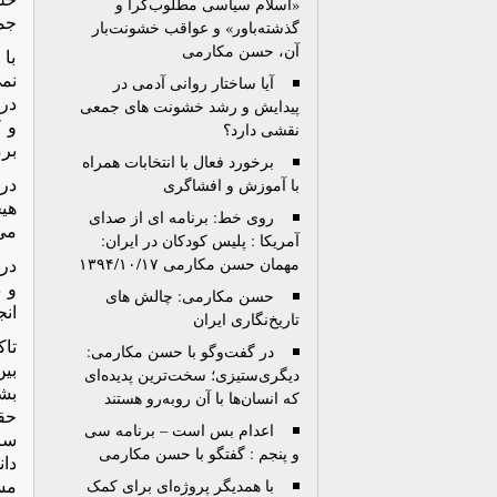
«اسلام سیاسی مطلوب‌گرا و
جمه
گذشته‌باور» و عواقب خشونت‌بار
آن، حسن مکارمی
با
نم
آیا ساختار روانی آدمی در
در 
پیدایش و رشد خشونت های جمعی
و 
نقشی دارد؟
برم
برخورد فعال با انتخابات همراه
در
با آموزش و افشاگری
هیچ
روی خط: برنامه ای از صدای
می‌
آمریکا : پلیس کودکان در ایران:
مهمان حسن مکارمی ۱۳۹۴/۱۰/۱۷
در 
و 
حسن مکارمی: چالش های
انج
تاریخ‌نگاری ایران
تا
در گفت‌وگو با حسن مکارمی:
بی
دیگری‌ستیزی؛ سخت‌ترین پدیده‌ای
بشر
که انسان‌ها با آن روبه‌رو هستند
حق
اعدام بس است – برنامه سی
ساد
و پنجم : گفتگو با حسن مکارمی
دان
مسع
با همدیگر پروژه‌‌ای برای کمک