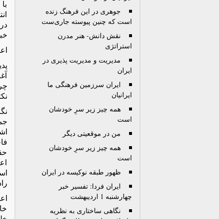
با 
جوهرى در این فرهنگ زنده
ان
است که چنین پیوسته جاری‌ست
در 
خبر
نقش دانش- هنر مدرن
استراتژی
اعدا
مدیریت و مدیریت پذیری در
پد
ایران
آغا
ایران سرزمین فرهنگی ما
چر
ایرانیان
نکت
همه چیز زیر سرِ خودشان
است
جمه
من در موقعیتی دیگر
همه چیز زیر سرِ خودشان
حق
است
اع
ظهور طبقه نوکیسه در ایران
اسل
راد
ایران فردا: تفسیر خبر
چهارشنبه 1 اردیبهشت
اعد
خا
نگاهی ساختاری به نظریه
خل