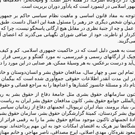
ور اسلامی در اینمورد است که یادآور دوران بربریت است.
 توجه به مفاد قانون اساسی و ماهیت نظام سیاسی حاکم بر جمهوری
ی‌توان شخص دیگری جز رهبر را مسئول همۀ این اعمال دانست. طبق
عمل و چه از جنبۀ نظری در مقابل هیچ ارگانی پاسخگو نیست، چرا که 
کردار او ناظرند، خود از صافی شورای نگهبانی می‌گذرند که اعضای
ی‌گزیند.
ست به همین دلیل است که در حاکمیت جمهوری اسلامی، کم و کیف اعدا
یک از ارگانهای رسمی و غیررسمی، نه مورد گفتگو و بررسی قرار می‌گ
آید و درست برعکس، به هر وسیلۀ ممکن، هر صدایی در این مورد را در
تمام این سی و چهار سال، مدافعان حقوق بشر و انسان‌دوستان و خانواد
در این مدت آنقدر اطلاعات حقوقی جمع‌آوری شده است که بیگمان می
ام داد و مسئلۀ جانسوز کشتار‌ها و اعدام‌ها را به مراجع قضائی و حقوق
کنون سازمانهای حقوق بشری مثل جامعۀ دفاع از حقوق بشر به ریا
ن‌المللی جوامع حقوق بشر، کانون مدافعان حقوق بشر ایران به ریاست
، بنیاد برومند، بنیاد ایران تریبونال، انجمنهای دفاع از زندانیان سی
وق بشر کردستان، کمیتۀ گزارشگران حقوق بشر، سازمان حقوق بشر 
ۀ انجمنهای تاکنون موجود مدافع حقوق بشر ما را به رقمی فرا‌تر از
شگاه‌ها نیز هریک به اقتضای امکانات خود به این مهم پرداخته‌اند. ن
ود نقره‌کار، مهدی اصلانی، ایرج مصداقی، ناصر مهاجر، و خانم مهناز 