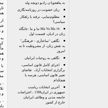
مص
به پناهجویا:ن رادیو دویچه وله
تا
زبان خشونت در روزنامه‌نگاری
هست
مظلوم‌نمایی، ترفند یا راهکار
از
سیاسی؟
شهی
Ma Va Ma 16-ما و ما -جایگاه‌
و 
زنان در ادیان، قسمت اول
به 
نگاهی “ساختآری – فرهنگی”
کر
به نقش زنان، از مشروطیت تا به
مأ
امروز
نگاهی به روحیات ایرانیان
و 
اجرای کامل قانون اساسی،
با 
برگزاری انتخابات آزاد، تقاضای
سخ
تعبیر قانون اساسی، هرسه یا
مج
هیچکدام
- 
آخرین انتخابات ریاست
تلا
جمهوری در ایران1388 ، اعتراضات
و ب
جامعه مدنی و وظائف ایرانیان
- و
خارج از کشور
دا