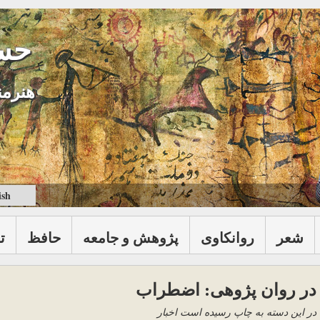
حس
هنرمن
ish
شعر
روانكاوی
پژوهش و جامعه
حافظ
ت
در روان پژوهی: اضطراب
در این دسته به چاپ رسیده است اخبار