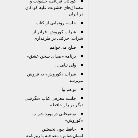
کودکان قربانی، خشونت و
مصداق‌های خشونت علیه کودکان
در ایران
جلسه رونمایی از کتاب
شراب کوروش، فراتر از
شراب: حرکتی در طرفداری
صلح می‌خواهم
برنامه «صدای سخن عشق»
ولی نیامد…
شراب «کوروش» به فروش
می‌رسد
تو هم بیا
جلسه معرفی کتاب «نگرشی
دیگر بر راز حافظ»
توضیحاتی درمورد شراب
«کوروش»
حافظ چون نخستین
انسان‌شناس؛ مصاحبه با روزنامه