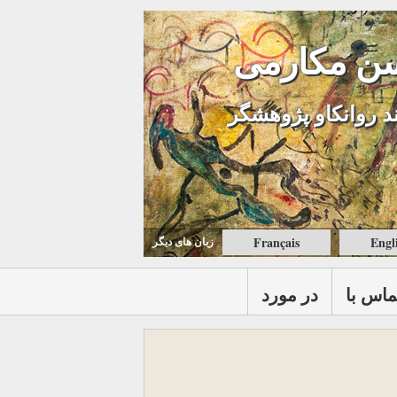
ن مکارمی
د روانکاو پژوهشگر
Français
Engl
زبان های ديگر
ماس با
در مورد