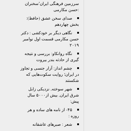
سرزمین فرهنگی ایران٬سخنران
:حسن مکارمی
صدای سخن عشق (حافظ):
بخش چهاردهم
نگاهی دیگر بر خودکشی : دکتر
حسن مکارمی قسمت اول نوامبر
۲۰۱۹
نگاه روانکاو: بررسی و نتیجه
گیری از حادثه بندر بیروت
چشم انداز: آزار جنسی و تجاوز
در ایران؛ روایت سکوت‌هایی که
شکستند
شهر سوخته, نزدیکی زابل
شرق ایران, بیش از۵۰۰۰ سال
پیش:
۴۵- از نامه های ساده و هر
روزه :
شعر : صبرهای عاشقانه