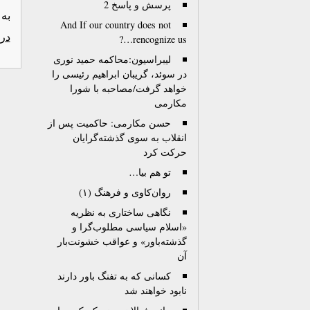
پرسش و پاسخ 2
به 
And If our country does not
در
rencognize us…?
لیبراسیون:محاکمه حمید نوری
در سوئد، گریبان ابراهیم رئیسی را
خواهد گرفت/مصاحبه با شورا
مکارمی
حسن مکارمی: حاکمیت پس از
انقلاب به سوی گذشته‌گرایان
حرکت کرد
تو هم بیا…
روان‌کاوی و فرهنگ (۱)
نگاهی ساختاری به نظریه
«اسلام سیاسی مطلوب‌گرا و
گذشته‌باور» و عواقب خشونت‌بار
آن
کسانی که به تفنگ باور دارند
نابود خواهند شد