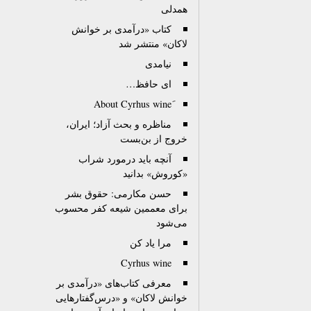
همدلی
کتاب «درآمدی بر خوانش
لاکان» منتشر شد
نیامدی
ای حافظ…
مناظره و بحث آزاد؛ ايران،
خروج از بن‌بست
آنچه باید درمورد شراب
«کوروش» بدانید
حسن مکارمی: حقوق بشر
برای معممین شیعه کفر محسوب
می‌شود
مرا یاد کن
Cyrhus wine
معرفی کتاب‌های «درآمدی بر
خوانش لاکان» و «درس‌گفتارهایی