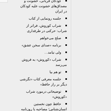
کودکان قربانی، خشونت و
مصداق‌های خشونت علیه کودکان
در ایران
جلسه رونمایی از کتاب
شراب کوروش، فراتر از
شراب: حرکتی در طرفداری
صلح می‌خواهم
برنامه «صدای سخن عشق»
ولی نیامد…
شراب «کوروش» به فروش
می‌رسد
تو هم بیا
جلسه معرفی کتاب «نگرشی
دیگر بر راز حافظ»
توضیحاتی درمورد شراب
«کوروش»
حافظ چون نخستین
انسان‌شناس؛ مصاحبه با روزنامه