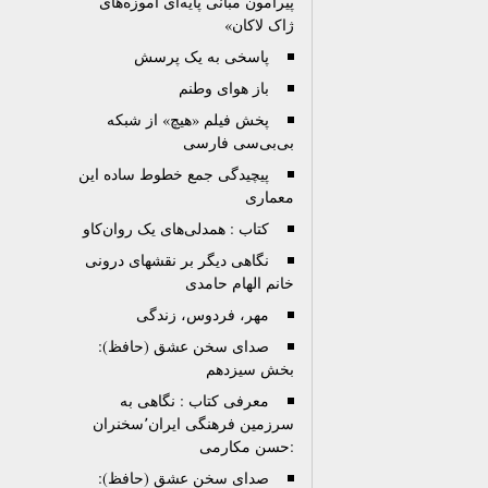
پیرامون مبانی پایه‌ای آموزه‌های
ژاک لاکان»
پاسخی به یک پرسش
باز هوای وطنم
پخش فیلم «هیچ» از شبکه
بی‌بی‌سی فارسی
پیچیدگی جمع خطوط ساده این
معماری
کتاب : همدلی‌های یک روان‌کاو
نگاهی دیگر بر نقشهای درونی
خانم الهام حامدی
مهر، فردوس، زندگی
صدای سخن عشق (حافظ):
بخش سیزدهم
معرفی کتاب : نگاهی به
سرزمین فرهنگی ایران٬سخنران
:حسن مکارمی
صدای سخن عشق (حافظ):