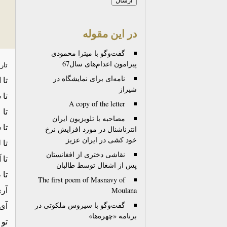
در این مقوله
گفت‌وگو با میترا محمودی
پیرامون اعدام‌های سال67
تار
نامه‌ای برای نمایشگاه در
تا 
شیراز
تا 
A copy of the letter
تا
مصاحبه با تلویزیون ایران
تا 
انترناشنال در مورد افزایش نرخ
خود کشی در ایران عزیز
تا
نقاشی دختری از افغانستان
تا 
پس از اشغال توسط طالبان
تا
The first poem of Masnavy of
آری
Moulana
گفت‌وگو با سیروس ملکوتی در
آی 
برنامه «چهره‌ها»
تو 