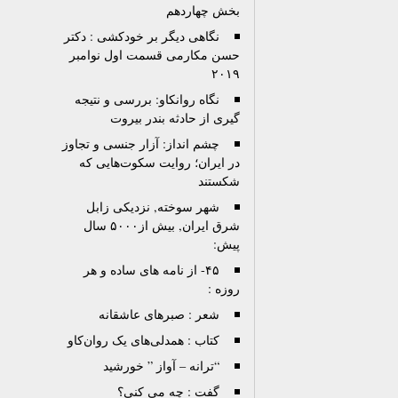
بخش چهاردهم
نگاهی دیگر بر خودکشی : دکتر
حسن مکارمی قسمت اول نوامبر
۲۰۱۹
نگاه روانکاو: بررسی و نتیجه
گیری از حادثه بندر بیروت
چشم انداز: آزار جنسی و تجاوز
در ایران؛ روایت سکوت‌هایی که
شکستند
شهر سوخته, نزدیکی زابل
شرق ایران, بیش از۵۰۰۰ سال
پیش:
۴۵- از نامه های ساده و هر
روزه :
شعر : صبرهای عاشقانه
کتاب : همدلی‌های یک روان‌کاو
“ترانه – آواز ” خورشید
گفت : چه می کنی؟