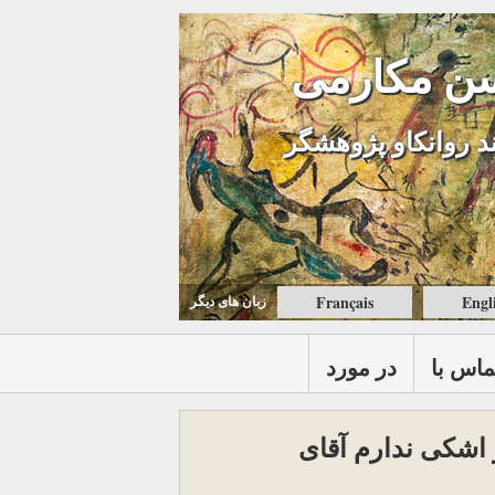
ن مکارمی
د روانکاو پژوهشگر
Français
Engl
زبان های ديگر
ماس با
در مورد
 اشکی ندارم آقای