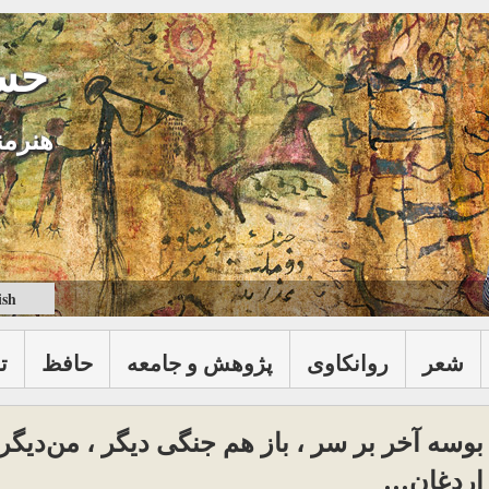
حس
هنرمن
ish
شعر
روانكاوی
پژوهش و جامعه
حافظ
ت
بوسه آخر بر سر ، باز هم جنگی دیگر ، من‌دیگر
اردغان…