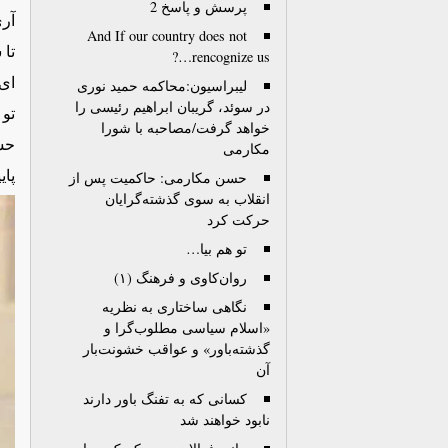
پرسش و پاسخ 2
آری
And If our country does not
تا 
rencognize us…?
ای 
لیبراسیون:محاکمه حمید نوری
در سوئد، گریبان ابراهیم رئیسی را
تو 
خواهد گرفت/مصاحبه با شورا
حس
مکارمی
پاییز ۱۳۹۸ 
حسن مکارمی: حاکمیت پس از
انقلاب به سوی گذشته‌گرایان
حرکت کرد
تو هم بیا…
روان‌کاوی و فرهنگ (۱)
نگاهی ساختاری به نظریه
«اسلام سیاسی مطلوب‌گرا و
گذشته‌باور» و عواقب خشونت‌بار
آن
کسانی که به تفنگ باور دارند
نابود خواهند شد