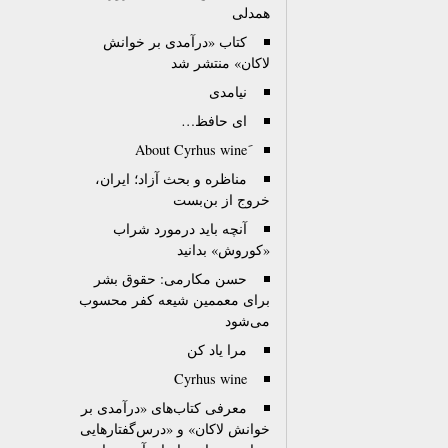
همدلی
کتاب «درآمدی بر خوانش
لاکان» منتشر شد
نیامدی
ای حافظ…
مناظره و بحث آزاد؛ ايران،
خروج از بن‌بست
آنچه باید درمورد شراب
«کوروش» بدانید
حسن مکارمی: حقوق بشر
برای معممین شیعه کفر محسوب
می‌شود
مرا یاد کن
Cyrhus wine
معرفی کتاب‌های «درآمدی بر
خوانش لاکان» و «درس‌گفتارهایی