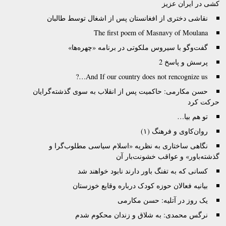
کشی در ایران عزیز
نقاشی دختری از افغانستان پس از اشغال توسط طالبان
The first poem of Masnavy of Moulana
گفت‌وگو با سیروس ملکوتی در برنامه «چهره‌ها»
پرسش و پاسخ 2
And If our country does not rencognize us…?
حسن مکارمی: حاکمیت پس از انقلاب به سوی گذشته‌گرایان
حرکت کرد
تو هم بیا…
روان‌کاوی و فرهنگ (۱)
نگاهی ساختاری به نظریه «اسلام سیاسی مطلوب‌گرا و
گذشته‌باور» و عواقب خشونت‌بار آن
کسانی که به تفنگ باور دارند نابود خواهند شد
بیانیه فعالان حوزه کودک درباره وقایع خوزستان
یک روز در آتلیه: حسن مکارمی
نرگس محمدی: به شلاق و زندان محکوم شدم