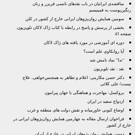
مناقشه‌ی ایرانیان در باب نقدهای نانسی فریزر و زنان
رنگین‌پوست به فمینیسم
سومین همایش روان‌پژوهان ایرانی خارج از کشور در کلن
بخشی از پرسش و پاسخ در رابطه با کتاب ژاک لاکان تلویزیون.
صفحه 43
دوره ای آموزشی در مورد یافته های ژاک لاکان
آیا روانکاوی علم است؟
“ندا” نماد نامش شد
نقد : نقد تلويزيون
دکتر حسن مکارمی: اعلام و تظاهر به همجنس‌خواهی، علاج
نیست/ علی کلائی
بروکسل: مهاجرت و هماهنگی با جهان پیرامون
ازدواج سفید در ایران
اوضاع کنونی خاورمیانه و نقش دولت های منطقه و غرب
فراخوان ارسال مقاله به چهارمین همایش روان‌پژوهان ایرانی در
خارج از کشور
دومین همایش روان پژوهان ایرانی در خارج از ایران