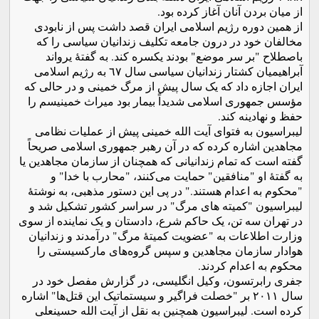
از میان بردن آنان آغاز کرده بود.
از همین دوره رژیم اسلامی ایران قصد داشت پس از نابودی
مخالفان خود در درون جامعه تکلیف زندانیان سیاسی را که
باصطلاح "بر سر موضع" بودند یکسره کند. به گفتۀ یرواند
آبراهیمیان کشتار زندانیان سیاسی سال ٦٧ به رژیم اسلامی
ایران اجازه داد که یک سال پیش از مرگ خمینی و در حالی که
مؤسس جمهوری اسلامی شدیداً بیمار بود میراث خمینیسم را
حفظ و نهادینه کند.
لیبراسیون به فتوای آیت الله خمینی پیش از عملیات نظامی
مجاهدین اشاره کرده که در آن رهبر جمهوری اسلامی صریحاً
گفته است که تمام زندانیانی که همچنان از سازمان مجاهدین یا
به گفتۀ او "منافقین" حمایت می‌کنند، "محارب با خدا" و
"محکوم به اعدام هستند." در پی این دستور مذهبی، به نوشتۀ
لیبراسیون "کمیته های مرگ" در سراسر کشور تشکیل شد و
در تهران سه تن، یک حاکم شرع، دادستان و یک نماینده از سوی
وزارت اطلاعات به "عضویت کمیتۀ مرگ" درآمدند و زندانیان
هوادار سازمان مجاهدین و سپس گروه‌های مارکسیستی را
محکوم به اعدام کردند.
جفری رابرتسون، وکیل انگلیسی، در گزارش مفصل خود در
سال ٢٠١١ بر "خصلت فراگیر و سیستماتیک این قتل‌ها" اشاره
کرده است. لیبراسیون همچنین به نقل از آیت الله حسینعلی