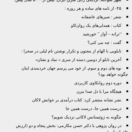
۴۵- از نامه های ساده و هر روزه :
شعر : صبرهای عاشقانه
کتاب : همدلی‌های یک روان‌کاو
“ترانه – آواز ” خورشید
گفت : چه می کنی؟
تابلویی با الهام از مجنون و تکرار نوشتن نام لیلی در صحرا :
آخرین تابلو.از دومین دسته از سری « نماد و نشان»
نوه های دوم و سوم, از خود می پرسم جهان خردمندی اینان
چگونه خواهد بود؟
دوره دوم روانکاوی کاربردی
هیچگاه مرا با دل صدا مزن
نشر نشانه منتشر کرد: کتاب درآمدی بر خوانش لاکان
درست همین جا، درست همین جا
چگونه به ژوئیسانس لاکانی نزدیک شویم؟
در روان پژوهی با دکتر حسن مکارمی: بخش پنجاه و دو (ارزش
های انسانی)