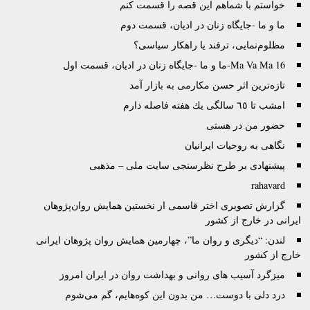
خواستم با شماهم این قصه را قسمت کنم
ما و ما -جایگاه‌ زنان در ادیان، قسمت دوم
مظلوم‌نمایی، ترفند یا راهکار سیاسی؟
Ma Va Ma 16-ما و ما -جایگاه‌ زنان در ادیان، قسمت اول
تازه‌ترین اثر حسن مکارمی به بازار آمد
امشب تا ٦٥ سالگى يك هفته فاصله دارم
حضور من در هستی
نگاهی به روحیات ایرانیان
پیشنهادی بر طرح نظرسنجی سایت ملی – مذهبی
rahavard
گزارش تصويری اختر قاسمی از نخستين همايش روان‌پژوهان
ايرانی در خارج از کشور
لندن: “دیگری و روان ما”، چهارمین همایش روان پژوهان ایرانی
خارج از کشور
ميزگرد آسيب های روانی و بهداشت روان در ايران امروز
درد دلی با دوست… من بدون اين کوه‌هايم، گم می‌شوم