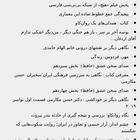
پخش فیلم «هیچ» از شبکه بی‌بی‌سی فارسی
پیچیدگی جمع خطوط ساده این معماری
کتاب : همدلی‌های یک روان‌کاو
بوسه آخر بر سر ، باز هم جنگی دیگر ، من‌دیگر اشکی ندارم
آقای اردغان…
نگاهی دیگر بر نقشهای درونی خانم الهام حامدی
مهر، فردوس، زندگی
صدای سخن عشق (حافظ): بخش سیزدهم
معرفی کتاب : نگاهی به سرزمین فرهنگی ایران٬سخنران :حسن
مکارمی
صدای سخن عشق (حافظ): بخش چهاردهم
نگاهی دیگر بر خودکشی : دکتر حسن مکارمی قسمت اول نوامبر
۲۰۱۹
نگاه روانکاو: بررسی و نتیجه گیری از حادثه بندر بیروت
چشم انداز: آزار جنسی و تجاوز در ایران؛ روایت سکوت‌هایی که
شکستند
شهر سوخته, نزدیکی زابل شرق ایران, بیش از۵۰۰۰ سال پیش: