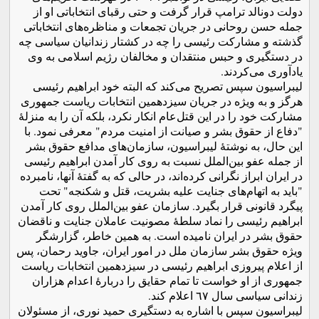
دولت دونالد ترامپ قرار گرفت و حتی رقبای انتخاباتی او از
جمله حسن روحانی در جریان تجمعات و مناظره‌های انتخاباتی
گذشته و مشارکت رئیسی را چه در کشتار زندانیان سیاسی چه
در دستگیری و حبس منتقدان و مخالفان رژیم اسلامی به وی
یادآوری می‌کردند.
لیبراسیون سپس تصریح می‌کند که البته خود ابراهیم رئیسی
هرگز و به ویژه در جریان سیزدهمین انتخابات ریاست جمهوری
مشارکت خود را در این قتل‌عام انکار نکرد، بلکه آن را به منزلۀ
"دفاع از حقوق بشر و صیانت از امنیت مردم" معرفی نمود. با
این حال، به نوشتۀ لیبراسیون، سازمان‌های مدافع حقوق بشر
از جمله عفو بین‌الملل نسبت به روی کار آمدن ابراهیم رئیسی
در ایران ابراز نگرانی کرده‌اند، در حالی که به گفتۀ آنها، نامبرده
"باید به اتهام‌های جنایت علیه بشریت، قتل و شکنجه‌" تحت
پیگرد قانونی قرار بگیرد. سازمان عفو بین‌الملل روی کار آمدن
ابراهیم رئیسی را نماد سلطۀ مصونیت عاملان جنایت و ناقضان
حقوق بشر در ایران نامیده است. به همین خاطر، گزارشگر
ویژه حقوق بشر سازمان ملل در امور ایران، جاوید رحمان، پس
از اعلام پیروزی ابراهیم رئیسی در سیزدهمین انتخابات ریاست
جمهوری از او خواست تا تمام حقایق را دربارۀ اعدام هزاران
زندانی سیاسی سال ٦٧ اعلام کند.
لیبراسیون سپس با اشاره به دستگیری حمید نوری، از مسئولان