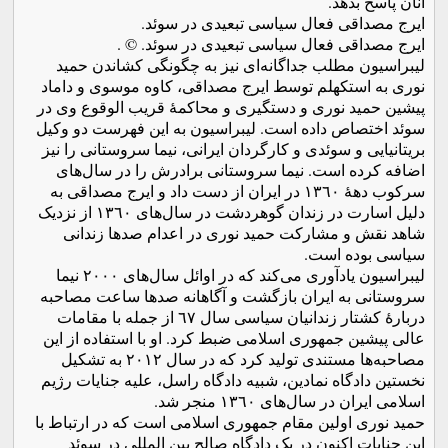
آنان پاسخ بدهد.
ایرج مصداقی فعال سیاسی تبعیدی در سوئد.
ایرج مصداقی فعال سیاسی تبعیدی در سوئد. © .
لیبراسیون مطلب جداگانه‌ای نیز به چگونگی کشاندن حمید
نوری به استکهلم توسط ایرج مصداقی، کاوه موسوی و داماد
پیشین حمید نوری و دستگیری و محاکمۀ قریب الوقوع وی در
سوئد اختصاص داده است. لیبراسیون به این فهرست دو وکیل
بریتانیایی و سوئدی و کارگردان ایرانی، نیما سروستانی را نیز
اضافه کرده است. نیما سروستانی برادرش را در سال‌های
سرکوب دهۀ ١٣٦٠ در ایران از دست داد و ایرج مصداقی به
دلیل اسارت در زندان گوهردشت در سال‌های ١٣٦٠ از نزدیک
شاهد نقش و مشارکت حمید نوری در اعدام صدها زندانی
سیاسی بوده است.
لیبراسیون یادآوری می‌کند که در اوائل سال‌های ٢٠٠٠ نیما
سروستانی به ایران بازگشت و آگاهانه صدها ساعت مصاحبه
دربارۀ کشتار زندانیان سیاسی سال ٦٧ از جمله با مقامات
عالی پیشین جمهوری اسلامی ضبط کرد. او با استفاده از این
مصاحبه‌ها مستندی تولید کرد که در سال ٢٠١٢ به تشکیل
نخستین دادگاه نمادین، شبیه دادگاه راسل، علیه جنایات رژیم
اسلامی ایران در سال‌های ١٣٦٠ منجر شد.
حمید نوری اولین مقام جمهوری اسلامی است که در ارتباط با
این جنایات اکنون در یک دادگاه صالح بین المللی در سوئد