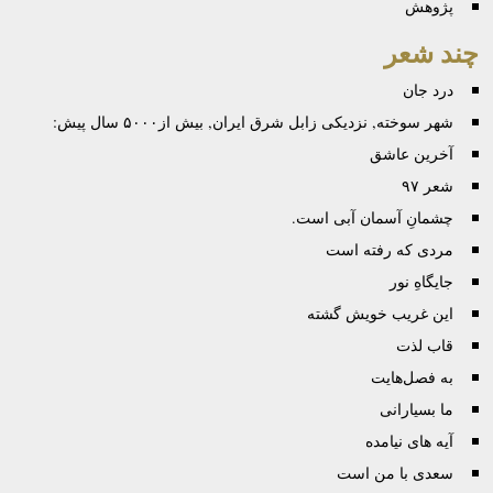
پژوهش
چند شعر
درد جان
شهر سوخته, نزدیکی زابل شرق ایران, بیش از۵۰۰۰ سال پیش:
آخرین عاشق
شعر ۹۷
چشمانِ آسمان آبی است.
مردی که رفته است
جایگاهِ نور
این غریب خویش گشته
قاب لذت
به فصل‌هایت
ما بسیارانی
آیه های نیامده
سعدی با من است