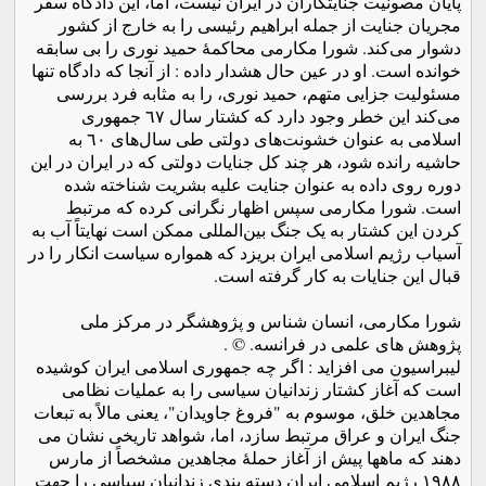
پایان مصونیت جنایتکاران در ایران نیست، اما، این دادگاه سفر
مجریان جنایت از جمله ابراهیم رئیسی را به خارج از کشور
دشوار می‌کند. شورا مکارمی محاکمۀ حمید نوری را بی سابقه
خوانده است. او در عین حال هشدار داده : از آنجا که دادگاه تنها
مسئولیت جزایی متهم، حمید نوری، را به مثابه فرد بررسی
می‌کند این خطر وجود دارد که کشتار سال ٦٧ جمهوری
اسلامی به عنوان خشونت‌های دولتی طی سال‌های ٦٠ به
حاشیه رانده شود، هر چند کل جنایات دولتی که در ایران در این
دوره روی داده به عنوان جنایت علیه بشریت شناخته شده‌
است. شورا مکارمی سپس اظهار نگرانی کرده که مرتبط
کردن این کشتار به یک جنگ بین‌المللی ممکن است نهایتاً آب به
آسیاب رژیم اسلامی ایران بریزد که همواره سیاست انکار را در
قبال این جنایات به کار گرفته است.
شورا مکارمی، انسان شناس و پژوهشگر در مرکز ملی
پژوهش های علمی در فرانسه. © .
لیبراسیون می افزاید : اگر چه جمهوری اسلامی ایران کوشیده‌
است که آغاز کشتار زندانیان سیاسی را به عملیات نظامی
مجاهدین خلق، موسوم به "فروغ جاویدان"، یعنی مالاً به تبعات
جنگ ایران و عراق مرتبط سازد، اما، شواهد تاریخی نشان می
دهند که ماهها پیش از آغاز حملۀ مجاهدین مشخصاً از مارس
١٩٨٨ رژیم اسلامی ایران دسته بندی زندانیان سیاسی را جهت