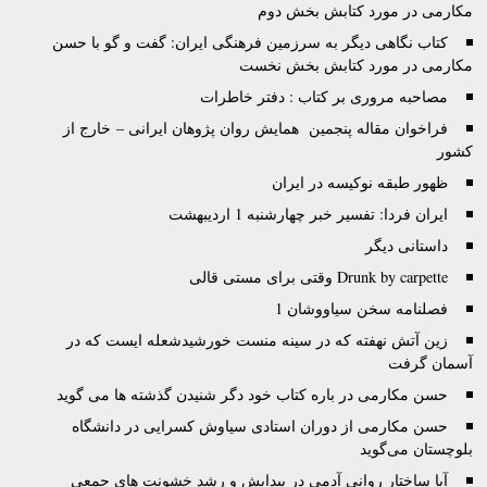
مکارمی در مورد کتابش بخش دوم
کتاب نگاهی دیگر به سرزمین فرهنگی ایران: گفت و گو با حسن
مکارمی در مورد کتابش بخش نخست
مصاحبه مروری بر کتاب : دفتر خاطرات
فراخوان مقاله پنجمین همایش روان پژوهان ایرانی – خارج از
کشور
ظهور طبقه نوکیسه در ایران
ایران فردا: تفسیر خبر چهارشنبه 1 اردیبهشت
داستانی دیگر
Drunk by carpette وقتى براى مستى قالى
فصلنامه سخن سیاووشان 1
زين آتش نهفته كه در سينه منست خورشيدشعله ايست كه در
آسمان گرفت
حسن مکارمی در باره کتاب خود دگر شنیدن گذشته ها می گوید
حسن مکارمی از دوران استادی سیاوش کسرایی در دانشگاه
بلوچستان می‌گوید
آیا ساختار روانی آدمی در پیدایش و رشد خشونت های جمعی