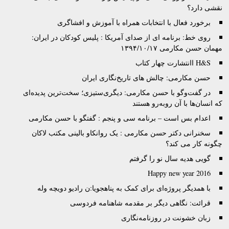
نقشی دارد؟
برخورد فعال با انتخابات همراه با آموزش و افشاگری
روی خط: برنامه ای از صدای آمریکا : پلیس کودکان در ایران:
مهمان حسن مکارمی ۱۳۹۴/۱۰/۱۷
H&S اانتشارت چهار کتاب
حسن مکارمی: چالش های تاریخ‌نگاری ایران
در گفت‌وگو با حسن مکارمی: دیگری‌ستیزی؛ سخت‌ترین پدیده‌ای
که انسان‌ها با آن روبه‌رو هستند
اعدام بس است – برنامه سی و پنجم : گفتگو با حسن مکارمی
سخنرانی دکتر حسن مکارمی : یک روانکاو بالینی مکتب لاکان
چگونه کار می کند؟
گویی هدیه سال نو را گرفتم
Happy new year 2016
با همدیگر پروژه‌‌ای برای کمک به پناهجویا:ن رادیو دویچه وله
قرائت: نگاهی دیگر بر مقدمه شاهنامه فردوسی
زبان خشونت در روزنامه‌نگاری