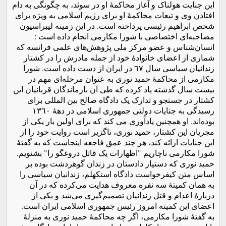
این جنایت هولناک و آغاز محاکمۀ او در سوئد، به چگونگی به دام
افتادن وی و تبعات محاکمۀ او برای رژیم اسلامی به ویژه برای
شخص ابراهیم رئیسی پرداخته است. در این زمینه لیبراسیون
مصاحبه‌ای اختصاصی با شورا مکارمی انجام داده است :
انسان‌شناس و عضو مرکز ملی پژوهش‌های علمی فرانسه که
شماری از اعضای خانوادۀ خود از جمله مادرش را در کشتار
زندانیان سیاسی سال ٦٧ در ایران از دست داده است. شورا
مکارمی از محاکمۀ حمید نوری به عنوان مرحله‌ای مهم در
بیست سال گذشته یاد کرده که طی آن بازماندگان قربانیان این
کشتار در جستجو و تدارک یک دادگاه صالح بین المللی برای
رسیدگی به جنایات دولتی جمهوری اسلامی در دهۀ ١٣٦٠
بوده‌اند. او همچنین یادآوری می کند که برای اولین بار یکی از
مجریان این کشتار، حمید نوری، ناگزیر است روایت خود را از
این جنایات ارائه کند، هر چند عمق فاجعه اینجاست که به گفتۀ
شورا مکارمی ناچاریم "اظهارات یک قاتل دروغگو را" بشنویم.
حمید نوری که دستیار دادستان در زندان گوهردشت بوده بر
اساس متن کیفرخواست دادگاه استکهلم، زندانیان سیاسی را
به همان کمیتۀ سه نفره معروف هدایت می‌کرده که در آن
دربارۀ اعدام و قتل زندانیان تصمیم‌گیری می‌شد و یکی از
اعضای این کمیته امروز رئیس جمهوری اسلامی ایران است.
به گفتۀ شورا مکارمی، اگر چه محاکمۀ حمید نوری به منزلۀ