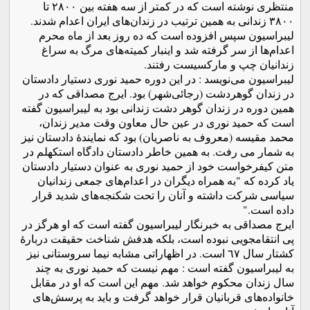
منتظری نوشته است که در کمتر از سه هفته بین ٢٨٠٠ تا
٣٨٠٠ زندانی به همین ترتیب در زندان‌های ایران اعدام شدند.
لیبراسیون سپس افزوده است که ده روز بعد از ماه محرم
اعدام‌ها از سر گرفته شد و اینبار کمیته‌های مرگ به سراغ
زندانیان چپ و مارکسیست رفتند.
لیبراسیون می‌نویسد : در این دوره حمید نوری دستیار دادستان
در زندان گوهردشت (رجائی‌شهر) بود. ایرج مصداقی که در
همین دوره در زندان گوهر دشت زندانی بود به لیبراسیون گفته
است که حمید نوری در عین حال معاون وقت مدیر زندان،
محمد مقیسه (معروف به ناصریان) بود که نمایندۀ دادستان نیز
به شمار می رفت. به همین خاطر دادستان دادگاه استکهلم در
متن کیفرخواست خود از حمید نوری به عنوان دستیار دادستان
یاد کرده که "به همراه دیگران در اعدام‌های جمعی زندانیان
سیاسی شرکت داشته و آنان را تحت شکنجه‌های شدید قرار
داده است."
ایرج مصداقی به خبرنگار لیبراسیون گفته است که او هرگز در
پی انتقامجویی نبوده است، بلکه هدفش شناخت حقیقت دربارۀ
کشتار سال ٦٧ است. در اظهاراتی مشابه نیما سروستانی نیز
به لیبراسیون گفته است : مهم نیست که حمید نوری به چند
سال زندان محکوم خواهد شد. مهم این است که او در مقابل
خانواده‌های قربانیان قرار خواهد گرفت و باید به پرسش‌های