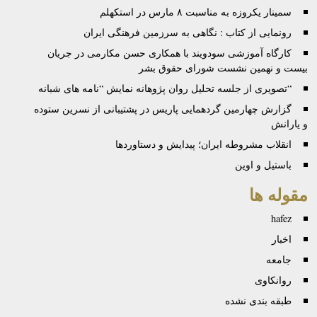
سمینار یکروزه‌ به‌ مناسبت ۸ مارس در استکهلم
رونمایی از کتاب : نگاهی به سرزمین فرهنگی ایران
کارگاه آموزشی سودويند با همکاری حسن مکارمی در جريان
بيست و نهمين نشست شورای حقوق بشر
“تصویری از جلسه تحلیل روان پژوهانه نمایش “نامه های شبانه
گزارش چهارمین گردهمایی پاریس در پشتیبانی از نسرین ستوده
و یارانش
انقلاب مشروطه ایران؛ پیدایش و دستاوردها
باستیل و اوین
مقوله ها
hafez
اخبار
جامعه
روانكاوی
طبقه بندی نشده