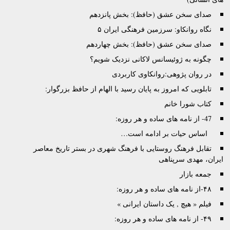
صدای سخن عشق (حافظ): بخش پانزدهم
نگاه روانکاو: سرزمین فرهنگی ایران ۵
صدای سخن عشق (حافظ): بخش چهاردهم
چگونه به ژوئیسانس لاکانی نزدیک شویم؟
در روان پژوهی:روانکاوی کاربردی
تابلویی که امروز به پایان رسید با الهام از حافظ بزرگوار:
کتاب شورا خانم
47- از نامه های ساده و هر روزه:
‌ ‌ اساس حیات بر ادامه است…‌ ‌
تقابل فرهنگ روستایی با فرهنگ شهری در بستر تاریخ معاصر
ایران، مهدی سرپناهی
جمعه بازار
۴۸-از نامه های ساده و هر روزه:
فیلم « هیچ , یک داستان ایرانی »
۴۹- از نامه های ساده و هر روزه: