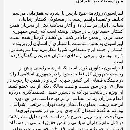
متن توسط:ناصر اعتمادی
لیبراسیون روزنامۀ صبح پاریس با اشاره به همزمانی مراسم
تحلیف و تنفیذ ابراهیم رئیسی از مسئولان کشتار زندانیان
سیاسی ایران در سال ٦٧ و آغاز محاکمۀ یکی از مجریان همین
کشتار، حمید نوری، در سوئد، نوشته است که رئیس جمهوری
جدید ایران از همین حالا در کمند این کشتار گرفتار شده است.
لیبراسیون به همین مناسبت با شماری از آشنایان این پروندۀ
کشتار از جمله ایرج مصداقی، شورا مکارمی، نیما سروستانی،
کاوه موسوی و برخی از وکلای شاکیان خصوصی گفتگو کرده
است.
لیبراسیون یادآوری کرده است که ابراهیم رئیسی پیش از
ریاست جمهوری کل فعالیت خود را در جمهوری اسلامی ایران
در دستگاه قضایی این کشور سپری کرد و در همین چارچوب در
سال ٦٧ و در سن بیست و هفت سالگی یکی از سه عضو کمیته
ای ویژه در پایتخت بود که به دستور خمینی تصمیم‌گیری دربارۀ
اعدام هزاران زندانی سیاسی را برعهده داشت. در این دوره
ابراهیم رئیسی معاون دادستان وقت تهران، مرتضی اشراقی،
بود که به گفتۀ شاهدان گاه جای او را نیز در تصمیم‌گیری‌ها
می‌گرفت. لیبراسیون تصریح کرده است که به دلیل مشارکتش
در قتل عام زندانیان سیاسی و نقض حقوق اساسی در دستگاه
قضایی ایران، رئیسی در نوامبر ٢٠١٩ در فهرست تحریم‌های