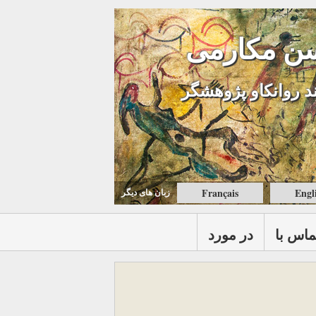
ن مکارمی
د روانکاو پژوهشگر
Français
Engl
زبان های ديگر
ماس با
در مورد