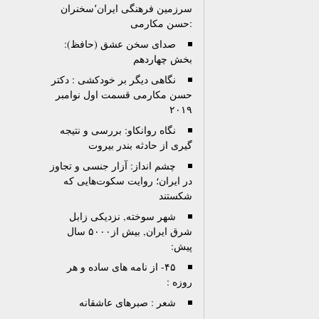
سرزمین فرهنگی ایران٬سخنران
:حسن مکارمی
صدای سخن عشق (حافظ):
بخش چهاردهم
نگاهی دیگر بر خودکشی : دکتر
حسن مکارمی قسمت اول نوامبر
۲۰۱۹
نگاه روانکاو: بررسی و نتیجه
گیری از حادثه بندر بیروت
چشم انداز: آزار جنسی و تجاوز
در ایران؛ روایت سکوت‌هایی که
شکستند
شهر سوخته, نزدیکی زابل
شرق ایران, بیش از۵۰۰۰ سال
پیش:
۴۵- از نامه های ساده و هر
روزه :
شعر : صبرهای عاشقانه