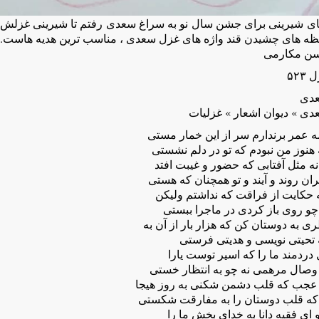
ای شیرینی برای جشن سال نو‌ به سراغ سعدی رفتم تا شیرینی غزلش را
ظه های چشیدن قند واژه های غزل سعدی ، مناسب ترین هدیه هاست.
ن مکارمی
۵۲۳
دی
دی » دیوان اشعار » غزلیات
ه عمر برندارم سر از این خمار مستی
هنوز من نبودم که تو در دلم نشستی
نه مثل آفتابی که حضور و غیبت افتد
ان روند و آیند و تو همچنان که هستی
 حکایت از فراقت که نداشتم ولیکن
چو روی باز کردی در ماجرا ببستی
ی به دوستان کن که هزار بار از آن به
 تحیتی نویسی و هدیتی فرستی
دردمند ما را که اسیر توست یارا
 وصال مرهمی نه چو به انتظار خستی
 عجب که قلب دشمن شکنی به روز هیجا
 که قلب دوستان را به مفارقت شکستی
 ای فقیه دانا به خدای بخش ما را