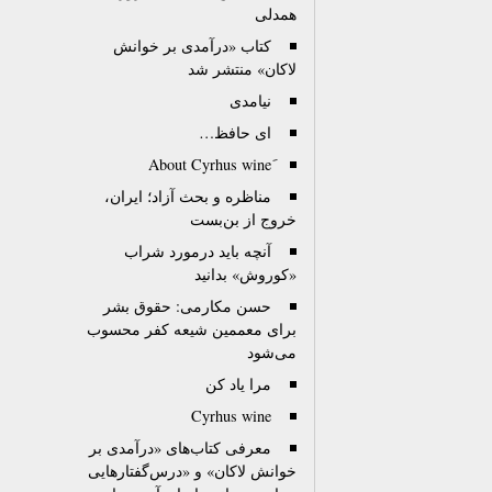
همدلی
کتاب «درآمدی بر خوانش
لاکان» منتشر شد
نیامدی
ای حافظ…
مناظره و بحث آزاد؛ ايران،
خروج از بن‌بست
آنچه باید درمورد شراب
«کوروش» بدانید
حسن مکارمی: حقوق بشر
برای معممین شیعه کفر محسوب
می‌شود
مرا یاد کن
Cyrhus wine
معرفی کتاب‌های «درآمدی بر
خوانش لاکان» و «درس‌گفتارهایی