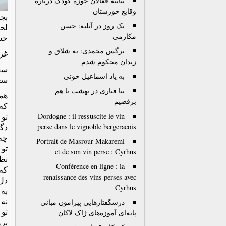
بیانیه فعالان حوزه کودک درباره
وقایع خوزستان
بج
یک روز در آتلیه: حسن
لح
مکارمی
حس
نرگس محمدی: به شلاق و
غزل 
زندان محکوم شدم
سع
به یاد اسماعیل خوئی
سع
بیا قناری در بهشت با هم
هم
برقصیم
که 
Dordogne : il ressuscite le vin
تو 
perse dans le vignoble bergeracois
دگر
چه
Portrait de Masrour Makaremi
تو 
et de son vin perse : Cyrhus
نظر
Conférence en ligne : la
که
renaissance des vins perses avec
دل 
Cyrhus
به
نه
درسگفتارهایی پیرامون مبانی
تو
پایه‌ای آموزه‌های ژاک لاکان
برو