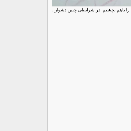
 با‌هم بچشیم. در شرایطی چنین دشوار ،