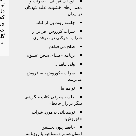
کودکان قربانی، خشونت و
تو
مصداق‌های خشونت علیه کودکان
دل 
در ایران
که 
جلسه رونمایی از کتاب
چو
چه 
شراب کوروش، فراتر از
گله
شراب: حرکتی در طرفداری
نه
صلح می‌خواهم
برنامه «صدای سخن عشق»
ولی نیامد…
شراب «کوروش» به فروش
می‌رسد
تو هم بیا
جلسه معرفی کتاب «نگرشی
دیگر بر راز حافظ»
توضیحاتی درمورد شراب
«کوروش»
حافظ چون نخستین
انسان‌شناس؛ مصاحبه با روزنامه