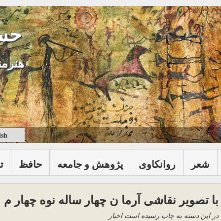
حس
هنرمن
ish
شعر
روانكاوی
پژوهش و جامعه
حافظ
ت
با تصویر نقاشی آرما ن چهار ساله نوه چهار م
در این دسته به چاپ رسیده است اخبار